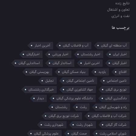
نتایج زنده
تعاون و اشتغال
نفت و انرژی
برچسب ها
آب منطقه ای گیلان
آب و فاضلاب گیلان
آخرین اخبار
اخبار ایران
اخبار رشتستان
اخبار ورزشی
اخبارگیلان
اخبار گیلان
اخرین اخبار
استاندار گیلان
استانداری گیلان
افتتاح
بازدید
بنیاد مسکن گیلان
بهزیستی گیلان
تامین اجتماعی
تامین اجتماعی گیلان
تجلیل
توزیع برق گیلان
جهاد کشاورزی گیلان
خبرگذاری رشتستان
دادگستری گیلان
دانشگاه علوم پزشکی گیلان
دیدار
راه و شهرسازی گیلان
رشت
رشتستان
شرکت آب و فاضلاب گیلان
شرکت توزیع برق گیلان
شرکت گاز گیلان
شهردار رشت
شهرداری رشت
شورای اسلامی رشت
صمت گیلان
علوم پزشکی گیلان