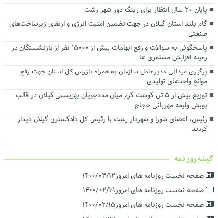
توسعه شبکه ریلی بندر کاسپین برای افزایش ظرفیت ترانزیتی در دستور
پایان ۲۰ سال انتظار برای رینگ دور شهر رشت
کار قرار گرفت
گام بلند استان گیلان در جهت تضمین امنیت انرژی و ارتقای زیرساخت‌های
تفاهم‌نامه همکاری میان سازمان منطقه آزاد انزلی و شرکت ملی پست
صنعتی
جمهوری اسلامی ایران امضا شد
پاسخگوئی به سوالات و رفع ابهامات بیش از ۱۵۰۰۰ نفر از بازنشستگان در
زمینه افزایش مستمری ها
پیگیری میدانی مدیرعامل سازمان به همراه بازرس کل استان جهت رفع
موانع واحدهای تولیدی
توزیع بیش از ۵ تن گوشت گرم میان مددجویان بهزیستی گیلان در قالب
پویش ولیمه مهربانی حجاج
رئیس، اعضای شورا و شهردار رشت با رئیس‌ کل دادگستری گیلان دیدار
کردند ‌
گیشه روز نامه
صفحه نخست روزنامه های امروز۱۴۰۰/۰۳/۱۲
صفحه نخست روزنامه های امروز۱۴۰۰/۰۲/۲۱
صفحه نخست روزنامه های امروز۱۴۰۰/۰۲/۱۵