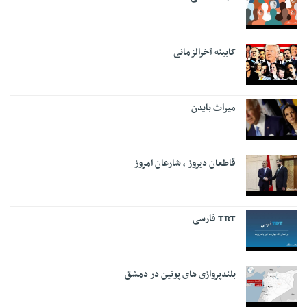
کابینه آخرالزمانی
میراث بایدن
قاطعان دیروز ، شارعان امروز
TRT فارسی
بلندپروازی های پوتین در دمشق