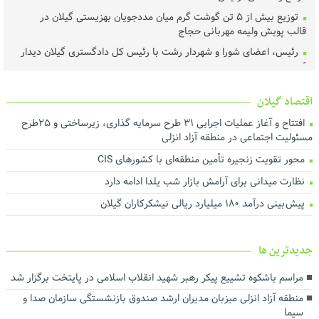
توزیع بیش از ۵ تن گوشت گرم میان مددجویان بهزیستی گیلان در
قالب پویش ولیمه مهربانی حجاج
رئیس، اعضای شورا و شهردار رشت با رئیس‌ کل دادگستری گیلان دیدار
کردند ‌
عملیات اجرای طرح هادی آغاز شد
اقتصاد گیلان
خرید تضمینی گندم در گیلان آغاز شد
افتتاح و آغاز عملیات اجرایی ۳۱ طرح سرمایه گذاری، زیرساختی و ۲۵طرح
لزوم اجماع رسانه‌ای برای نجات محیط‌زیست گیلان
مسئولیت اجتماعی در منطقه آزاد انزلی
هم‌افزایی برای ارتقای فرهنگ مصرف و مدیریت بهینه انرژی
محور تقویت زنجیره تأمین منطقه‌ای با کشورهای CIS
تأخیر در پرداخت تسهیلات، اثربخشی حمایت از تولید را کاهش می‌دهد
نظارت میدانی برای آرامش بازار شب یلدا ادامه دارد
درآمد پایدار کلید توسعه شهری است
پیش بینی درآمد ۱۸۰ میلیارد ریالی نیشکرکاران گیلان
اجرای بیش از ۵۰ پروژه آبرسانی در گیلان
ارزش روز ۴۰ میلیارد تومانی پروژه برق اضطراری در شرکت آب منطقه‌ای
گیلان
جديدترين ها
توسعه حمل‌ونقل، انرژی و صنعت در دستور کار استانداری گیلان
مراسم باشکوه تشییع پیکر رهبر شهید انقلاب اسلامی در پایتخت برگزار شد
رضایت بازنشستگان و بهبود معیشت و تکریم آنها سرلوحه اهداف
منطقه آزاد انزلی میزبان مدیران ارشد صندوق بازنشستگی سازمان صدا و
سازمانی است
سیما