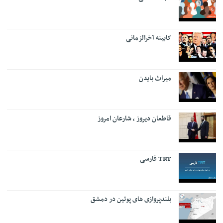
کابینه آخرالزمانی
میراث بایدن
قاطعان دیروز ، شارعان امروز
TRT فارسی
بلندپروازی های پوتین در دمشق