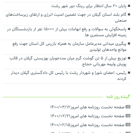
توسعه شبکه ریلی بندر کاسپین برای افزایش ظرفیت ترانزیتی در دستور
پایان ۲۰ سال انتظار برای رینگ دور شهر رشت
کار قرار گرفت
گام بلند استان گیلان در جهت تضمین امنیت انرژی و ارتقای زیرساخت‌های
تفاهم‌نامه همکاری میان سازمان منطقه آزاد انزلی و شرکت ملی پست
صنعتی
جمهوری اسلامی ایران امضا شد
پاسخگوئی به سوالات و رفع ابهامات بیش از ۱۵۰۰۰ نفر از بازنشستگان در
زمینه افزایش مستمری ها
پیگیری میدانی مدیرعامل سازمان به همراه بازرس کل استان جهت رفع
موانع واحدهای تولیدی
توزیع بیش از ۵ تن گوشت گرم میان مددجویان بهزیستی گیلان در قالب
پویش ولیمه مهربانی حجاج
رئیس، اعضای شورا و شهردار رشت با رئیس‌ کل دادگستری گیلان دیدار
کردند ‌
گیشه روز نامه
صفحه نخست روزنامه های امروز۱۴۰۰/۰۳/۱۲
صفحه نخست روزنامه های امروز۱۴۰۰/۰۲/۲۱
صفحه نخست روزنامه های امروز۱۴۰۰/۰۲/۱۵