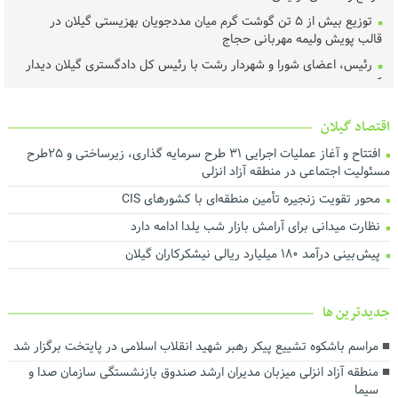
توزیع بیش از ۵ تن گوشت گرم میان مددجویان بهزیستی گیلان در
قالب پویش ولیمه مهربانی حجاج
رئیس، اعضای شورا و شهردار رشت با رئیس‌ کل دادگستری گیلان دیدار
کردند ‌
عملیات اجرای طرح هادی آغاز شد
اقتصاد گیلان
خرید تضمینی گندم در گیلان آغاز شد
افتتاح و آغاز عملیات اجرایی ۳۱ طرح سرمایه گذاری، زیرساختی و ۲۵طرح
لزوم اجماع رسانه‌ای برای نجات محیط‌زیست گیلان
مسئولیت اجتماعی در منطقه آزاد انزلی
هم‌افزایی برای ارتقای فرهنگ مصرف و مدیریت بهینه انرژی
محور تقویت زنجیره تأمین منطقه‌ای با کشورهای CIS
تأخیر در پرداخت تسهیلات، اثربخشی حمایت از تولید را کاهش می‌دهد
نظارت میدانی برای آرامش بازار شب یلدا ادامه دارد
درآمد پایدار کلید توسعه شهری است
پیش بینی درآمد ۱۸۰ میلیارد ریالی نیشکرکاران گیلان
اجرای بیش از ۵۰ پروژه آبرسانی در گیلان
ارزش روز ۴۰ میلیارد تومانی پروژه برق اضطراری در شرکت آب منطقه‌ای
گیلان
جديدترين ها
توسعه حمل‌ونقل، انرژی و صنعت در دستور کار استانداری گیلان
مراسم باشکوه تشییع پیکر رهبر شهید انقلاب اسلامی در پایتخت برگزار شد
رضایت بازنشستگان و بهبود معیشت و تکریم آنها سرلوحه اهداف
منطقه آزاد انزلی میزبان مدیران ارشد صندوق بازنشستگی سازمان صدا و
سازمانی است
سیما