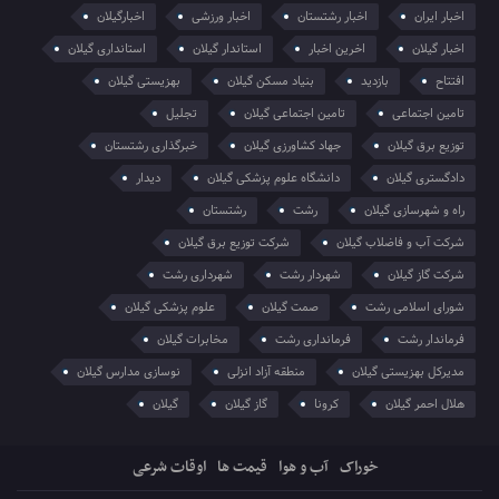
اخبار ایران
اخبار رشتستان
اخبار ورزشی
اخبارگیلان
اخبار گیلان
اخرین اخبار
استاندار گیلان
استانداری گیلان
افتتاح
بازدید
بنیاد مسکن گیلان
بهزیستی گیلان
تامین اجتماعی
تامین اجتماعی گیلان
تجلیل
توزیع برق گیلان
جهاد کشاورزی گیلان
خبرگذاری رشتستان
دادگستری گیلان
دانشگاه علوم پزشکی گیلان
دیدار
راه و شهرسازی گیلان
رشت
رشتستان
شرکت آب و فاضلاب گیلان
شرکت توزیع برق گیلان
شرکت گاز گیلان
شهردار رشت
شهرداری رشت
شورای اسلامی رشت
صمت گیلان
علوم پزشکی گیلان
فرماندار رشت
فرمانداری رشت
مخابرات گیلان
مدیرکل بهزیستی گیلان
منطقه آزاد انزلی
نوسازی مدارس گیلان
هلال احمر گیلان
کرونا
گاز گیلان
گیلان
خوراک
آب و هوا
قیمت ها
اوقات شرعی