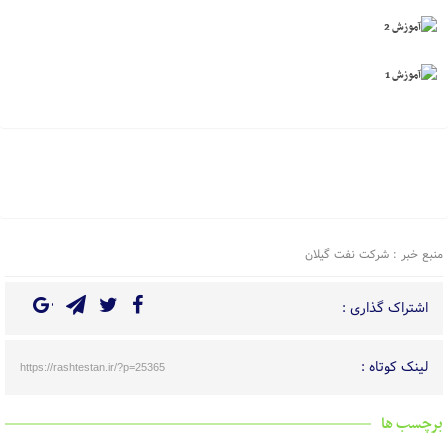
منبع خبر : شرکت نفت گیلان
اشتراک گذاری :
لینک کوتاه :
https://rashtestan.ir/?p=25365
برچسب ها