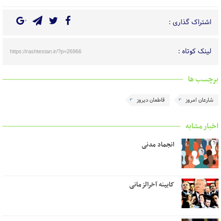
اشتراک گذاری :
لینک کوتاه :
https://rashtestan.ir/?p=26966
برچسب ها
شارعان امروز
قاطعان دیروز
اخبار مشابه
انجماد مدنی
کابینه آخرالزمانی