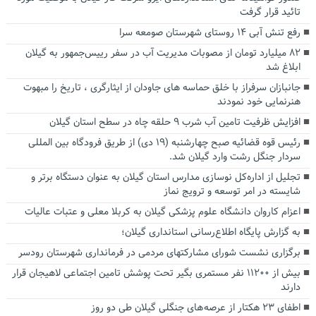
تائید قرار گرفت
رفع تنش آبی ۱۴ روستای شهرستان صومعه سرا
۸۲ میلیارد تومان از مصوبات مدیریت آب در سفر رییس‌جمهور به گیلان
ابلاغ شد
جانبازان سرفراز با خلق حماسه های جاودان از ایثارگری ، تاریخ را مبهوت
هنرنمایی خود نمودند
افزایش ظرفیت تامین آب شرب ۹ حلقه چاه در سطح استان گیلان
رئیس قوه قضائیه صبح چهارشنبه (۱۹ دی) از طریق فرودگاه بین المللی
سردار جنگل رشت وارد گیلان شد.
تجلیل از اداره‌کل نوسازی مدارس استان گیلان به عنوان دستگاه برتر و
شایسته در امر توسعه و ترویج نماز
اعزام کاروان دانشگاه علوم پزشکی گیلان به کربلا معلی و عتبات عالیات
به گزارش پایگاه اطلاع‌رسانی استانداری گیلان؛
برگزاری نشست شورای مشارکتهای مردمی در فرمانداری شهرستان رودسر
بیش از ۱۱۲۰۰ نفر مستمری بگیر تحت پوشش تامین اجتماعی لاهیجان قرار
دارند
اطفای ۲۳ هکتار از عرصه های جنگلی گیلان طی دو روز