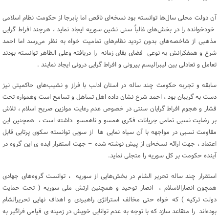
آن دولت محلی سال‌ها توانسته بود نسخه‌ای ناقص اما پابرجا از حکومت نظام اسلامی
خودخوانده را در بخش‌های غالباً سنی نشین سوریه ایجاد نماید ، هرچند افراط گرایی
مذهبی از شاخصه‌های بدون تردید نظام‌های تمامیت خواه به نظر می‌رسد اما احمد
شرع و همفکرانش به نوعی فضای بقای زمانه را دریافته وعلی الظاهر توانسته بودند
تعامل و تعادلی بین لیبرالیسم بیرونی و افراط گرایی درونی ایجاد نمایند .
سابقه و تجربه حکومت چند ساله در استان ادلب با فراز و نشیب‌های حاکمیتی نیز
دست به گریبان بود ، احمد شرع نشان داده اهل تساهل و تسامح است وهمواره تحت
فشار و هجوم افراط گرایان سنتی در خصوص عدم رعایت موازین صریح اسلام ، تلاش
بر رضایت نسبی تمامی جریانات فکری همسو و ناهمسو داشته است ، همچنین این
مقاومت نسبی در مواجهه با آن سیاه نمایی ها از سویی توانسته سکوی پرتابی قابل
اعتماد ، جهت ارائه نسخه‌ای از پیش نوشته شده – جهت استقرار ایده ی این گروه در
آینده حکومت بر کل سوریه را متجلی نماید.
استقرار چند ساله تحریر الشام در بخش‌هایی از سوریه ، توانست گروه‌های جهادی
همچون انصارالاسلام ، انصار توحید و همچنین ارتش ملی سوریه ( تحت حمایت
دولت ترکیه ) که خواه حتی مخالف استراتژی راهبردی و اهداف نهایی تحریرالشام
بوده‌اند را متقاعد سازد که با توجه به عدم توانایی خویش در زمینه ی قیامی فراگیر به