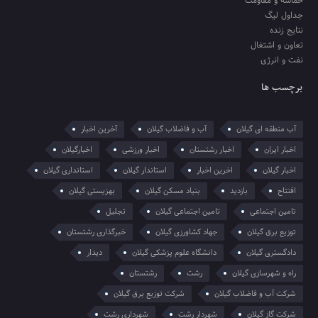
حماسه و مقاومت
جداول لیگ
نتایج زنده
تعاون و اشتغال
نفت و انرژی
برچسب ها
آب منطقه ای گیلان
آب و فاضلاب گیلان
آخرین اخبار
اخبار ایران
اخبار رشتستان
اخبار ورزشی
اخبارگیلان
اخبار گیلان
اخرین اخبار
استاندار گیلان
استانداری گیلان
افتتاح
بازدید
بنیاد مسکن گیلان
بهزیستی گیلان
تامین اجتماعی
تامین اجتماعی گیلان
تجلیل
توزیع برق گیلان
جهاد کشاورزی گیلان
خبرگذاری رشتستان
دادگستری گیلان
دانشگاه علوم پزشکی گیلان
دیدار
راه و شهرسازی گیلان
رشت
رشتستان
شرکت آب و فاضلاب گیلان
شرکت توزیع برق گیلان
شرکت گاز گیلان
شهردار رشت
شهرداری رشت