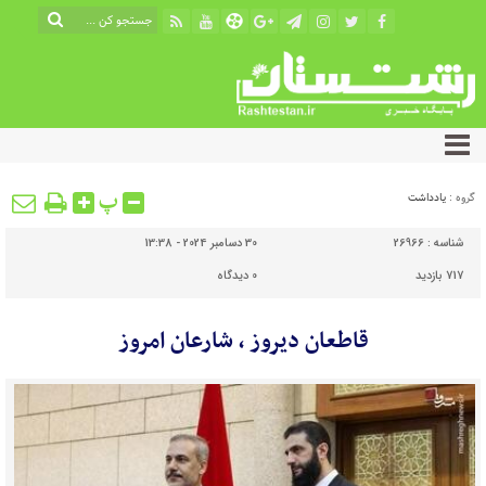
پ
گروه :
یادداشت
شناسه :
26966
30 دسامبر 2024 - 13:38
717 بازدید
0
دیدگاه
قاطعان دیروز ، شارعان امروز