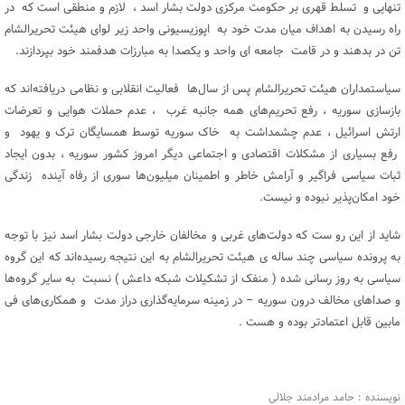
تنهایی و تسلط قهری بر حکومت مرکزی دولت بشار اسد ، لازم و منطقی است که در
راه رسیدن به اهداف میان مدت خود به اپوزیسیونی واحد زیر لوای هیئت تحریرالشام
تن در بدهند و در قامت جامعه ای واحد و یکصدا به مبارزات هدفمند خود بپردازند.
سیاستمداران هیئت تحریرالشام پس از سال‌ها فعالیت انقلابی و نظامی دریافته‌اند که
بازسازی سوریه ، رفع تحریم‌های همه جانبه غرب ، عدم حملات هوایی و تعرضات
ارتش اسرائیل ، عدم چشمداشت به خاک سوریه توسط همسایگان ترک و یهود و
رفع بسیاری از مشکلات اقتصادی و اجتماعی دیگر امروز کشور سوریه ، بدون ایجاد
ثبات سیاسی فراگیر و آرامش خاطر و اطمینان میلیون‌ها سوری از رفاه آینده زندگی
خود امکان‌پذیر نبوده و نیست.
شاید از این رو ست که دولت‌های غربی و مخالفان خارجی دولت بشار اسد نیز با توجه
به پرونده سیاسی چند ساله ی هیئت تحریرالشام به این نتیجه رسیده‌اند که این گروه
سیاسی به روز رسانی شده ( منفک از تشکیلات شبکه داعش ) نسبت به سایر گروه‌ها
و صداهای مخالف درون سوریه – در زمینه سرمایه‌گذاری دراز مدت و همکاری‌های فی
مابین قابل اعتمادتر بوده و هست .
نویسنده : حامد مرادمند جلالی