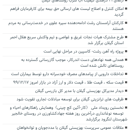
ارتقای ۲۱ درصدی کیفیت آب شرب روستاهای گیلان
امکان کنترل و اصلاح لیست های ارسالی حق بیمه برای کارفرمایان فراهم
گردید
کارکنان آرامستان رشت ادامه‌دهنده سیره علوی در خدمت‌رسانی به مردم
هستند
طرح مشترک هیات نجات غریق و غواصی و تیم واکنش سریع هلال احمر
استان گیلان‌ برگزار شد
پروژه راه آهن رشت- کاسپین در مراحل نهایی است
همدلی همه نهادهای دست اندرکار، موجب گازرسانی گسترده به
روستاهای تالش شده است
تداخلات دارویی از پیامدهای مصرف خودسرانه دارو توسط بیماران است
قیمت سکه ، قیمت طلا ، قیمت دلار و ارز آزاد در بازار امروز ۹۹/۱۲/۱۷
دیدار مدیرکل بهزیستی گیلان با مدیر کل بازرسی گیلان
ظرفیت های ترانزیتی گیلان برای توسعه مبادلات تجاری تقویت شود
نخستین رویداد ملی 《کار-آئین کج چینی》وهمایش راهکارهای احیاء و
توسعه نوغانداری درآخرین روز هفته جهادکشاورزی در روستای خالجیر
شهرستان لنگرود برگزارشد
ملاقات عمومی سرپرست بهزیستی گیلان با مددجویان و توانخواهان