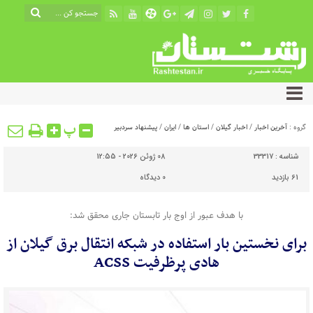
پ
گروه :
آخرین اخبار
/
اخبار گیلان
/
استان ها
/
ایران
/
پیشنهاد سردبیر
شناسه :
33317
08 ژوئن 2026 - 12:55
61 بازدید
0
دیدگاه
با هدف عبور از اوج بار تابستان جاری محقق شد:
برای نخستین بار استفاده در شبکه انتقال برق گیلان از
هادی پرظرفیت ACSS