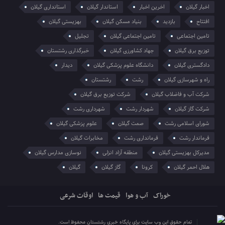
اخبار گیلان
اخرین اخبار
استاندار گیلان
استانداری گیلان
افتتاح
بازدید
بنیاد مسکن گیلان
بهزیستی گیلان
تامین اجتماعی
تامین اجتماعی گیلان
تجلیل
توزیع برق گیلان
جهاد کشاورزی گیلان
خبرگذاری رشتستان
دادگستری گیلان
دانشگاه علوم پزشکی گیلان
دیدار
راه و شهرسازی گیلان
رشت
رشتستان
شرکت آب و فاضلاب گیلان
شرکت توزیع برق گیلان
شرکت گاز گیلان
شهردار رشت
شهرداری رشت
شورای اسلامی رشت
صمت گیلان
علوم پزشکی گیلان
فرماندار رشت
فرمانداری رشت
مخابرات گیلان
مدیرکل بهزیستی گیلان
منطقه آزاد انزلی
نوسازی مدارس گیلان
هلال احمر گیلان
کرونا
گاز گیلان
گیلان
خوراک
آب و هوا
قیمت ها
اوقات شرعی
تمام حقوق این وب سایت برای پایگاه خبری رشتستان محفوظ است.