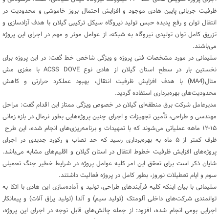
ظرفیت جریانی پایین هادی موجود و افزایش احتمال بروز خاموشی و محدودیت در
انتقال توان و رفع پدیده حبس تولید نیروگاه سیکل ترکیبی گیلان با هدف آزادسازی و
تزریق کامل توان تولیدی نیروگاه به شبکه، از عوامل موثر و مهم در اجرای این پروژه
می‌باشند.
سلیمانی در مورد مشخصات فنی پروژه و ویژگی شاخص خط گفت: در این پروژه برای
نخستین بار در سطح استان گیلان از هادی نوع ACSS DOVE با مغزی مش
متال(MA4) با هدف افزایش ظرفیت انتقال، بهبود عملکرد حرارتی و کاهش
محدودیت‌های بهره‌برداری استفاده گردید.
مدیرعامل شرکت برق منطقه‌ای گیلان در خصوص ویژگی ممتاز این اقدام گفت: مراحل
مهندسی و طراحی، تأمین تجهیزات و اجرای چنین پروژه‌هایی بطور نرمال در بازه زمانی
۱۵-۱۲ ماهه عملیاتی می‌شوند که با تمهیدات و برنامه‌ریزی‌های انجام شده، این طرح
ظرف کمتر از ۵ ماه به بهره‌برداری رسید که حد نصاب و رکورد جدیدی در اجرای
پروژه‌های افزایش ظرفیت خطوط انتقال در استان گیلان و اقلیم‌های مشابه می‌باشد.
شایان ذکر است برای تحقق این امر کلیه عوامل پروژه در شرایط خطیر جنگ تحمیلی
سوم و ایام تعطیلات نوروز، بطور کامل در پروژه فعالیت داشتند.
سلیمانی با بیان اینکه کلیه فرآیندهای طراحی، تولید و آماده‌سازی این هادی با اتکا به
توانمندی شرکت‌های داخلی آلومتک (تولید سیم) و آلدا (تولید یراق آلات) و پیمانکار
اجرایی بومی انجام شده، افزود: از جمله چالش‌های قابل توجه در اجرای این پروژه،