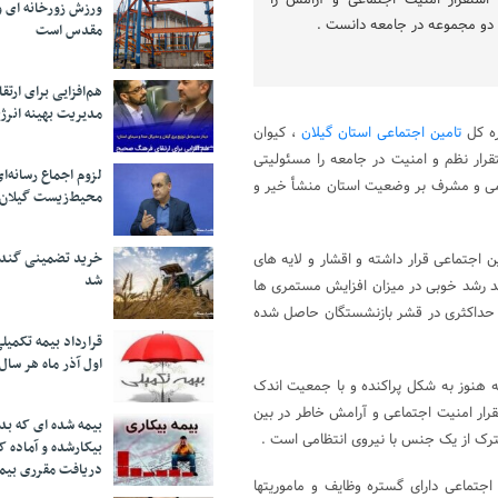
ستقرار امنیت اجتماعی و آرامش را
ورزش زورخانه ای و 
دو مجموعه در جامعه دانست .
مقدس است
هم‌افزایی برای ار
مدیریت بهینه انرژ
ره کل
تامین اجتماعی استان گیلان
، کیوان
قرار نظم و امنیت در جامعه را مسئولیتی
لزوم اجماع رسانه‌ا
بومی و مشرف بر وضعیت استان منشأ خیر و
محیط‌زیست گیلان
خرید تضمینی گندم 
 پوشش تامین اجتماعی قرار داشته و اقشار و لایه های
شد
هد رشد خوبی در میزان افزایش مستمری ها
 حداکثری در قشر بازنشستگان حاصل شده
قرارداد بیمه تکمیل
اول آذر ماه هر سال
 هنوز به شکل پراکنده و با جمعیت اندک
رار امنیت اجتماعی و آرامش خاطر در بین
بیمه شده ای که بدو
ترک از یک جنس با نیروی انتظامی است .
بیکارشده و آماده 
دریافت مقرری بیم
اجتماعی دارای گستره وظایف و ماموریتها