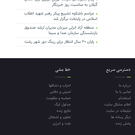
گیلان به مناسبت روز خبرنگار ‌
مراسم باشکوه تشییع پیکر رهبر شهید انقلاب
اسلامی در پایتخت برگزار شد
منطقه آزاد انزلی میزبان مدیران ارشد صندوق
بازنشستگی سازمان صدا و سیما
پایان ۲۰ سال انتظار برای رینگ دور شهر رشت
دسترسی سریع
خط مشی
درباره ما
احزاب و تشکلها
تماس با ما
امنیتی و دفاعی
استخدام
حماسه و مقاومت
اعلام مشکل سایت
جداول لیگ
تبلیغات در سایت
نتایج زنده
دیگر رسانه ها
تعاون و اشتغال
پخش زنده
نفت و انرژی