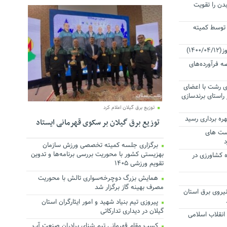
دن را تقویت
ور توسط کمیته
۱۴)
ه فرآورده‌های
 رشت با اعضای
راستای برندسازی
توزیع برق گیلان اعلام کرد
ره برداری رسید
توزیع برق گیلان بر سکوی قهرمانی ایستاد
ست های
برگزاری جلسه کمیته تخصصی ورزش سازمان
بهزیستی کشور با محوریت بررسی برنامه‌ها و تدوین
 کشاورزی در
تقویم ورزشی ۱۴۰۵
همایش بزرگ دوچرخه‌سواری تالش با محوریت
مصرف بهینه گاز برگزار شد
یروی برق استان
پیروزی تیم بنیاد شهید و امور ایثارگران استان
گیلان در دیداری تدارکاتی
انقلاب اسلامی
کسب مقام قهرمانی تیم شنای برادران صنعت آب