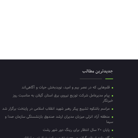
جدیدترین مطالب
قلم‌هایی که در عصر بیم و امید، نویدبخش حیات و آگاهی‌اند
پیام مدیرعامل شرکت توزیع نیروی برق استان گیلان به مناسبت روز
خبرنگار ‌
مراسم باشکوه تشییع پیکر رهبر شهید انقلاب اسلامی در پایتخت برگزار شد
منطقه آزاد انزلی میزبان مدیران ارشد صندوق بازنشستگی سازمان صدا و
سیما
پایان ۲۰ سال انتظار برای رینگ دور شهر رشت
گام بلند استان گیلان در جهت تضمین امنیت انرژی و ارتقای