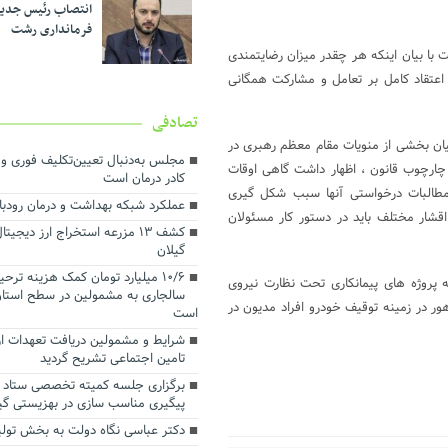
انتصاب رئیس جدی
فرمانداری رشت
با بیان اینکه هر چقدر میزان رضایتمندی
 اعتقاد کامل بر تعامل و مشارکت همگانی
تصادفی
یان بخشی از منویات مقام معظم رهبری در
مجلس به‌دنبال تعیین‌تکلیف فوری 
ارچوب قانون ، اظهار داشت گاهی اوقات
کادر درمان است
مطالبات درخواستی آنها سبب شکل گیری
عملکرد شبکه بهداشت و درمان رودبا
شار مختلف باید در دستور کار مسئولان
کشف ۱۳ مزرعه استخراج ارز دیجیت
گیلان
۱۰/۶ میلیارد تومان کمک هزینه ترح
روژه های پیمانکاری تحت نظارت نیروی
سالجاری به مشمولین در سطح استا
ور در زمینه توقیف خودرو افراد مدیون در
است
شرایط و مشمولین دریافت تعهدات ارو
تامین اجتماعی تشریح گردید
برگزاری جلسه کمیته تخصصی ستاد 
پیگیری مناسب سازی در بهزیستی گی
دکتر عباسی نگاه دولت به بخش تول