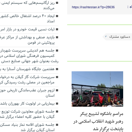
ریز ارگانیسم‌هایی که سیستم ایمنی ب
 :
می‌کنند
https://rashtestan.ir/?p=28636
ایجاد ۴۰ درصد اشتغال خالص کش
امداد
ثبات نسبی قیمت خودرو در بازار امروز(۰۰/۰۴/۱۲
دستاورد مشترک
بازدید صنفی و بهداشتی از مراکز عرض
پروتئینی در فومن
جلسه هم اندیشی سرپرست شهرداری
کمیسیون فرهنگی شورای اسلامی در 
رشت بعنوان شهر جهانی صنایع دستی
هفتمین جایگاه شهرستان آستارا به به
سرپرست شرکت گاز گیلان به درخوا
مراجعین در مصلی رشت رسیدگی کرد
لزوم جبران عقب‌ماندگی تاریخی حوزه
استان
بیماریابی در اولویت کار بهورزان باشد
جلسه شورای معاونین شرکت توزیع ن
مراسم باشکوه تشییع پیکر
گیلان با حضور کلیه اعضاء برگزار شد
رهبر شهید انقلاب اسلامی در
جلسه شورای اقامه نماز بنیاد مسکن 
پایتخت برگزار شد
استان گیلان برگزار شد