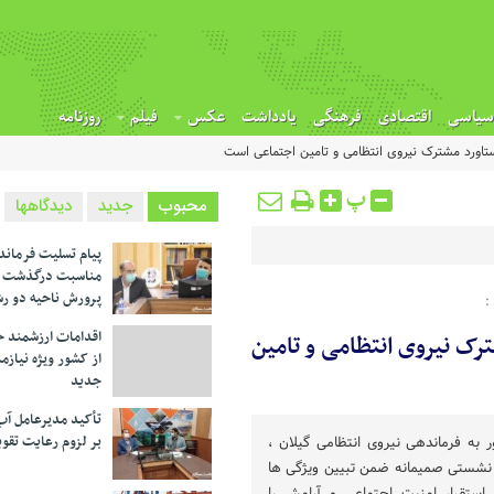
سیاسی
اقتصادی
فرهنگی
یادداشت
عکس
فیلم
روزنامه
تاورد مشترک نیروی انتظامی و تامین اجتماعی است
پ
محبوب
جدید
دیدگاهها
پیام تسلیت فرماند
مناسبت درگذشت م
پرورش ناحیه دو ر
:
اقدامات ارزشمند خ
رک نیروی انتظامی و تامین
از کشور ویژه نیازم
جدید
تأکید مدیرعامل آب
بر لزوم رعایت تقوی
 به فرماندهی نیروی انتظامی گیلان ،
 نشستی صمیمانه ضمن تبیین ویژگی ها