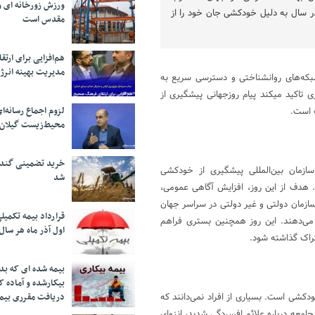
ورزش زورخانه ای و 
ز ۷۰۰ هزار نفر در سال به دلیل خودکشی جان خود را از
مقدس است
هم‌افزایی برای ار
مدیریت بهینه انرژ
شبکه‌های روانشناختی و دسترسی سریع به
اکید میکند پیام روزجهانی پیشگیری از
لزوم اجماع رسانه‌ا
 است.
محیط‌زیست گیلان
خرید تضمینی گندم 
 از خودکشی برای اولین بار در سال ۲۰۰۳ توسط سازمان بین‌المللی پیشگیری از خودکشی
شد
International Association for Su) معرفی شد. هدف از این روز، افزایش آگاهی عمومی،
ازمان دولتی و غیر دولتی در سراسر جهان
قرارداد بیمه تکمیل
 می‌دهند. این روز همچنین بستری فراهم
اول آذر ماه هر سال
راک گذاشته شود.
بیمه شده ای که بدو
بیکارشده و آماده 
ای پیشگیری از خودکشی است. بسیاری از افراد نمی‌دانند که
دریافت مقرری بیم
معه درباره علائم افسردگی شدید، انزوای