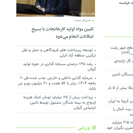
د حراست
مدیرکل صمت:
تامین مواد اولیه کارخانجات با بسیج
امکانات انجام می‌شود
سطح شهر رشت
توسعه زیرساخت های فرودگاهی و حمل و نقل
۱)
ترکیبی منطقه آزاد انزلی
رمکعب گاز ازابتدای
رشد ۱۳۵ درصدی سرمایه گذاری در حوزه تولید
گیلان
شستگان تامین
سرمایه گذاری داخلی و خارجی جذب شده طی ۱۱
ماهه ۱۴۰۴، برابر با ۵۶ همت و ۴۰ میلیون یورو می
معاون وزیر بهداشت: کرونا در فرد مبتلا بیش از ۵ بار
باشد
پرداخت بیش از ۲۵ میلیارد تومان کمک هزینه
کرونا به ایران
ازدواج به بیمه شدگان مشمول توسط تامین
اجتماعی گیلان
بیت المال را
شد
تامین اجتماعی منجیل در سال گذشته ۲۱۵ میلیارد
ورزشی
تمری بگیران خود