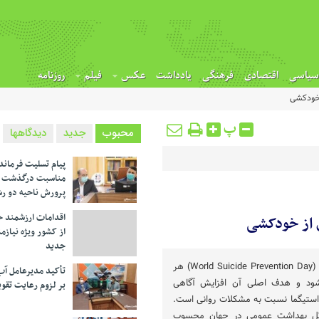
سیاسی
اقتصادی
فرهنگی
یادداشت
عکس
فیلم
روزنامه
 خودکشی
پ
محبوب
جدید
دیدگاهها
پیام تسلیت فرماند
مناسبت درگذشت م
پرورش ناحیه دو ر
اقدامات ارزشمند خ
 از خودکشی
از کشور ویژه نیازم
جدید
روز جهانی پیشگیری از خودکشی (World Suicide Prevention Day) هر
تأکید مدیرعامل آب
زار می‌شود و هدف اصلی آن افزایش آگاهی
بر لزوم رعایت تقوی
ستیگما نسبت به مشکلات روانی است.
ائل بهداشت عمومی در جهان محسوب