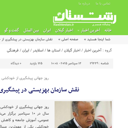
تماس با ما
درباره ما
خانه
آخرین اخبار
اخبار گیلان
ایران
بین الملل
گفت و گو
شما اینجا هستید »
صفحه اصلی »
نقش سازمان بهزیستی در پیشگیری از
گروه :
آخرین اخبار
/
اخبار گیلان
/
استان ها
/
اسلایدر
/
ایران
/
فرهنگی
شناسه :
29449
14 سپتامبر 2025 - 10:08
125 بازدید
0
دیدگاه
روز جهانی پیشگیری از خودکشی
نقش سازمان بهزیستی در پیشگیری
سال در ۱۰ سپتامبر برگ
عمومی، آموزش جامعه و کاهش ا
خودکشی یکی از مهم‌ترین مس