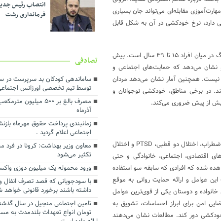
انتصاب رئیس جدی
مهارت‌آموزی مقابله‌ای می‌تواند جان بسیاری
فرمانداری رشت
ی دارد، نرخ خودکشی در آن به شکل قابل
طبق آمار سازمان جهانی بهداشت (WHO)، خودکشی یکی از ۱۰ علت اصلی مرگ در میان افراد ۱۵ تا ۴۹ سال است. بیش
تصادفی
و نشان می‌دهد که حمایت‌های اجتماعی و
 نیست. همچنین آمار نشان می‌دهد مردان
ساماندهی کودکان بد سرپرست در 
توسط تیم تخصصی اورژانس اجتماعی (۲۳
نند. در برخی مناطق، خودکشی نوجوانان و
مصرف بالغ بر ۵۰۰ میلیون مت
 بیش از پیش ضروری می‌کند.
آذرماه
زمانبندی پرداخت حقوق مهرماه بازن
اجتماعی اعلام گردید .
عوامل روانی نقش مهمی در خودکشی دارند. اختلالات روانی مانند افسردگی، اضطراب، اختلال دو قطبی، PTSD و اختلال
تکثیر می‌شود
ای اقتصادی، اجتماعی، خانوادگی و حتی
هده شده که افرادی که سابقه سو استفاده
ورود محموله یک میلیون دوزی واکسن 
ن عوامل و ارائه حمایت روانی به موقع
با سودجویانی که قصد تصرف انفال و 
داشته باشند برخورد قانونی خواهد 
انواده و دوستان یکی از قوی‌ترین عوامل
یی امن برای ابراز احساسات، تشویق به
تومان انواع تعهدات بلندمدت به مس
 خودکشی دور کند. مطالعات نشان می‌دهند