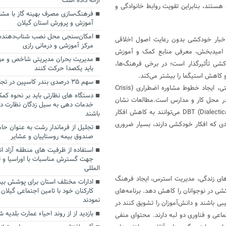
ارائه داده است
ستند، بنابراین تقویت روابط خانوادگی و
فرهنگ‌سازی مصرف بهینه گاز با مشا
آموزش و پرورش استان گیلان
امکان‌سنجی محل نصب شتاب‌دهنده 
 اخبار خودکشی بدون رعایت اصول اخلاقی
مرکز آموزشی و درمانی رازی
‌های امیدبخش، معرفی منابع کمک و آموزش
مدیریت بحران مدیریتی شاخص و م
شی تأثیرگذار است؛ در برخی فرهنگ‌ها،
باید یکصدا حرکت کنند
و کاهش استیگما را بیشتر می‌کند.
سهم ۳۵ درصدی بندر کاسپین در تجارت آسیای میانه
روش‌های پیشگیری شامل آموزش مهارت‌های مقابله‌ای، درمان‌های روانشناختی، ایجاد خطوط مشاوره اضطراری (Crisis
دستگاه های نظارتی باید بر نحوه کم
یتی در محل کار و مدارس است.مطالعات نشان
خدمات دهی به سیل زدگان نظارت دق
داده‌اند که CBT یا همان درمانهای شناختی رفتاری و DBT (Dialectical Behavior Therapy) می‌توانند به کاهش افکار
باشند
دی که افکار خودکشی دارند، بسیار ضروری
تجلیل از فرماندار رشت به عنوان حام
صندوق بیمه روستاییان و عشایر
استفاده از ظرفیت های منطقه آزاد ان
جهت گسترش مناسبات با اوراسیا و ت
المللی
ای زندگی، مدیریت استرس، ایجاد فرهنگ
ادارات مختلف استان برای پوشش بیم
شی در نوجوانان را کاهش دهد. برنامه‌های
کارکنان خود با تامین اجتماعی گیلان 
نمودند
ی باشند و دانش‌آموزان را تشویق کنند در
بازدید از از روند احیاء عمارت بلدی
عی و فناوری دو لبه دارند. محتوای منفی