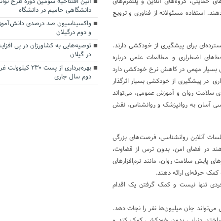
ای حمایتی، گروه‌های آنلاین و پلتفرم‌های
آئین افتتاحیه سومین دوره طرح توان
دانشگاهی حامیم در دانشگاه
هند. استفاده مسئولانه از فناوری و ترویج
واکسیناسیون صد درصدی دانش آموز
و دوم درگیلان
 برنامه‌های گسترده‌ای برای پیشگیری از خودکشی دارند.
توصیه‌هایی به کشاورزان در پی اف
در گیلان
خط‌های اضطراری و مطالعات علمی درباره
بهره برداری از پست ۰
ا و NGOها در این برنامه‌ها نقش بسیار مهمی در کاهش نرخ خودکشی دارد
دوم سال جاری
اری در پیشگیری از خودکشی بسیار اثرگذار
ی سلامت روان و آموزش عمومی، می‌تواند
سی آسان به روانپزشک و روانشناس، نقش
جلسات آنلاین روانشناسی، فرصت‌های بزرگی
‌دهند در فضای امن، بدون ترس از قضاوت،
های پایش سلامت روان، مانند نرم‌افزارهای
مک حرفه‌ای ارائه دهند.
ردی تنها نیست و کمک گرفتن یک اقدام
‌تواند جان میلیون‌ها نفر را نجات دهد.
 ساختن دنیایی بدون خودکشی کمک کند و