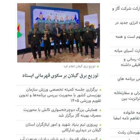
رکت شرکت گاز و
انرژی جدید در
هم است و همه
ک رسانی و
یقی داشته
توزیع برق گیلان اعلام کرد
توزیع برق گیلان بر سکوی قهرمانی ایستاد
ی برنامه های
برگزاری جلسه کمیته تخصصی ورزش سازمان
زلی و سفارتخانه
بهزیستی کشور با محوریت بررسی برنامه‌ها و تدوین
رانزیت بین
تقویم ورزشی ۱۴۰۵
همایش بزرگ دوچرخه‌سواری تالش با محوریت
ه خانواده
مصرف بهینه گاز برگزار شد
تفاهم نامه امضا
پیروزی تیم بنیاد شهید و امور ایثارگران استان
گیلان در دیداری تدارکاتی
ه شهرستان رشت
کسب مقام قهرمانی تیم شنای برادران صنعت آب