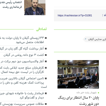
انتصاب رئیس جدی
فرمانداری رشت
 :
https://rashtestan.ir/?p=31081
تصادفی
۱۳۳روستای گیلان تا پایان دولت به
زی مدارس گیلان
اطلاعات متصل می‌شود
آغاز برداشت گیاه گل گاو زبان در گیل
کشت ۳ نوع دانه روغنی در گیلان
آغاز واکسیناسیون دوز دوم برکت در 
کارفرمایان مبلغ جدید ابلاغی بابت
کارگران را در لیست حق بیمه اعمال ن
تامین اجتماعی گیلان بالاترین ضریب
پرداخت کمک هزینه کفن و دفن را در
است
شهردار رشت خبر داد؛
فرماندار رشت با خانواده شهدای جیران
پایان ۲۰ سال انتظار برای رینگ
دیدار و گفت‌وگو کرد
دور شهر رشت
ملاقات عمومی سرپرست بهزیستی گیل