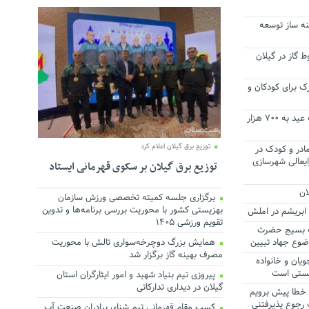
ینه ساز توسعه
متر از خطوط گاز در گیلان
ک برای کودکان و
گردشگران نوروزی نیمه اول تعطیلات عید به ۷۰۰ هزار
توزیع برق گیلان اعلام کرد
ادر و کودک در
یس شورایعالی شهرسازی
توزیع برق گیلان بر سکوی قهرمانی ایستاد
ان
برگزاری جلسه کمیته تخصصی ورزش سازمان
بهزیستی کشور با محوریت بررسی برنامه‌ها و تدوین
تقویم ورزشی ۱۴۰۵
مت بسیج حضرت
ضوع جهاد تبیین
همایش بزرگ دوچرخه‌سواری تالش با محوریت
مصرف بهینه گاز برگزار شد
یان و خانواده
زیستی است
پیروزی تیم بنیاد شهید و امور ایثارگران استان
گیلان در دیداری تدارکاتی
و خطا پیش برویم
 رجوع پذیرفتنی
کسب مقام قهرمانی تیم شنای برادران صنعت آب