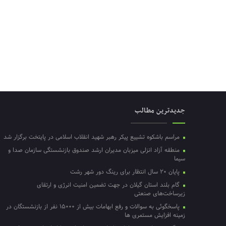
جدیدترین مطالب
مراسم باشکوه تشییع پیکر رهبر شهید انقلاب اسلامی در پایتخت برگزار شد
منطقه آزاد انزلی میزبان مدیران ارشد صندوق بازنشستگی سازمان صدا و
سیما
پایان ۲۰ سال انتظار برای رینگ دور شهر رشت
گام بلند استان گیلان در جهت تضمین امنیت انرژی و ارتقای
زیرساخت‌های صنعتی
پاسخگوئی به سوالات و رفع ابهامات بیش از ۱۵۰۰۰ نفر از بازنشستگان در
زمینه افزایش مستمری ها