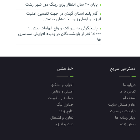
پایان ۲۰ سال انتظار برای رینگ دور شهر رشت
گام بلند استان گیلان در جهت تضمین امنیت
انرژی و ارتقای زیرساخت‌های صنعتی
پاسخگوئی به سوالات و رفع ابهامات بیش از
۱۵۰۰۰ نفر از بازنشستگان در زمینه افزایش مستمری
ها
دسترسی سریع
خط مشی
درباره ما
احزاب و تشکلها
تماس با ما
امنیتی و دفاعی
استخدام
حماسه و مقاومت
اعلام مشکل سایت
جداول لیگ
تبلیغات در سایت
نتایج زنده
دیگر رسانه ها
تعاون و اشتغال
پخش زنده
نفت و انرژی