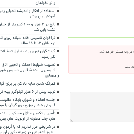
و توانخواهان
استفاده از افکار و اندیشه تحولی زم
آموزش و پرورش
بالغ بر ۳ هزار و ۴۰۰ کیلو
نشت یابی شد
فراخوان تاسیس خانه شبانه روزی تار
نوجوانان ۱۲ تا ۱۸ ساله
 در وب منتشر خواهد شد.
نفر رسید
تصویب ضوابط احداث و تجهیز اتاق م
هد شد.
کمیسیون ماده ۵ قانون تاس
و معماری
کمرنگ شدن سایه دلالان بر برنج گیل
تولید بیش از ۶ هزار کیلوگرم پیله‌ تر ابریشم در املش
جلسه اعضاء و شورای پایگاه مقاو
قمربنی هاشم توزیع برق گیلان با مو
تأمین و تکمیل منازل مسکونی مددجو
های چند معلوله از اولویت های به
در شرایطی قرار نداریم که با آزمون 
| هیچ اشتباهی در زمینه تکریم ارباب