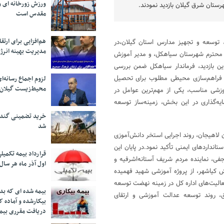
ورزش زورخانه ای و 
ستان شرق گیلان بازدید نمودند.
مقدس است
هم‌افزایی برای ار
 توسعه و تجهیز مدارس استان گیلان،در
مدیریت بهینه انرژ
ار محترم شهرستان سیاهکل، و مدیر آموزش
ین بازدید، فرماندار سیاهکل ضمن بررسی
فراهم‌سازی محیطی مطلوب برای تحصیل
لزوم اجماع رسانه‌ا
محیط‌زیست گیلان
وزشی مناسب، یکی از مهم‌ترین عوامل در
‌گذاری در این بخش، زمینه‌ساز توسعه
خرید تضمینی گندم 
شد
 لاهیجان، روند اجرایی استخر دانش‌آموزی
نداردهای ایمنی تأکید نمود.در پایان این
قرارداد بیمه تکمیل
فی، نماینده مردم شریف آستانه‌اشرفیه و
اول آذر ماه هر سال
کیاشهر، از پروژه آموزشی شهید فهمیده
 فعالیت‌های اداره کل در زمینه نهضت توسعه
بیمه شده ای که بدو
، روند توسعه عدالت آموزشی و ارتقای
بیکارشده و آماده 
دریافت مقرری بیم