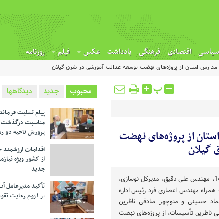
سیاسی
اقتصادی
فرهنگی
یادداشت
عکس
فیلم
روزنامه
ز مدارس استان از پروژه‌های نهضت توسعه عدالت آموزشی در شرق گیلان
پ
محبوب
جدید
دیدگاهها
پیام تسلیت فرماند
مناسبت درگذشت م
پرورش ناحیه دو ر
ستان از پروژه‌های نهضت
 گیلان
اقدامات ارزشمند خ
از کشور ویژه نیازم
جدید
روز یکشنبه، 25 آبان‌ماه سال 1404، مهندس علی دقیق، مدیرکل نوسازی،
تأکید مدیرعامل آب
 همراه مهندس اعصاری فرد رئیس اداره
بر لزوم رعایت تقوی
عماد حسینی و منوچهر صادقی ناظرین
نی ناظرین تأسیسات، از پروژه‌های نهضت