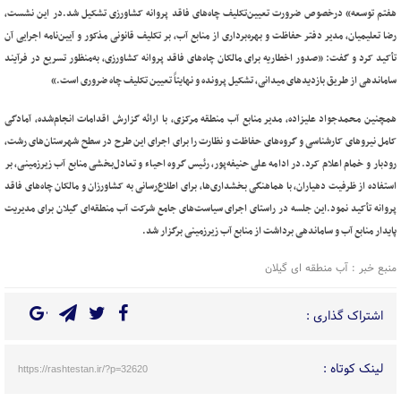
هفتم توسعه» درخصوص ضرورت تعیین‌تکلیف چاه‌های فاقد پروانه کشاورزی تشکیل شد.
در این نشست،
رضا تعلیمیان، مدیر دفتر حفاظت و بهره‌برداری از منابع آب، بر تکلیف قانونی مذکور و آیین‌نامه اجرایی آن
تأکید کرد و گفت: «صدور اخطاریه برای مالکان چاه‌های فاقد پروانه کشاورزی، به‌منظور تسریع در فرآیند
ساماندهی از طریق بازدیدهای میدانی، تشکیل پرونده و نهایتاً تعیین تکلیف چاه ضروری است.»
همچنین محمدجواد علیزاده، مدیر منابع آب منطقه مرکزی، با ارائه گزارش اقدامات انجام‌شده، آمادگی
کامل نیروهای کارشناسی و گروه‌های حفاظت و نظارت را برای اجرای این طرح در سطح شهرستان‌های رشت،
رودبار و خمام اعلام کرد.
در ادامه علی حنیفه‌پور، رئیس گروه احیاء و تعادل‌بخشی منابع آب زیرزمینی، بر
استفاده از ظرفیت دهیاران، با هماهنگی بخشداری‌ها، برای اطلاع‌رسانی به کشاورزان و مالکان چاه‌های فاقد
پروانه تأکید نمود.
این جلسه در راستای اجرای سیاست‌های جامع شرکت آب منطقه‌ای گیلان برای مدیریت
پایدار منابع آب و ساماندهی برداشت از منابع آب زیرزمینی برگزار شد.
منبع خبر : آب منطقه ای گیلان
اشتراک گذاری :
لینک کوتاه :
https://rashtestan.ir/?p=32620