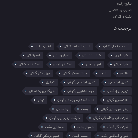
نتایج زنده
تعاون و اشتغال
نفت و انرژی
برچسب ها
آب منطقه ای گیلان
آب و فاضلاب گیلان
آخرین اخبار
اخبار ایران
اخبار رشتستان
اخبار ورزشی
اخبارگیلان
اخبار گیلان
اخرین اخبار
استاندار گیلان
استانداری گیلان
افتتاح
بازدید
بنیاد مسکن گیلان
بهزیستی گیلان
تامین اجتماعی
تامین اجتماعی گیلان
تجلیل
توزیع برق گیلان
جهاد کشاورزی گیلان
خبرگذاری رشتستان
دادگستری گیلان
دانشگاه علوم پزشکی گیلان
دیدار
راه و شهرسازی گیلان
رشت
رشتستان
شرکت آب و فاضلاب گیلان
شرکت توزیع برق گیلان
شرکت گاز گیلان
شهردار رشت
شهرداری رشت
شورای اسلامی رشت
صمت گیلان
علوم پزشکی گیلان