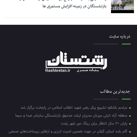
بازنشستگان در زمینه افزایش مستمری ها
درباره سایت
جدیدترین مطالب
مراسم باشکوه تشییع پیکر رهبر شهید انقلاب اسلامی در پایتخت برگزار شد
منطقه آزاد انزلی میزبان مدیران ارشد صندوق بازنشستگی سازمان صدا و سیما
پایان ۲۰ سال انتظار برای رینگ دور شهر رشت
گام بلند استان گیلان در جهت تضمین امنیت انرژی و ارتقای زیرساخت‌های صنعتی