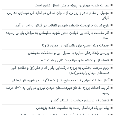
عمارت بلدیه مهمترین پروژه مرمتی شمال کشور است
تجلیل از مقام مادر و روز زن از بانوان شاغل در اداره کل نوسازی مدارس
گیلان
طرح نیابت با اولویت خانواده شهدای انقلاب در گیلان به اجرا درآمد
فاز نخست بازگشایی خیابان محور شهید سلیمانی به مراحل پایانی رسیده
است
خدمات ویژه اسنپ برای رانندگان در دوران کرونا
بررسی راهکارهای مبارزه با سنبل آبی و مشکلات معیشتی
فاصله از رودخانه ها و حرائم حفاظتی رعایت شود
لزوم سرعت بخشی به پروژه بازگشایی بلوار امام علی(ع) و تقاطع غیر
همسطح میدان ولیعصر(عج)
آغاز عملیات اجرایی فاز دوم طرح کابل خودنگهدار در شهرستان لوشان
فرآیند احداث پروژه تقاطع غیرهمسطح میدان نیروی دریایی به ۱۶/۲ درصد
رسید
کاهش ۱۹ درصدی حوادث در استان گیلان
پیام تبریک فرماندار رشت به مناسبت هفته پژوهش