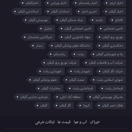
اخبار ایران
اخبار رشتستان
اخبار ورزشی
اخبارگیلان
اخبار گیلان
اخرین اخبار
استاندار گیلان
استانداری گیلان
افتتاح
بازدید
بنیاد مسکن گیلان
بهزیستی گیلان
تامین اجتماعی
تامین اجتماعی گیلان
تجلیل
توزیع برق گیلان
جهاد کشاورزی گیلان
خبرگذاری رشتستان
دادگستری گیلان
دانشگاه علوم پزشکی گیلان
دیدار
راه و شهرسازی گیلان
رشت
رشتستان
شرکت آب و فاضلاب گیلان
شرکت توزیع برق گیلان
شرکت گاز گیلان
شهردار رشت
شهرداری رشت
شورای اسلامی رشت
صمت گیلان
علوم پزشکی گیلان
فرماندار رشت
فرمانداری رشت
مخابرات گیلان
مدیرکل بهزیستی گیلان
منطقه آزاد انزلی
نوسازی مدارس گیلان
هلال احمر گیلان
کرونا
گاز گیلان
گیلان
خوراک
آب و هوا
قیمت ها
اوقات شرعی