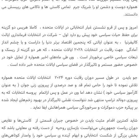
همواره دوست و دشمن او را شریک جرم تمامی کاستی ها و ناکامی های رییسش می
دانستند.
امروز و پس از فرو نشستن غبار انتخاباتی در ایالات متحده ، کاملا هریس دو گزینه
برای حفظ حیات سیاسی خود پیش رو دارد اول – شرکت در انتخابات فرمانداری ایالت
کالیفرنیا ، به عنوان ایالتی که پنجمین اقتصاد برتر دنیا را داراست و یا چشم انداز
آمادگی جهت رقابت در انتخابات ۲۰۲۸ ایالات متحده ، که هر دو گزینه از ریسک و
تبعات سیاسی خاصی برخوردار است . وی طی ماه‌های اخیر همواره از تمایل خود در
خصوص حضور مستمر و تاثیرگذار در فضای سیاسی ایالات متحده خبر داده است .
جو بایدن در طول مسیر دوران رقابت دوره ۲۰۲۴ انتخابات ایالات متحده همواره
تلاش نموده تا خود را حامی تمام قد و صد درصدی از پیروزی زنی جوان ( به عنوان
کارآموز سیاسی خود ) نشان دهد اما وی در عمل و پس ازاتمام پروسه انتخابات که به
پیروزی دونالد ترامپ منتهی شد نتوانست نقشی تاثیرگذار در بهبود زخم‌های ایجاد شده
بر پیکره حزب دموکرات و سرخوردگی سیاسی همراهانش ایفا نماید .
شاید کمترین اقدام مثبت بایدن در خصوص جبران قسمتی از کاستی‌ها و نقایص
دوران ریاست جمهوریش می‌توانست بازسازی روحیه از دست رفته ی معاونی باشد که
بخش بزرگی از شکست انتخاباتی و ابهام آینده ی سیاسی خود را وامدار کوتاهی‌های