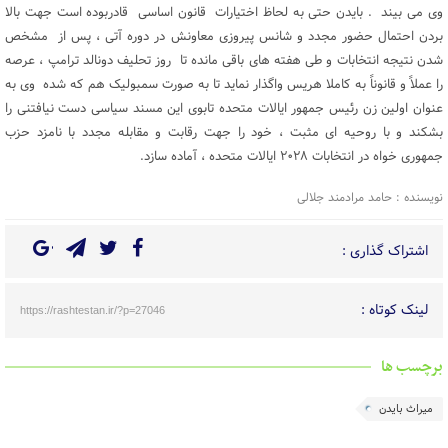
وی می بیند . بایدن حتی به لحاظ اختیارات قانون اساسی قادربوده است جهت بالا
بردن احتمال حضور مجدد و شانس پیروزی معاونش در دوره آتی ، پس از مشخص
شدن نتیجه انتخابات و طی هفته های باقی مانده تا روز تحلیف دونالد ترامپ ، عرصه
را عملاً و قانوناً به کاملا هریس واگذار نماید تا به صورت سمبولیک هم که شده وی به
عنوان اولین زن رئیس جمهور ایالات متحده تابوی این مسند سیاسی دست نیافتنی را
بشکند و با روحیه ای مثبت ، خود را جهت رقابت و مقابله مجدد با نامزد حزب
جمهوری خواه در انتخابات ۲۰۲۸ ایالات متحده ، آماده سازد.
نویسنده : حامد مرادمند جلالی
اشتراک گذاری :
لینک کوتاه :
https://rashtestan.ir/?p=27046
برچسب ها
میراث بایدن