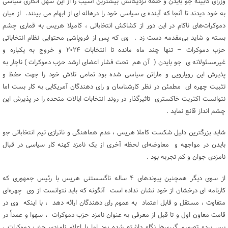
وزرای کابینه جو بایدن و حلقه نزدیکانش بیشترین آسیب را از این سهل انگاری سیاسی
به خود دیدند تا آنجا که آینده ی سیاسی خود را درهاله ای از ابهام می بینند. از میان
دموکرات‌های ناکام در این دور از کشاکش انتخاباتی ، کامیلا هریس به قماری چشم
بسته و شاید بی‌مقدمه دست زد . وی که پس از فروپاشی محتوایی نظام انتخاباتی
حزب دموکرات – تنها چند ماه مانده تا انتخابات ۲۰۲۴ و خروج به یکباره و
غیرمسئولانه ی جو بایدن ( آن هم تحت فشار اعضای ارشد حزب دموکرات ) ناچار به
پذیرش این رویارویی و ماراتن سیاسی شده بود تمامی تلاش خود را جهت حفظ و
تثبیت چهره ای مطمئن در نظر کارشناسان و رای دهندگان آمریکایی به کار بست اما
نتوانست اکثریت خاکستری تاثیرگذار در روند انتخابات ایالات متحده را در پذیرش این
چشم انداز قانع نماید .
شاید بزرگترین دلیل شکست کاملا هریس ، عدم هماهنگی و ناترازی تیم انتخاباتی جو
بایدن در مواجهه و معاوضه‌ای لحظه آخری از یک نامزد کهنه کار سیاسی در قبال
نامزدی جوان و کم تجربه بود .
از سوی دیگر همچنین پیوندهای ۴ ساله ناگسستنی هریس با رئیس جمهوری که
کارنامه ای درخشان از خود نشان نداده است آنگونه که باید نتوانست از وی چهره‌ای
متفاوت ، مستقل و قابل اعتماد به عموم رای دهندگان ارائه دهد ، با اینکه وی در
قامت معاون اول و تا قبل از معرفی به عنوان نامزد حزب دموکرات ، سهوا و عمداً در
پس پرده تصمیم گیری‌ها نگاه داشته شده بود اما با اعلام نامزدی حزب دموکرات ،