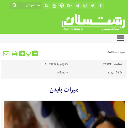
پ
گروه :
یادداشت
شناسه :
27046
09 ژانویه 2025 - 11:14
545 بازدید
0
دیدگاه
میراث بایدن