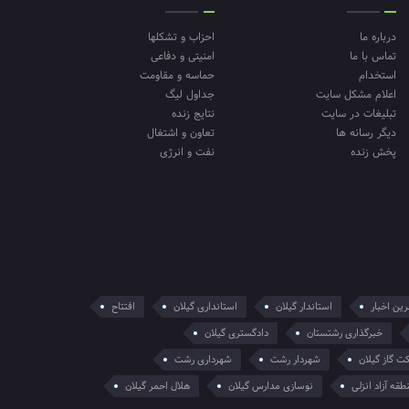
درباره ما
احزاب و تشکلها
تماس با ما
امنیتی و دفاعی
استخدام
حماسه و مقاومت
اعلام مشکل سایت
جداول لیگ
تبلیغات در سایت
نتایج زنده
دیگر رسانه ها
تعاون و اشتغال
پخش زنده
نفت و انرژی
ین اخبار
استاندار گیلان
استانداری گیلان
افتتاح
خبرگذاری رشتستان
دادگستری گیلان
ت گاز گیلان
شهردار رشت
شهرداری رشت
طقه آزاد انزلی
نوسازی مدارس گیلان
هلال احمر گیلان