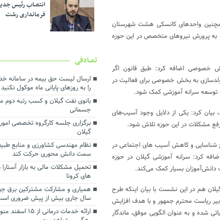
انتصاب رئیس جدی
فرمانداری رشت
و همچنین واحدهای کانسکی هشت شهرستان
ه به پرورش نیروهای متخصص در این حوزه
تصادفی
بخش خصوصی اضافه کرد: طبق قانون اگر
ارسال لیست حق بیمه در سامانه خ
اید در قالب مولدسازی به بخش خصوصی برای فعالیت در
را به روزهای پایانی ماه موکول نکنید
ه توسعه سرانه آموزشی کمک شود.
بانوی نفت گیلان و کسب رتبه دوم م
جسمانی
 بیان کرد: یکی از دلایل وجود آسیب‌های
برگزاری جلسه کارگروه تخصصی امورب
رفع مشکلات در این حوزه تلاش شود.
گیلان
ع شناسایی و کاهش آسیب های اجتماعی در
نظام مهندسی کشاورزی و منابع طبیع
سمت دانش محوری حرکت کند
ضافه کرد: سرانه آموزشی گیلان در حوزه
تحمیل مشکلات مالی به بازار آستارا 
 دانش‌آموزان بسیار کمک می‌کند.
های کرونا
لان هم در این نشست با بیان اینکه طرح
همیاری و مشارکت مشترکین برق جه
سال جاری بیش از پیش ضروری اس
یر ریاست محترم جمهور و با هدف افزایش
ارائه خدمات درمانی از
ی شده و به عنوان الگویی موفق، ماندگار