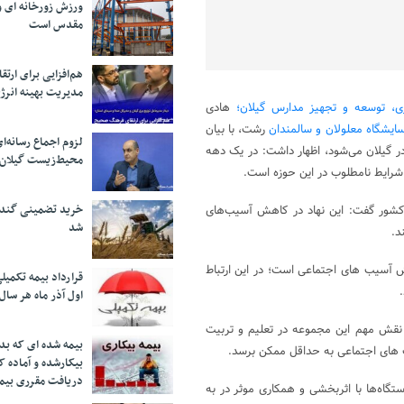
ورزش زورخانه ای و 
مقدس است
هم‌افزایی برای ار
مدیریت بهینه انرژ
زی، توسعه و تجهیز مدارس گیلان؛
هادی
ایشگاه معلولان و سالمندان
رشت، با بیان
لزوم اجماع رسانه‌ا
گیلان می‌شود، اظهار داشت: در یک دهه
محیط‌زیست گیلان
خرید تضمینی گندم 
 کشور گفت: این نهاد در کاهش آسیب‌های
شد
د.
ش آسیب های اجتماعی است؛ در این ارتباط
قرارداد بیمه تکمیل
اول آذر ماه هر سال
 نقش مهم این مجموعه در تعلیم و تربیت
بیمه شده ای که بدو
 های اجتماعی به حداقل ممکن برسد.
بیکارشده و آماده 
دریافت مقرری بیم
تگاه‌ها با اثربخشی و همکاری موثر در به