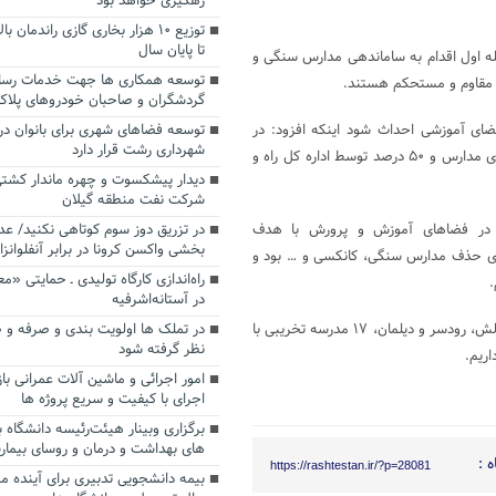
رهگیری خواهد بود
توزیع ۱۰ هزار بخاری گازی راندمان
تا پایان سال
ه اول اقدام به ساماندهی مدارس سنگی و
توسعه همکاری ها جهت خدمات رسا
گردشگران و صاحبان خودروهای پلا
ای بالای ۲۰۰ واحد مسکونی باید فضای آموزشی احداث شود اینکه افزود: در
توسعه فضاهای شهری برای بانوان در
شهرداری رشت قرار دارد
طرح‌های مسکن مهر استان ۵۰ درصد فضاهای آموزشی توسط اداره کل نوسازی مدارس و ۵۰ درصد توسط اداره کل راه و
دیدار پیشکسوت و چهره ماندار کشتی
شرکت نفت منطقه گیلان
ت در فضاهای آموزش و پرورش با هدف
در تزریق دوز سوم کوتاهی نکنید/ ع
بخشی واکسن کرونا در برابر آنفلوانزا
اری حذف مدارس سنگی، کانکسی و … بود و
راه‌اندازی کارگاه تولیدی ـ حمایتی «
.
در آستانه‌اشرفیه
دقیق گفت: در این طرح در استان ۴ مدرسه کانکسی بالای ۱۰ دانش آموز در تالش، رودسر و دیلمان، ۱۷ مدرسه تخریبی با
در تملک ها اولویت بندی و صرفه و 
نظر گرفته شود
امور اجرائی و ماشین آلات عمرانی باز
اجرای با کیفیت و سریع پروژه ها
برگزاری وبینار هیئت‌رئیسه دانشگاه 
های بهداشت و درمان و روسای بیمارس
 :
https://rashtestan.ir/?p=28081
بیمه دانشجویی تدبیری برای آینده م