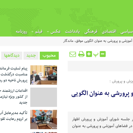
سیاسی
اقتصادی
فرهنگی
یادداشت
عکس
فیلم
روزنامه
زشی و پرورشی به عنوان الگویی موفق، ماندگار
پ
محبوب
جدید
دیدگاهها
پیام تسلیت فرماند
مناسبت درگذشت م
پرورش ناحیه دو ر
وزش و پرورش :
اقدامات ارزشمند خ
رورشی به عنوان الگویی
از کشور ویژه نیازم
جدید
تأکید مدیرعامل آب
بر لزوم رعایت تقوی
ر جلسه شورای آموزش و پرورش اظهار
 فضاهای آموزشی و پرورشی به عنوان