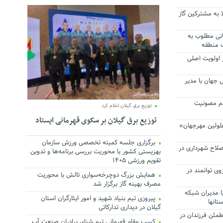
 بالا به مشترکین گاز
نی مطلوب به
ک منطقه
 اولویت اصلی
 جهان با مدیر
دم مصونیت
توزیع برق گیلان اعلام کرد
توزیع برق گیلان بر سکوی قهرمانی ایستاد
معلولین مهرجهان»
برگزاری جلسه کمیته تخصصی ورزش سازمان
صلاح شهرداری در
بهزیستی کشور با محوریت بررسی برنامه‌ها و تدوین
تقویم ورزشی ۱۴۰۵
وی توانمند در
همایش بزرگ دوچرخه‌سواری تالش با محوریت
مصرف بهینه گاز برگزار شد
با مدیران شبکه
پیروزی تیم بنیاد شهید و امور ایثارگران استان
تانها
گیلان در دیداری تدارکاتی
طمئن فرزندان در
کسب مقام قهرمانی تیم شنای برادران صنعت آب