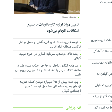
د حراست
مدیرکل صمت:
تامین مواد اولیه کارخانجات با بسیج
امکانات انجام می‌شود
دمات غیرحضوری
توسعه زیرساخت های فرودگاهی و حمل و نقل
ترکیبی منطقه آزاد انزلی
سابقات آمادگی
رشد ۱۳۵ درصدی سرمایه گذاری در حوزه تولید
گیلان
انوان بهزیستی
سرمایه گذاری داخلی و خارجی جذب شده طی ۱۱
ماهه ۱۴۰۴، برابر با ۵۶ همت و ۴۰ میلیون یورو می
ی گیلان به
باشد
پرداخت بیش از ۲۵ میلیارد تومان کمک هزینه
در پی تعطیلی
ازدواج به بیمه شدگان مشمول توسط تامین
اجتماعی گیلان
ت گذر از پیک
ت
ورزشی
 ۱۵ اسفند منوط به اعلام کد