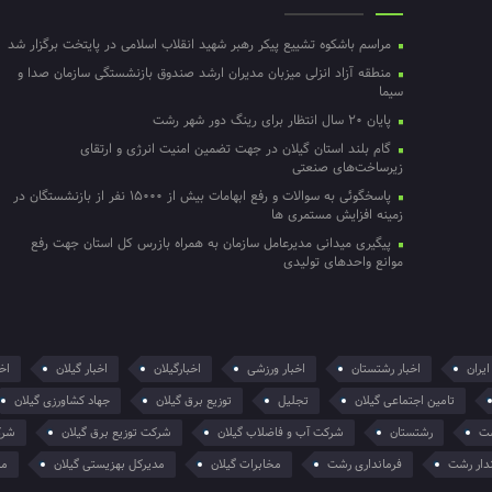
مراسم باشکوه تشییع پیکر رهبر شهید انقلاب اسلامی در پایتخت برگزار شد
منطقه آزاد انزلی میزبان مدیران ارشد صندوق بازنشستگی سازمان صدا و
سیما
پایان ۲۰ سال انتظار برای رینگ دور شهر رشت
گام بلند استان گیلان در جهت تضمین امنیت انرژی و ارتقای
زیرساخت‌های صنعتی
پاسخگوئی به سوالات و رفع ابهامات بیش از ۱۵۰۰۰ نفر از بازنشستگان در
زمینه افزایش مستمری ها
پیگیری میدانی مدیرعامل سازمان به همراه بازرس کل استان جهت رفع
موانع واحدهای تولیدی
ایران
اخبار رشتستان
اخبار ورزشی
اخبارگیلان
اخبار گیلان
اخر
تامین اجتماعی گیلان
تجلیل
توزیع برق گیلان
جهاد کشاورزی گیلان
ت
رشتستان
شرکت آب و فاضلاب گیلان
شرکت توزیع برق گیلان
شرک
دار رشت
فرمانداری رشت
مخابرات گیلان
مدیرکل بهزیستی گیلان
من