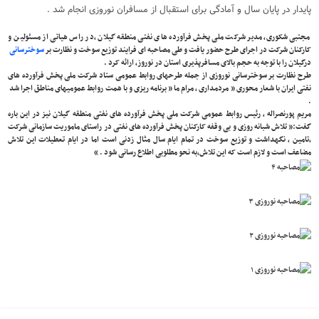
پایدار در پایان سال و آمادگی برای استقبال از مسافران نوروزی انجام شد .
مجتبی شکوری، مدیر شرکت ملی پخش فرآورده های نفتی منطقه گیلان ،در راس هیاتی از مسئولین و
کارکنان شرکت در اجرای طرح حضور یافت و طی مصاحبه ای فرایند توزیع سوخت و نظارت بر
سوخترسانی
درگیلان را با توجه به حجم بالای مسافرپذیری استان در نوروز، ارائه کرد .
طرح نظارت بر سوخترسانی نوروزی از جمله طرحهای روابط عمومی ستاد شرکت ملی پخش فرآورده های
نفتی ایران با شعار محوری ” مردمداری ، مرام ما ” برنامه ریزی و با همت روابط عمومیهای مناطق اجرا شد
.
مریم پورنصراله ، رئیس روابط عمومی شرکت ملی پخش فرآورده های نفتی منطقه گیلان نیز در این باره
گفت:” تلاش شبانه روزی و بی وقفه کارکنان پخش فرآورده های نفتی در راستای ماموریت سازمانی شرکت
،تامین ، نگهداشت و توزیع سوخت در تمام ایام سال مثال زدنی است اما در ایام تعطیلات این تلاش
مضاعف است و لازم است که این تلاش،به نحو مطلوبی اطلاع رسانی شود . “