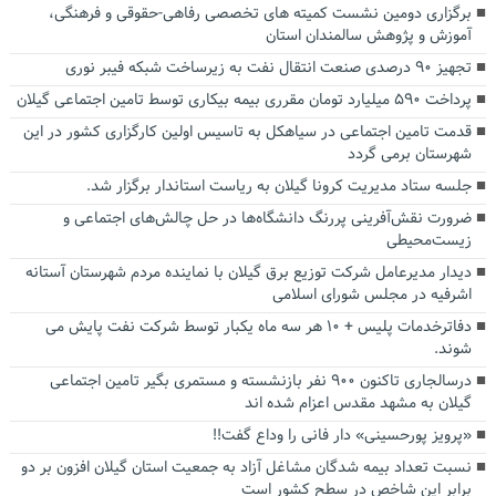
برگزاری دومین نشست کمیته های تخصصی رفاهی-حقوقی و فرهنگی،
آموزش و پژوهش سالمندان استان
تجهیز ۹۰ درصدی صنعت انتقال نفت به زیرساخت شبکه فیبر نوری
پرداخت ۵۹۰ میلیارد تومان مقرری بیمه بیکاری توسط تامین اجتماعی گیلان
قدمت تامین اجتماعی در سیاهکل به تاسیس اولین کارگزاری کشور در این
شهرستان برمی گردد
جلسه ستاد مدیریت کرونا گیلان به ریاست استاندار برگزار شد.
ضرورت نقش‌آفرینی پررنگ دانشگاه‌ها در حل چالش‌های اجتماعی و
زیست‌محیطی
دیدار مدیرعامل شرکت توزیع برق گیلان با نماینده مردم شهرستان آستانه
اشرفیه در مجلس شورای اسلامی
دفاترخدمات پلیس + ۱۰ هر سه ماه یکبار توسط شرکت نفت پایش می
شوند.
درسالجاری تاکنون ۹۰۰ نفر بازنشسته و مستمری بگیر تامین اجتماعی
گیلان به مشهد مقدس اعزام شده اند
«پرویز پورحسینی» دار فانی را وداع گفت!!
نسبت تعداد بیمه شدگان مشاغل آزاد به جمعیت استان گیلان افزون بر دو
برابر این شاخص در سطح کشور است