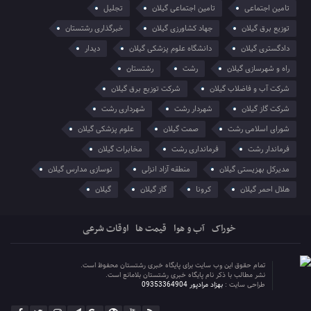
تامین اجتماعی
تامین اجتماعی گیلان
تجلیل
توزیع برق گیلان
جهاد کشاورزی گیلان
خبرگذاری رشتستان
دادگستری گیلان
دانشگاه علوم پزشکی گیلان
دیدار
راه و شهرسازی گیلان
رشت
رشتستان
شرکت آب و فاضلاب گیلان
شرکت توزیع برق گیلان
شرکت گاز گیلان
شهردار رشت
شهرداری رشت
شورای اسلامی رشت
صمت گیلان
علوم پزشکی گیلان
فرماندار رشت
فرمانداری رشت
مخابرات گیلان
مدیرکل بهزیستی گیلان
منطقه آزاد انزلی
نوسازی مدارس گیلان
هلال احمر گیلان
کرونا
گاز گیلان
گیلان
خوراک
آب و هوا
قیمت ها
اوقات شرعی
تمام حقوق این وب سایت برای پایگاه خبری رشتستان محفوظ است.
نشر مطالب با ذکر نام پایگاه خبری رشتستان بلامانع است.
طراحی سایت :
بهزاد مرادپور 09353364904