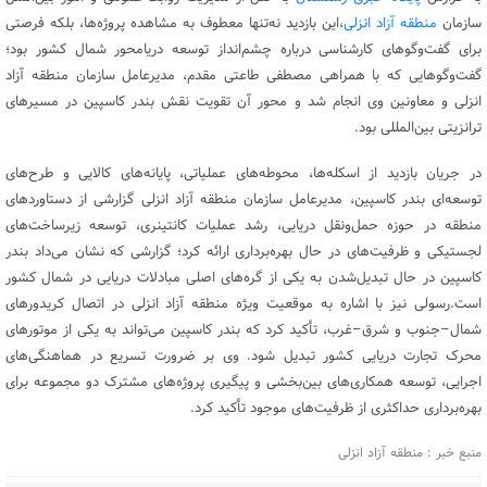
سازمان
منطقه آزاد انزلی
،این بازدید نه‌تنها معطوف به مشاهده پروژه‌ها، بلکه فرصتی
برای گفت‌وگوهای کارشناسی درباره چشم‌انداز توسعه دریامحور شمال کشور بود؛
گفت‌وگوهایی که با همراهی مصطفی طاعتی مقدم، مدیرعامل سازمان منطقه آزاد
انزلی و معاونین وی انجام شد و محور آن تقویت نقش بندر کاسپین در مسیرهای
ترانزیتی بین‌المللی بود.
در جریان بازدید از اسکله‌ها، محوطه‌های عملیاتی، پایانه‌های کالایی و طرح‌های
توسعه‌ای بندر کاسپین، مدیرعامل سازمان منطقه آزاد انزلی گزارشی از دستاوردهای
منطقه در حوزه حمل‌ونقل دریایی، رشد عملیات کانتینری، توسعه زیرساخت‌های
لجستیکی و ظرفیت‌های در حال بهره‌برداری ارائه کرد؛ گزارشی که نشان می‌داد بندر
کاسپین در حال تبدیل‌شدن به یکی از گره‌های اصلی مبادلات دریایی در شمال کشور
است.رسولی نیز با اشاره به موقعیت ویژه منطقه آزاد انزلی در اتصال کریدورهای
شمال–جنوب و شرق–غرب، تأکید کرد که بندر کاسپین می‌تواند به یکی از موتورهای
محرک تجارت دریایی کشور تبدیل شود. وی بر ضرورت تسریع در هماهنگی‌های
اجرایی، توسعه همکاری‌های بین‌بخشی و پیگیری پروژه‌های مشترک دو مجموعه برای
بهره‌برداری حداکثری از ظرفیت‌های موجود تأکید کرد.
منبع خبر : منطقه آزاد انزلی