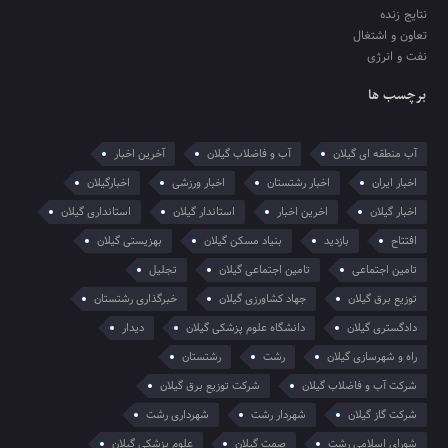
نتایج زنده
تعاون و اشتغال
نفت و انرژی
برچسب ها
آب منطقه ای گیلان
آب و فاضلاب گیلان
آخرین اخبار
اخبار ایران
اخبار رشتستان
اخبار ورزشی
اخبارگیلان
اخبار گیلان
اخرین اخبار
استاندار گیلان
استانداری گیلان
افتتاح
بازدید
بنیاد مسکن گیلان
بهزیستی گیلان
تامین اجتماعی
تامین اجتماعی گیلان
تجلیل
توزیع برق گیلان
جهاد کشاورزی گیلان
خبرگذاری رشتستان
دادگستری گیلان
دانشگاه علوم پزشکی گیلان
دیدار
راه و شهرسازی گیلان
رشت
رشتستان
شرکت آب و فاضلاب گیلان
شرکت توزیع برق گیلان
شرکت گاز گیلان
شهردار رشت
شهرداری رشت
شورای اسلامی رشت
صمت گیلان
علوم پزشکی گیلان