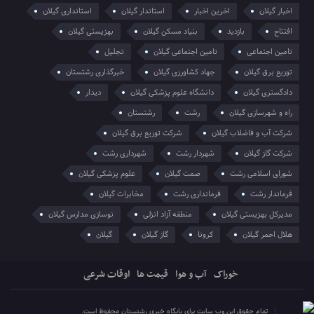
اخبار گیلان
اخرین اخبار
استاندار گیلان
استانداری گیلان
افتتاح
بازدید
بنیاد مسکن گیلان
بهزیستی گیلان
تامین اجتماعی
تامین اجتماعی گیلان
تجلیل
توزیع برق گیلان
جهاد کشاورزی گیلان
خبرگذاری رشتستان
دادگستری گیلان
دانشگاه علوم پزشکی گیلان
دیدار
راه و شهرسازی گیلان
رشت
رشتستان
شرکت آب و فاضلاب گیلان
شرکت توزیع برق گیلان
شرکت گاز گیلان
شهردار رشت
شهرداری رشت
شورای اسلامی رشت
صمت گیلان
علوم پزشکی گیلان
فرماندار رشت
فرمانداری رشت
مخابرات گیلان
مدیرکل بهزیستی گیلان
منطقه آزاد انزلی
نوسازی مدارس گیلان
هلال احمر گیلان
کرونا
گاز گیلان
گیلان
خوراک
آب و هوا
قیمت ها
اوقات شرعی
تمام حقوق این وب سایت برای پایگاه خبری رشتستان محفوظ است.