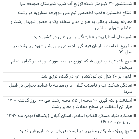
شستشوی ۷۴ کیلومتر شبکه توزیع آب شرب شهرستان صومعه سرا
افتتاح نخستین «کمپ تخصصی تیم ملی دوچرخه سواری» در رشت
معارفه یوسف یزدانی به عنوان مدیر منطقه یک با حضور شهردار رشت و
اعضای شورای اسلامی
شهرستان آستارا پیشینه فرهنگی بسیار غنی در کشور دارد
تشریح اقدامات سازمان فرهنگی، اجتماعی و ورزشی شهرداری رشت در
سال ۹۹
طرح افزایش تاب آوری شبکه توزیع برق به صورت روزانه در گیلان انجام
می‌شود
افزون بر ۲۰ هزار تن کودکشاورزی در گیلان توزیع شد
آمادگی شرکت آب و فاضلاب گیلان برای مقابله با شرایط بحرانی در فصل
سرما
آسفالت و لکه گیری ۴۰ محله از ۵۵ محله رشت طی ۱۰۰ روز گذشته – ۱۷
هزار تن آسفالت در سطح محلات و معابر رشت
عملکرد بنیاد مسکن انقلاب اسلامی استان گیلان (یکساله) بهمن ماه ۱۳۹۹
الی بهمن ماه ۱۴۰۰
هیچ پروژه مشارکتی و خیری در لیست فروش مولدسازی قرار ندارد