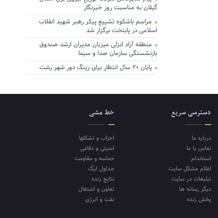
گیلان به مناسبت روز خبرنگار ‌
مراسم باشکوه تشییع پیکر رهبر شهید انقلاب
اسلامی در پایتخت برگزار شد
منطقه آزاد انزلی میزبان مدیران ارشد صندوق
بازنشستگی سازمان صدا و سیما
پایان ۲۰ سال انتظار برای رینگ دور شهر رشت
دسترسی سریع
خط مشی
درباره ما
احزاب و تشکلها
تماس با ما
امنیتی و دفاعی
استخدام
حماسه و مقاومت
اعلام مشکل سایت
جداول لیگ
تبلیغات در سایت
نتایج زنده
دیگر رسانه ها
تعاون و اشتغال
پخش زنده
نفت و انرژی