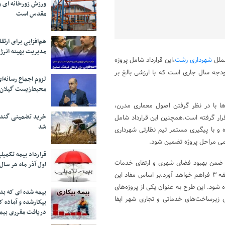
ورزش زورخانه ای و 
مقدس است
هم‌افزایی برای ار
مدیریت بهینه انرژ
لملل
شهرداری رشت
،این قرارداد شامل پروژه
ر راستای اجرای بودجه سال جاری است که با ارزشی بالغ بر
لزوم اجماع رسانه‌ا
محیط‌زیست گیلان
ها با در نظر گرفتن اصول معماری مدرن،
خرید تضمینی گندم 
قرار گرفته است.همچنین این قرارداد شامل
شد
 و با پیگیری مستمر تیم نظارتی شهرداری
ی مراحل پروژه تضمین شود.
قرارداد بیمه تکمیل
 ضمن بهبود فضای شهری و ارتقای خدمات
اول آذر ماه هر سال
عمومی، بستر مناسبی برای رونق اقتصادی و افزایش اشتغال در محدوده منطقه ۳ فراهم خواهد آورد.بر اساس مفاد این
د تا پایان سال ۱۴۰۴ تکمیل و تحویل داده شود. این طرح به عنوان یکی از پروژه‌های
بیمه شده ای که بدو
 زیرساخت‌های خدماتی و تجاری شهر ایفا
بیکارشده و آماده 
دریافت مقرری بیم