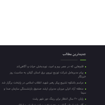
جدیدترین مطالب
قلم‌هایی که در عصر بیم و امید، نویدبخش حیات و آگاهی‌اند
پیام مدیرعامل شرکت توزیع نیروی برق استان گیلان به مناسبت روز
خبرنگار ‌
مراسم باشکوه تشییع پیکر رهبر شهید انقلاب اسلامی در پایتخت برگزار شد
منطقه آزاد انزلی میزبان مدیران ارشد صندوق بازنشستگی سازمان صدا و
سیما
پایان ۲۰ سال انتظار برای رینگ دور شهر رشت
گام بلند استان گیلان در جهت تضمین امنیت انرژی و ارتقای