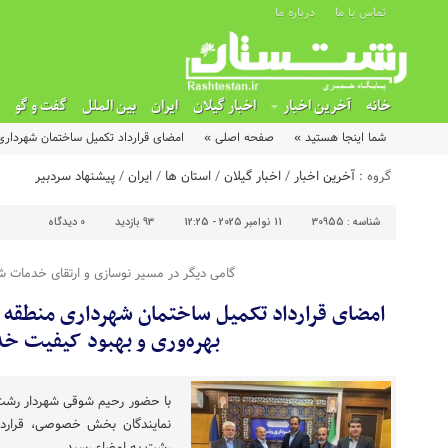
تماس با ما
درباره ما
خانه
آخرین اخبار
اخبار گیلان
ایران
بین الملل
گفت و گو
شما اینجا هستید »
صفحه اصلی »
امضای قرارداد تکمیل ساختمان شهرداری منطقه ۳ رشت در راستای افزایش بهره‌وری و 
گروه :
آخرین اخبار
/
اخبار گیلان
/
استان ها
/
ایران
/
پیشنهاد سردبیر
شناسه :
30955
11 نوامبر 2025 - 12:25
93 بازدید
0
دیدگاه
گامی دیگر در مسیر نوسازی و ارتقای خدمات 
بهره‌وری و بهبود کیفیت خ
با حضور رحیم شوقی شهردار‌ رشت