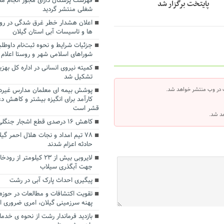
فهرست پزشکان دارای مجوز انجام مع
پایتخت برگزار شد
شغلی منتشر گردید
اعلان هشدار خطر غرق شدگی در رودخ
ها و تاسیسات آبی استان گیلان
جزئیات شرایط و نحوه ثبت‌نام داوطلب
شوراهای اسلامی شهر و روستا اعلام
کمیته نیروی انسانی در اداره کل بهز
تشکیل شد
 در وب منتشر خواهد شد.
پوشش بیمه ای معلمان مدارس غیردول
کارآمد برای انگیزه بیشتر و کاهش د
قشر است
هد شد.
کاهش ۱۶ درصدی قطع اشجار جنگلی در گیلان
حادثه اعزام شدند
لایروبی بیش از ۲۳ کیلومتر
جهت آبگذری سیلاب
پیگیری احداث پارک آبی در رشت
تقویت اکتشافات و مطالعات در حوزه 
پهنه سرزمینی گیلان، امری ضروری 
بازدید فرماندار رشت از نحوه ی خدم