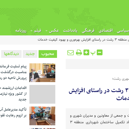
سیاسی
اقتصادی
فرهنگی
یادداشت
عکس
فیلم
روزنامه
بهبود کیفیت خدمات
پ
محبوب
جدید
دیدگاهها
پیام تسلیت فرماند
مناسبت درگذشت م
پرورش ناحیه دو ر
شهری رشت؛
اقدامات ارزشمند خ
امضای قرارداد تکمیل ساختمان شهرداری منطقه ۳ رشت در راستای افزایش
از کشور ویژه نیازم
دمات
جدید
تأکید مدیرعامل آب
بر لزوم رعایت تقوی
 و جمعی از معاونین و مدیران شهری و
نمایندگان بخش خصوصی، قرارداد تکمیل ساختمان شهرداری منطقه ۳