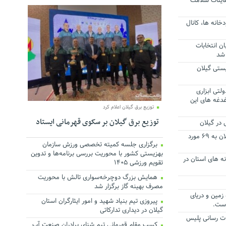
اینات سلامت
انه ها، کانال
ان انتخابات
 شد
یستی گیلان
تی ابزاری
غدغه های این
توزیع برق گیلان اعلام کرد
توزیع برق گیلان بر سکوی قهرمانی ایستاد
۷۸ تیم امداد و نجات هلال احمر گیلان به ۶۹ مورد
برگزاری جلسه کمیته تخصصی ورزش سازمان
بهزیستی کشور با محوریت بررسی برنامه‌ها و تدوین
 از رودخانه های استان در
تقویم ورزشی ۱۴۰۵
همایش بزرگ دوچرخه‌سواری تالش با محوریت
مصرف بهینه گاز برگزار شد
زمین و دریای
پیروزی تیم بنیاد شهید و امور ایثارگران استان
است.
گیلان در دیداری تدارکاتی
ات رسانی پلیس
کسب مقام قهرمانی تیم شنای برادران صنعت آب