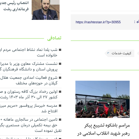
انتصاب رئیس جدی
فرمانداری رشت
 :
https://rashtestan.ir/?p=30955
تصادفی
شب یلدا نماد نشاط اجتماعی مردم ا
کیفیت خدمات
خانواده است
نشست مشترک معاون وزیر با مدیران
پرورش استان و دانشگاه فرهنگیان گ
شروع فعالیت امدادی جمعیت هلال 
گیلان در حوزه‌های مختلف
اولین رخداد بزرگ کافه رستوران و صن
کشور ۲۷ الی ۳۰ آذر ماه ۱۴۰۳ رشت
مدرسه خیرساز پروفسور «مریم میرزا
افتتاح شد
مراسم باشکوه تشییع پیکر
حق بیمه تکمیلی درمان مستمری بگیرا
تقبل نموده است
رهبر شهید انقلاب اسلامی در