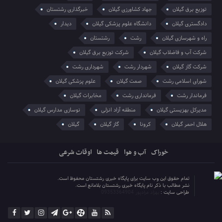
توزیع برق گیلان
جهاد کشاورزی گیلان
خبرگذاری رشتستان
دادگستری گیلان
دانشگاه علوم پزشکی گیلان
دیدار
راه و شهرسازی گیلان
رشت
رشتستان
شرکت آب و فاضلاب گیلان
شرکت توزیع برق گیلان
شرکت گاز گیلان
شهردار رشت
شهرداری رشت
شورای اسلامی رشت
صمت گیلان
علوم پزشکی گیلان
فرماندار رشت
فرمانداری رشت
مخابرات گیلان
مدیرکل بهزیستی گیلان
منطقه آزاد انزلی
نوسازی مدارس گیلان
هلال احمر گیلان
کرونا
گاز گیلان
گیلان
خوراک
آب و هوا
قیمت ها
اوقات شرعی
تمام حقوق این وب سایت برای پایگاه خبری رشتستان محفوظ است.
نشر مطالب با ذکر نام پایگاه خبری رشتستان بلامانع است.
طراحی سایت :
بهزاد مرادپور 09353364904