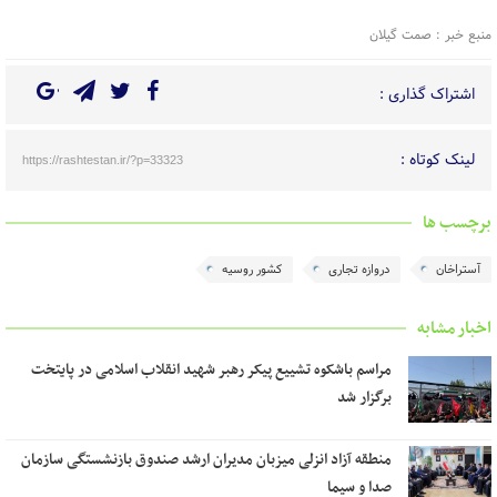
منبع خبر : صمت گیلان
اشتراک گذاری :
لینک کوتاه :
https://rashtestan.ir/?p=33323
برچسب ها
آستراخان
دروازه تجاری
کشور روسیه
اخبار مشابه
مراسم باشکوه تشییع پیکر رهبر شهید انقلاب اسلامی در پایتخت
برگزار شد
منطقه آزاد انزلی میزبان مدیران ارشد صندوق بازنشستگی سازمان
صدا و سیما