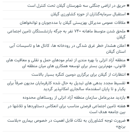
حریق در اراضی جنگلی سه شهرستان گیلان تحت کنترل است
استقبال سرمایه‌گذاران از حوزه کشاورزی گیلان
ملاقات عمومی مدیرکل بهزیستی گیلان با مددجویان و توانخواهان
ملحق شدن متوسط ماهانه ۷۴۰ نفر به جرگه بازنشستگان تامین اجتماعی
گیلان
اعلان هشدار خطر غرق شدگی در رودخانه ها، کانال ها و تاسیسات آبی
استان گیلان
منطقه آزاد انزلی با بهره مندی از تمام مودهای حمل و نقلی و معافیت های
قانونی، مهم‌ترین بستر برای توسعه همکاری های میان منطقه ای
انتظارات از گیلان برای برگزاری دومین کنگره بسیار بالاست
تقسیط مجدد بدهی های تبدیل به حال شده کارفرمایان مدیون صرفاً برای
یکبار و تا پایان اسفندماه سالجاری امکانپذیر گردید
بازدید مدیرعامل سازمان منطقه آزاد انزلی از روستاهای محدوده
هفته تامین اجتماعی فرصتی مناسب برای انعکاس دستاوردها و تلاشها در
بین جامعه هدف است
ضرورت توجه کشاورزان به نکات قابل اهمیت در خصوص بیماری «بلاست
برنج»