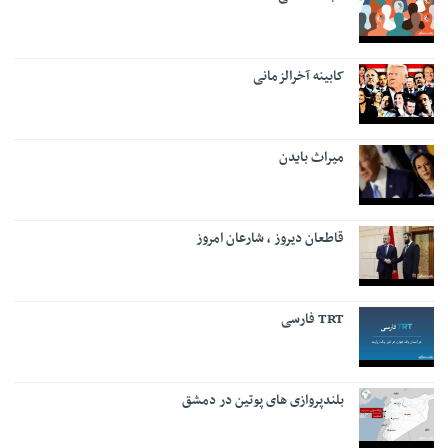
کابینه آخرالزمانی
میراث بایدن
قاطعان دیروز ، شارعان امروز
TRT فارسی
بلندپروازی های پوتین در دمشق