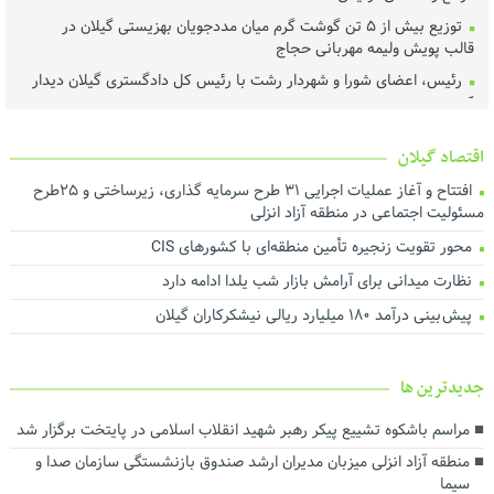
توزیع بیش از ۵ تن گوشت گرم میان مددجویان بهزیستی گیلان در
قالب پویش ولیمه مهربانی حجاج
رئیس، اعضای شورا و شهردار رشت با رئیس‌ کل دادگستری گیلان دیدار
کردند ‌
عملیات اجرای طرح هادی آغاز شد
اقتصاد گیلان
خرید تضمینی گندم در گیلان آغاز شد
افتتاح و آغاز عملیات اجرایی ۳۱ طرح سرمایه گذاری، زیرساختی و ۲۵طرح
لزوم اجماع رسانه‌ای برای نجات محیط‌زیست گیلان
مسئولیت اجتماعی در منطقه آزاد انزلی
هم‌افزایی برای ارتقای فرهنگ مصرف و مدیریت بهینه انرژی
محور تقویت زنجیره تأمین منطقه‌ای با کشورهای CIS
تأخیر در پرداخت تسهیلات، اثربخشی حمایت از تولید را کاهش می‌دهد
نظارت میدانی برای آرامش بازار شب یلدا ادامه دارد
درآمد پایدار کلید توسعه شهری است
پیش بینی درآمد ۱۸۰ میلیارد ریالی نیشکرکاران گیلان
اجرای بیش از ۵۰ پروژه آبرسانی در گیلان
ارزش روز ۴۰ میلیارد تومانی پروژه برق اضطراری در شرکت آب منطقه‌ای
گیلان
جديدترين ها
توسعه حمل‌ونقل، انرژی و صنعت در دستور کار استانداری گیلان
مراسم باشکوه تشییع پیکر رهبر شهید انقلاب اسلامی در پایتخت برگزار شد
رضایت بازنشستگان و بهبود معیشت و تکریم آنها سرلوحه اهداف
منطقه آزاد انزلی میزبان مدیران ارشد صندوق بازنشستگی سازمان صدا و
سازمانی است
سیما