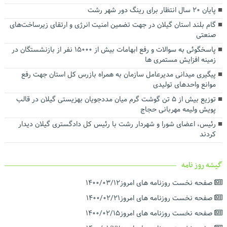
توسعه شبکه ریلی بندر کاسپین برای افزایش ظرفیت ترانزیتی در دستور
پایان ۲۰ سال انتظار برای رینگ دور شهر رشت
کار قرار گرفت
گام بلند استان گیلان در جهت تضمین امنیت انرژی و ارتقای زیرساخت‌های
تفاهم‌نامه همکاری میان سازمان منطقه آزاد انزلی و شرکت ملی پست
صنعتی
جمهوری اسلامی ایران امضا شد
پاسخگوئی به سوالات و رفع ابهامات بیش از ۱۵۰۰۰ نفر از بازنشستگان در
زمینه افزایش مستمری ها
پیگیری میدانی مدیرعامل سازمان به همراه بازرس کل استان جهت رفع
موانع واحدهای تولیدی
توزیع بیش از ۵ تن گوشت گرم میان مددجویان بهزیستی گیلان در قالب
پویش ولیمه مهربانی حجاج
رئیس، اعضای شورا و شهردار رشت با رئیس‌ کل دادگستری گیلان دیدار
کردند ‌
گیشه روز نامه
صفحه نخست روزنامه های امروز۱۴۰۰/۰۳/۱۲
صفحه نخست روزنامه های امروز۱۴۰۰/۰۲/۲۱
صفحه نخست روزنامه های امروز۱۴۰۰/۰۲/۱۵