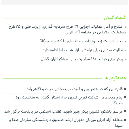
توزیع بیش از ۵ تن گوشت گرم میان مددجویان بهزیستی گیلان در
قالب پویش ولیمه مهربانی حجاج
اقتصاد گیلان
رئیس، اعضای شورا و شهردار رشت با رئیس‌ کل دادگستری گیلان دیدار
کردند ‌
افتتاح و آغاز عملیات اجرایی ۳۱ طرح سرمایه گذاری، زیرساختی و ۲۵طرح
مسئولیت اجتماعی در منطقه آزاد انزلی
عملیات اجرای طرح هادی آغاز شد
محور تقویت زنجیره تأمین منطقه‌ای با کشورهای CIS
خرید تضمینی گندم در گیلان آغاز شد
نظارت میدانی برای آرامش بازار شب یلدا ادامه دارد
لزوم اجماع رسانه‌ای برای نجات محیط‌زیست گیلان
پیش بینی درآمد ۱۸۰ میلیارد ریالی نیشکرکاران گیلان
هم‌افزایی برای ارتقای فرهنگ مصرف و مدیریت بهینه انرژی
تأخیر در پرداخت تسهیلات، اثربخشی حمایت از تولید را کاهش می‌دهد
درآمد پایدار کلید توسعه شهری است
جديدترين ها
اجرای بیش از ۵۰ پروژه آبرسانی در گیلان
قلم‌هایی که در عصر بیم و امید، نویدبخش حیات و آگاهی‌اند
ارزش روز ۴۰ میلیارد تومانی پروژه برق اضطراری در شرکت آب منطقه‌ای
پیام مدیرعامل شرکت توزیع نیروی برق استان گیلان به مناسبت روز
گیلان
خبرنگار ‌
توسعه حمل‌ونقل، انرژی و صنعت در دستور کار استانداری گیلان
مراسم باشکوه تشییع پیکر رهبر شهید انقلاب اسلامی در پایتخت برگزار شد
رضایت بازنشستگان و بهبود معیشت و تکریم آنها سرلوحه اهداف
منطقه آزاد انزلی میزبان مدیران ارشد صندوق بازنشستگی سازمان صدا و
سازمانی است
سیما