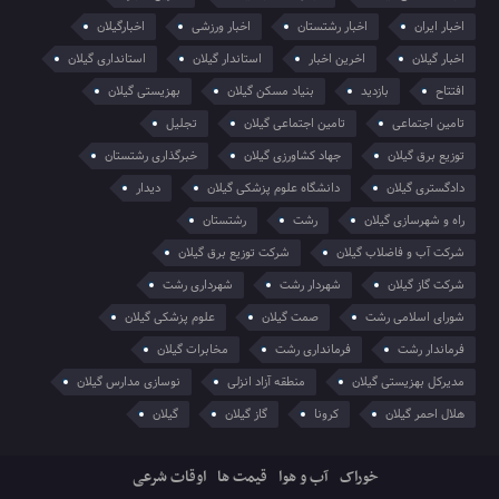
اخبار ایران
اخبار رشتستان
اخبار ورزشی
اخبارگیلان
اخبار گیلان
اخرین اخبار
استاندار گیلان
استانداری گیلان
افتتاح
بازدید
بنیاد مسکن گیلان
بهزیستی گیلان
تامین اجتماعی
تامین اجتماعی گیلان
تجلیل
توزیع برق گیلان
جهاد کشاورزی گیلان
خبرگذاری رشتستان
دادگستری گیلان
دانشگاه علوم پزشکی گیلان
دیدار
راه و شهرسازی گیلان
رشت
رشتستان
شرکت آب و فاضلاب گیلان
شرکت توزیع برق گیلان
شرکت گاز گیلان
شهردار رشت
شهرداری رشت
شورای اسلامی رشت
صمت گیلان
علوم پزشکی گیلان
فرماندار رشت
فرمانداری رشت
مخابرات گیلان
مدیرکل بهزیستی گیلان
منطقه آزاد انزلی
نوسازی مدارس گیلان
هلال احمر گیلان
کرونا
گاز گیلان
گیلان
خوراک
آب و هوا
قیمت ها
اوقات شرعی