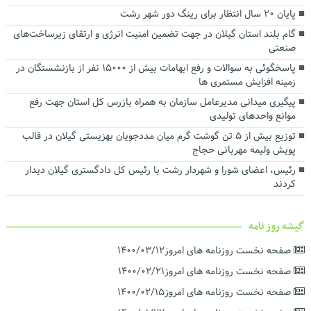
توسعه شبکه ریلی بندر کاسپین برای افزایش ظرفیت ترانزیتی در دستور
پایان ۲۰ سال انتظار برای رینگ دور شهر رشت
کار قرار گرفت
گام بلند استان گیلان در جهت تضمین امنیت انرژی و ارتقای زیرساخت‌های
تفاهم‌نامه همکاری میان سازمان منطقه آزاد انزلی و شرکت ملی پست
صنعتی
جمهوری اسلامی ایران امضا شد
پاسخگوئی به سوالات و رفع ابهامات بیش از ۱۵۰۰۰ نفر از بازنشستگان در
زمینه افزایش مستمری ها
پیگیری میدانی مدیرعامل سازمان به همراه بازرس کل استان جهت رفع
موانع واحدهای تولیدی
توزیع بیش از ۵ تن گوشت گرم میان مددجویان بهزیستی گیلان در قالب
پویش ولیمه مهربانی حجاج
رئیس، اعضای شورا و شهردار رشت با رئیس‌ کل دادگستری گیلان دیدار
کردند ‌
گیشه روز نامه
صفحه نخست روزنامه های امروز۱۴۰۰/۰۳/۱۲
صفحه نخست روزنامه های امروز۱۴۰۰/۰۲/۲۱
صفحه نخست روزنامه های امروز۱۴۰۰/۰۲/۱۵