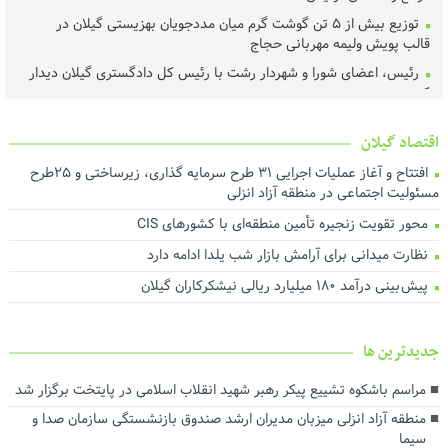
توزیع بیش از ۵ تن گوشت گرم میان مددجویان بهزیستی گیلان در
قالب پویش ولیمه مهربانی حجاج
رئیس، اعضای شورا و شهردار رشت با رئیس‌ کل دادگستری گیلان دیدار
کردند ‌
عملیات اجرای طرح هادی آغاز شد
اقتصاد گیلان
خرید تضمینی گندم در گیلان آغاز شد
افتتاح و آغاز عملیات اجرایی ۳۱ طرح سرمایه گذاری، زیرساختی و ۲۵طرح
لزوم اجماع رسانه‌ای برای نجات محیط‌زیست گیلان
مسئولیت اجتماعی در منطقه آزاد انزلی
هم‌افزایی برای ارتقای فرهنگ مصرف و مدیریت بهینه انرژی
محور تقویت زنجیره تأمین منطقه‌ای با کشورهای CIS
تأخیر در پرداخت تسهیلات، اثربخشی حمایت از تولید را کاهش می‌دهد
نظارت میدانی برای آرامش بازار شب یلدا ادامه دارد
درآمد پایدار کلید توسعه شهری است
پیش بینی درآمد ۱۸۰ میلیارد ریالی نیشکرکاران گیلان
اجرای بیش از ۵۰ پروژه آبرسانی در گیلان
ارزش روز ۴۰ میلیارد تومانی پروژه برق اضطراری در شرکت آب منطقه‌ای
گیلان
جديدترين ها
توسعه حمل‌ونقل، انرژی و صنعت در دستور کار استانداری گیلان
مراسم باشکوه تشییع پیکر رهبر شهید انقلاب اسلامی در پایتخت برگزار شد
رضایت بازنشستگان و بهبود معیشت و تکریم آنها سرلوحه اهداف
منطقه آزاد انزلی میزبان مدیران ارشد صندوق بازنشستگی سازمان صدا و
سازمانی است
سیما