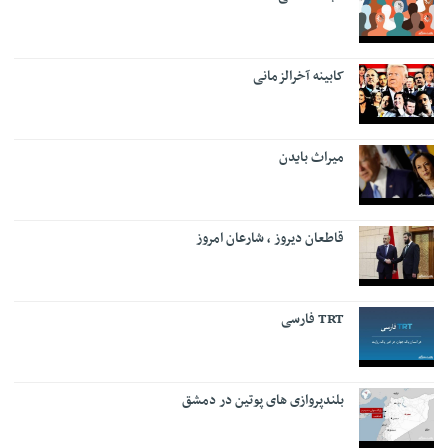
کابینه آخرالزمانی
میراث بایدن
قاطعان دیروز ، شارعان امروز
TRT فارسی
بلندپروازی های پوتین در دمشق