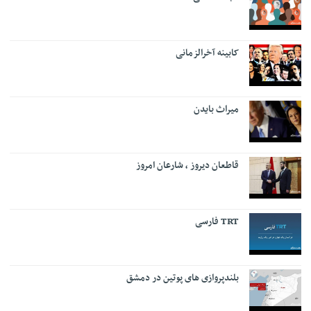
کابینه آخرالزمانی
میراث بایدن
قاطعان دیروز ، شارعان امروز
TRT فارسی
بلندپروازی های پوتین در دمشق