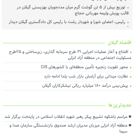
توزیع بیش از ۵ تن گوشت گرم میان مددجویان بهزیستی گیلان در
قالب پویش ولیمه مهربانی حجاج
رئیس، اعضای شورا و شهردار رشت با رئیس‌ کل دادگستری گیلان دیدار
کردند ‌
عملیات اجرای طرح هادی آغاز شد
اقتصاد گیلان
خرید تضمینی گندم در گیلان آغاز شد
افتتاح و آغاز عملیات اجرایی ۳۱ طرح سرمایه گذاری، زیرساختی و ۲۵طرح
لزوم اجماع رسانه‌ای برای نجات محیط‌زیست گیلان
مسئولیت اجتماعی در منطقه آزاد انزلی
هم‌افزایی برای ارتقای فرهنگ مصرف و مدیریت بهینه انرژی
محور تقویت زنجیره تأمین منطقه‌ای با کشورهای CIS
تأخیر در پرداخت تسهیلات، اثربخشی حمایت از تولید را کاهش می‌دهد
نظارت میدانی برای آرامش بازار شب یلدا ادامه دارد
درآمد پایدار کلید توسعه شهری است
پیش بینی درآمد ۱۸۰ میلیارد ریالی نیشکرکاران گیلان
اجرای بیش از ۵۰ پروژه آبرسانی در گیلان
ارزش روز ۴۰ میلیارد تومانی پروژه برق اضطراری در شرکت آب منطقه‌ای
گیلان
جديدترين ها
توسعه حمل‌ونقل، انرژی و صنعت در دستور کار استانداری گیلان
مراسم باشکوه تشییع پیکر رهبر شهید انقلاب اسلامی در پایتخت برگزار شد
رضایت بازنشستگان و بهبود معیشت و تکریم آنها سرلوحه اهداف
منطقه آزاد انزلی میزبان مدیران ارشد صندوق بازنشستگی سازمان صدا و
سازمانی است
سیما