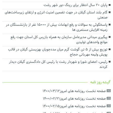
توسعه شبکه ریلی بندر کاسپین برای افزایش ظرفیت ترانزیتی در دستور
پایان ۲۰ سال انتظار برای رینگ دور شهر رشت
کار قرار گرفت
گام بلند استان گیلان در جهت تضمین امنیت انرژی و ارتقای زیرساخت‌های
تفاهم‌نامه همکاری میان سازمان منطقه آزاد انزلی و شرکت ملی پست
صنعتی
جمهوری اسلامی ایران امضا شد
پاسخگوئی به سوالات و رفع ابهامات بیش از ۱۵۰۰۰ نفر از بازنشستگان در
زمینه افزایش مستمری ها
پیگیری میدانی مدیرعامل سازمان به همراه بازرس کل استان جهت رفع
موانع واحدهای تولیدی
توزیع بیش از ۵ تن گوشت گرم میان مددجویان بهزیستی گیلان در قالب
پویش ولیمه مهربانی حجاج
رئیس، اعضای شورا و شهردار رشت با رئیس‌ کل دادگستری گیلان دیدار
کردند ‌
گیشه روز نامه
صفحه نخست روزنامه های امروز۱۴۰۰/۰۳/۱۲
صفحه نخست روزنامه های امروز۱۴۰۰/۰۲/۲۱
صفحه نخست روزنامه های امروز۱۴۰۰/۰۲/۱۵