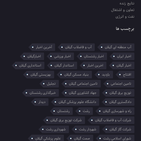
نتایج زنده
تعاون و اشتغال
نفت و انرژی
برچسب ها
آب منطقه ای گیلان
آب و فاضلاب گیلان
آخرین اخبار
اخبار ایران
اخبار رشتستان
اخبار ورزشی
اخبارگیلان
اخبار گیلان
اخرین اخبار
استاندار گیلان
استانداری گیلان
افتتاح
بازدید
بنیاد مسکن گیلان
بهزیستی گیلان
تامین اجتماعی
تامین اجتماعی گیلان
تجلیل
توزیع برق گیلان
جهاد کشاورزی گیلان
خبرگذاری رشتستان
دادگستری گیلان
دانشگاه علوم پزشکی گیلان
دیدار
راه و شهرسازی گیلان
رشت
رشتستان
شرکت آب و فاضلاب گیلان
شرکت توزیع برق گیلان
شرکت گاز گیلان
شهردار رشت
شهرداری رشت
شورای اسلامی رشت
صمت گیلان
علوم پزشکی گیلان