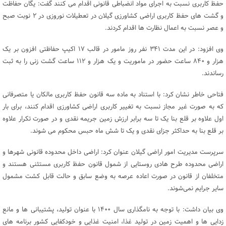
حفظ کاربری نسبت به اجرای مواد انضباطی قانونی اقدام می کنند گفت: یگان حفاظت
و گشت های حفظ کاربری اراضی کشاورزی گیلان در تعطیلات نوروزی در ۲ نوبت صبح
و عصر نسبت به اعمال نظارت ها اقدام کردند.
وی افزود: در این مدت ۳۴۱ نفر روز مامور در قالب ۱۷ اکیپ حفاظتی افزون بر یک
هزار و ۸۴۰ ساعت حضور در ماموریت و یک هزار و ۱۱۲ ساعت گشت زنی را به ثبت
رساندند.
فتاحی خاطر نشان کرد: با استناد به ماده سه قانون حفظ کاربری مالکان یا متصرفانی
که به صورت غیر مجاز نسبت به تغییر کاربری اراضی کشاورزی اقدام کنند، برای بار
اول علاوه بر قلع بنا یک تا سه برابر ارزش زمین جریمه نقدی و در صورت تکرار علاوه
بر قلع بنا به حداکثر جزای نقدی و یک تا شش ماه حبس محکوم می شوند.
سرپرست مدیریت امور اراضی گیلان عنوان کرد: اراضی داخل محدوده قانونی شهرها و
اراضی محدوده طرح هادی روستایی از شمول قانون حفظ کاربری مستثنی هستند و
متخلفان از قانون در صورت اعاده عرصه به وضع سابق و حالت قابل کشت مشمول
سایر جرایم نمی‌شوند.
وی بیان داشت: با توجه به نامگذاری سال ۱۴۰۰ با عنوان تولید، پشتیبانی ها و مانع
زدایی ها و اهمیت زمین در تولید غذا، امنیت غذایی و خودکفایی کشور برنامه های