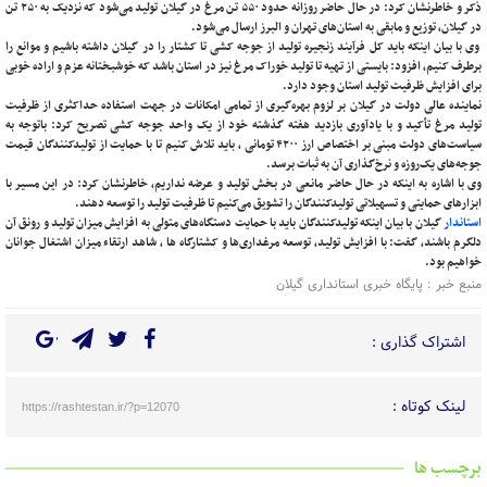
ذکر و خاطرنشان کرد: در حال حاضر روزانه حدود ۵۵۰ تن مرغ در گیلان تولید می‌شود که نزدیک به ۲۵۰ تن
در گیلان، توزیع و مابقی به استان‌های تهران و البرز ارسال می‌شود.
وی با بیان اینکه باید کل فرآیند زنجیره تولید از جوجه کشی تا کشتار را در گیلان داشته باشیم و موانع را
برطرف کنیم، افزود: بایستی از تهیه تا تولید خوراک مرغ نیز در استان باشد که خوشبختانه عزم و اراده خوبی
برای افزایش ظرفیت تولید استان وجود دارد.
نماینده عالی دولت در گیلان بر لزوم بهره‌گیری از تمامی امکانات در جهت استفاده حداکثری از ظرفیت
تولید مرغ تأکید و با یادآوری بازدید هفته گذشته خود از یک واحد جوجه کشی تصریح کرد: باتوجه به
سیاست‌های دولت مبنی بر اختصاص ارز ۴۲۰۰ تومانی ، باید تلاش کنیم تا با حمایت از تولیدکنندگان قیمت
جوجه‌های یک‌روزه و نرخ‌گذاری آن به ثبات برسد.
وی با اشاره به اینکه در حال حاضر مانعی در بخش تولید و عرضه نداریم، خاطرنشان کرد: در این مسیر با
ابزارهای حمایتی و تسهیلاتی تولیدکنندگان را تشویق می‌کنیم تا ظرفیت تولید را توسعه دهند.
استاندار
گیلان با بیان اینکه تولیدکنندگان باید با حمایت دستگاه‌های متولی به افزایش میزان تولید و رونق آن
دلگرم باشند، گفت: با افزایش تولید، توسعه مرغداری‌ها و کشتارگاه ها ، شاهد ارتقاء میزان اشتغال جوانان
خواهیم بود.
منبع خبر : پایگاه خبری استانداری گیلان
اشتراک گذاری :
لینک کوتاه :
https://rashtestan.ir/?p=12070
برچسب ها