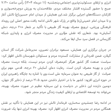
انرژی و ارتقای مسئولیت‌پذیری اجتماعی،پنجشنبه (۱۱ دی‌ماه ۱۴۰۴) رأس ساعت ۷:۳۰
صبح با حضور گسترده اقشار مختلف مردم، علاقه‌مندان به ورزش دوچرخه‌سواری و
کارکنان دستگاه‌های اجرایی برگزار شد
این همایش از میدان امام حسین(ع) تالش آغاز
.
و تا میدان امام خمینی(ره) واقع در پارک شهر تالش ادامه یافت
محور اصلی این رویداد
.
فرهنگی ورزشی، ترویج مصرف بهینه گاز طبیعی با تأکید بر شعار «۲۰ درجه، دمای
آسایش» بود. شعاری که نقش مؤثری در مدیریت مصرف انرژی و پایداری شبکه
گازرسانی در فصل سرد سال ایفا می‌کند
.
در جریان برگزاری این همایش، مسعود برادران نصیری، مدیرعامل شرکت گاز استان
گیلان، ضمن قدردانی از مشارکت گسترده مردم و مسئولان شهرستان تالش اظهار کرد:
سیاست صنعت گاز کشور هرگز کم‌مصرف کردن مردم نیست، بلکه درست مصرف
کردن و بهینه مصرف کردن است. رعایت دمای آسایش ۲۰ درجه، قدمی مهم برای
صیانت از گاز طبیعی به عنوان سرمایه ملی است
وی با اشاره به جایگاه راهبردی ایران
.
در حوزه انرژی افزود: کشور ما با در اختیار داشتن حدود ۲۱.۵ درصد از ذخایر گاز جهان،
دومین دارنده این ذخایر در دنیاست و این سرمایه عظیم در صورت مصرف بهینه،
می‌تواند به توسعه اقتصادی و ارتقای کیفیت زندگی مردم منجر شود
.
در ادامه رضا جمشیدی سه‌ساری، فرماندار تالش نیز در این همایش با تأکید بر نقش
همگانی مردم در مدیریت مصرف انرژی اظهار کرد: مصرف بهینه انرژی تنها یک ضرورت