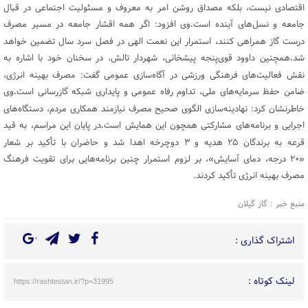
اقتصادی نیست، بلکه مصداق روشن امر به معروف و مسئولیت اجتماعی در قبال
جامعه و نسل‌های آینده است
وی افزود: اگر همه اقشار جامعه در مسیر مصرف
.
درست گاز همراهی کنند، استمرار این نعمت الهی در فصل سرد سال تضمین خواهد
شد
همچنین داوود قوی‌پنجه پیشخانی، شهردار تالش، در سخنان خود با اشاره به
.
نقش فعالیت‌های فرهنگی ورزشی در آگاه‌سازی عمومی گفت: مصرف بهینه انرژی،
ضامن حفظ سرمایه‌های ملی، تداوم رفاه عمومی و پایداری شبکه گازرسانی است
وی
.
خاطرنشان کرد: نهادینه‌سازی الگوی صحیح مصرف نیازمند همکاری مردم، دستگاه‌های
اجرایی و برنامه‌های مشارکتی همچون این همایش است
در پایان این مراسم، به قید
.
قرعه به برندگان ۲۵ هدیه و ۳ دوچرخه اهدا شد و حاضران با تأکید بر شعار
«۲۰ درجه، دمای آسایش»، بر لزوم استمرار چنین برنامه‌هایی برای تقویت فرهنگ
مصرف بهینه انرژی تأکید کردند.
منبع خبر : گاز گیلان
اشتراک گذاری :
لینک کوتاه :
https://rashtestan.ir/?p=31995