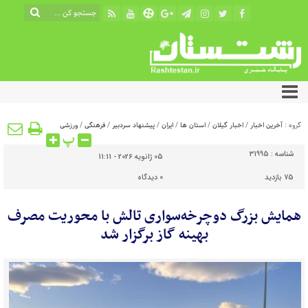
گروه :
آخرین اخبار
/
اخبار گیلان
/
استان ها
/
ایران
/
پیشنهاد سردبیر
/
فرهنگی
/
ورزشی
پ
شناسه :
31995
05 ژانویه 2026 - 11:11
75 بازدید
0
دیدگاه
همایش بزرگ دوچرخه‌سواری تالش با محوریت مصرف
بهینه گاز برگزار شد