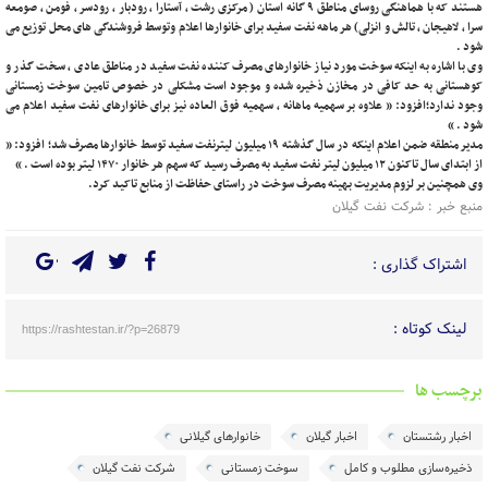
هستند که با هماهنگی روسای مناطق ۹ گانه استان ( مرکزی رشت ، آستارا ، رودبار ، رودسر ، فومن ، صومعه
سرا ، لاهیجان ، تالش و انزلی) هر ماهه نفت سفید برای خانوارها اعلام وتوسط فروشندگی های محل توزیع می
شود .
وی با اشاره به اینکه سوخت مورد نیاز خانوارهای مصرف کننده نفت سفید در مناطق عادی ، سخت گذر و
کوهستانی به حد کافی در مخازن ذخیره شده و موجود است مشکلی در خصوص تامین سوخت زمستانی
وجود ندارد؛افزود: ” علاوه بر سهمیه ماهانه ، سهمیه فوق العاده نیز برای خانوارهای نفت سفید اعلام می
شود . “
مدیر منطقه ضمن اعلام اینکه در سال گذشته ۱۹ میلیون لیترنفت سفید توسط خانوارها مصرف شد؛ افزود: ”
از ابتدای سال تاکنون ۱۲ میلیون لیتر نفت سفید به مصرف رسید که سهم هر خانوار ۱۴۷۰ لیتر بوده است . “
وی همچنین بر لزوم مدیریت بهینه مصرف سوخت در راستای حفاظت از منابع تاکید کرد.
منبع خبر : شرکت نفت گیلان
اشتراک گذاری :
لینک کوتاه :
https://rashtestan.ir/?p=26879
برچسب ها
اخبار رشتستان
اخبار گیلان
خانوارهای گیلانی
ذخیره‌سازی مطلوب و کامل
سوخت زمستانی
شرکت نفت گیلان