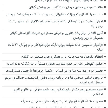
انتصاب سومین بانوی سرپرست فرمانداری در گیلان
ملاقات مردمی معاون درمان دانشگاه علوم پزشکی گیلان
نصب و راه اندازی تجهیزات مخابراتی به روز در منطقه جواهردشت رودسر
اجرای عملیات درز انبساطی تقاطع غیر همسطح کلاچای در محور رشت-
رحیم اباد
آئین افتتاح مرکز رشد فناوری و هوش مصنوعی شرکت گاز استان گیلان
همزمان با روز پژوهش
فراخوان تاسیس خانه شبانه روزی تارک برای کودکان و نوجوانان ۱۲ تا ۱۸
ساله
انعقاد تفاهم‌نامه سه‌جانبه برای همکاری‌های صنعتی در گیلان
حضور کم‌نظیر زنان در حوزه سلامت همواره منشأ اثرات شگرف بوده است
فصلی نو در مدرسه سازی در گیلان از تکمیل پروژه‌ها تا جهش مشارکت‌ها
با وجود تمامی سختی ها و با برنامه ریزی دقیق رضایتمندی حداکثری مردم
حاصل شده است
سهم مستمری هر یک از بازماندگان بیمه شده متوفی در قانون تامین
اجتماعی
صدور ۹۰۰ اخطار قطع برای ادارات و واحدهای صنفی پر مصرف