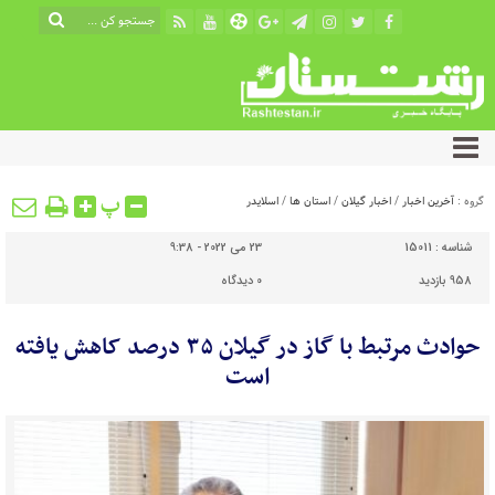
پ
گروه :
آخرین اخبار
/
اخبار گیلان
/
استان ها
/
اسلایدر
شناسه :
15011
23 می 2022 - 9:38
958 بازدید
0
دیدگاه
حوادث مرتبط با گاز در گیلان ۳۵ درصد کاهش یافته
است