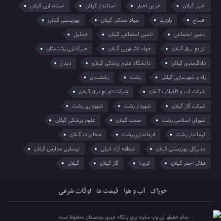
اخبار گیلان
اخرین اخبار
استاندار گیلان
استانداری گیلان
افتتاح
بازدید
بنیاد مسکن گیلان
بهزیستی گیلان
تامین اجتماعی
تامین اجتماعی گیلان
تجلیل
توزیع برق گیلان
جهاد کشاورزی گیلان
خبرگذاری رشتستان
دادگستری گیلان
دانشگاه علوم پزشکی گیلان
دیدار
راه و شهرسازی گیلان
رشت
رشتستان
شرکت آب و فاضلاب گیلان
شرکت توزیع برق گیلان
شرکت گاز گیلان
شهردار رشت
شهرداری رشت
شورای اسلامی رشت
صمت گیلان
علوم پزشکی گیلان
فرماندار رشت
فرمانداری رشت
مخابرات گیلان
مدیرکل بهزیستی گیلان
منطقه آزاد انزلی
نوسازی مدارس گیلان
هلال احمر گیلان
کرونا
گاز گیلان
گیلان
خوراک
آب و هوا
قیمت ها
اوقات شرعی
تمام حقوق این وب سایت برای پایگاه خبری رشتستان محفوظ است.