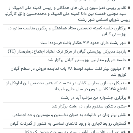
تقدیر رییس فدراسیون ورزش های همگانی و رییس کمیته ملی المپیک از
سید مجتبی خدمت بین دانا کمیته ملی المپیک و محمدحسین واثق کارگرنیا
رییس شورای اسلامی شهر رشت
برگزاری جلسه کمیته تخصصی ستاد هماهنگی و پیگیری مناسب سازی در
بهزیستی گیلان
شهر رشت دارای حدود ۷۱۷ هکتار بافت فرسوده است
بازدید مدیرکل بهزیستی گیلان از مرکز ترک اعتیاد اجتماع‌درمان‌مدار (TC)
جلسه شورای معاونین بهزیستی گیلان برگزار شد
۱۲ میلیون لیتر نفت سفید توسط ۷۸ باب نماینده فروش در سطح گیلان
توزیع شد
مدیرکل نوسازی مدارس گیلان در نشست کمیته‌ی تخصصی این اداره‌کل از
افتتاح ۱۲۵ کلاس درس در سال جاری خبرداد.
برگزاری جشنواره من مراقب آبم در رشت
جشن باشکوه سندرم داون در رشت برگزار شد
نقش برتر زنان در خانواده به عنوان نخستین و مهمترین واحد اجتماعی
گسترش روابط تجاری با ورود کالا‌های اساسی به کشور از گمرکات گیلان
رفع تصرف و آزاد سازی اراضی بستر به مساحت حدود یک هکتار