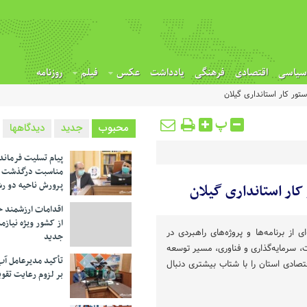
سیاسی
اقتصادی
فرهنگی
یادداشت
عکس
فیلم
روزنامه
ور کار استانداری گیلان
پ
محبوب
جدید
دیدگاهها
پیام تسلیت فرماند
مناسبت درگذشت م
پرورش ناحیه دو ر
ار استانداری گیلان
اقدامات ارزشمند خ
از کشور ویژه نیازم
 از برنامه‌ها و پروژه‌های راهبردی در
جدید
، سرمایه‌گذاری و فناوری، مسیر توسعه
تأکید مدیرعامل آب
صادی استان را با شتاب بیشتری دنبال
بر لزوم رعایت تقوی