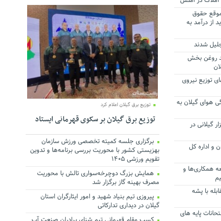
 املاک در املش
‌موقع حقوق
د از درآمد به
جلیل شدند
میه جدید روغن بخش
ان
ی توزیع نیروی
گی هوای گیلان به
توزیع برق گیلان اعلام کرد
توزیع برق گیلان بر سکوی قهرمانی ایستاد
بیش از یک‌میلیون و ۲۶ هزار گیلانی در
برگزاری جلسه کمیته تخصصی ورزش سازمان
 و اداره کل
بهزیستی کشور با محوریت بررسی برنامه‌ها و تدوین
تقویم ورزشی ۱۴۰۵
عه همکاری‌ها و
همایش بزرگ دوچرخه‌سواری تالش با محوریت
م
مصرف بهینه گاز برگزار شد
ابله با پشه
پیروزی تیم بنیاد شهید و امور ایثارگران استان
گیلان در دیداری تدارکاتی
حانات پایه های
کسب مقام قهرمانی تیم شنای برادران صنعت آب