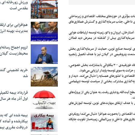
ورزش زورخانه ای و 
مقدس است
دامات مؤثری در حوزه‌های مختلف اقتصادی و زیرساختی
های داخلی، جذب سرمایه‌گذاری و گسترش همکاری‌های
هم‌افزایی برای ار
مدیریت بهینه انرژ
ارخان، ایروان و باکو، زمینه توسعه ارتباطات هوایی
و سرمایه‌گذاری بیش از گذشته در معرض دید فعالان
لزوم اجماع رسانه‌ا
ای توسعه صنایع نوین، حمایت از سرمایه‌گذاری بخش
محیط‌زیست گیلان
نعت پتروشیمی در گیلان نیز با هدف تکمیل زنجیره
بخش انرژی نیز یکی از محورهای اصلی برنامه‌های توسعه‌ای گیلان است. آغاز فرآیند احداث نیروگاه خورشیدی ۳۰۰ مگاواتی با مشارکت بخش خصوصی،
خرید تضمینی گندم 
 حرکت به سوی توسعه پایدار ارزیابی می‌شود.
شد
اقتصادی با کشورهای همسایه را دنبال می‌کند. دیدار و
ایه‌گذاری مشترک، بخشی از سیاست توسعه دیپلماسی
ح آیت‌الله رودباری رشت، به عنوان یکی از پروژه‌های
قرارداد بیمه تکمیل
ت.
اول آذر ماه هر سال
 با هدف ارتقای مهارت‌های نوین، توسعه آموزش‌های
اقتصادی را به‌صورت هم‌افزا دنبال می‌کند؛ رویکردی
بیمه شده ای که بدو
ی‌های داخلی و بین‌المللی، زمینه‌ساز تقویت جایگاه
بیکارشده و آماده 
دریافت مقرری بیم