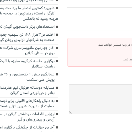
آمادگی پست گیلان برای ژئو کدسازی
علیپور: کمترین انتظار ما پرداخت به
کارگران است/ رمضانپور: در بودجه بای
هزینه رسید نه بالعکس
استعدادهای برتر دانشجویی گیلان ت
اختصاص۳هزار ۱۴۸ تن سه
صنعت به شرکتهای تولیدی روغن گیل
 در وب منتشر خواهد شد.
آغاز چهارمین مانورسراسری شرکت ها
برق در استان گیلان
هد شد.
برگزاری جلسه کارگروه مبارزه با آلود
ریاست استاندار
غربالگری 
پویش ملی سلامت
مسابقه دوستانه فوتبال تیم هنرمندان
بنادر و دریانوردی استان گیلان
به دنبال راهکارهای قانونی برای توس
حمایت از مدیریت شهری انزلی هستی
ارزیابی اقدامات بهداشتی گیلان در مق
آاِدس و بیماری‌های واگیر
آخرین جزئیات از چگونگی برگزاری امت