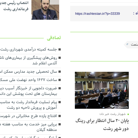
انتصاب رئیس جدی
فرمانداری رشت
 :
https://rashtestan.ir/?p=33339
تصادفی
نعت
جلسه کمیته درآمدی شهرداری رشت ب
روش‌های پیشگیری از بیماری‌های نا
آئدس اعلام شد
سال تحصیلی جدید مدارس ممکن ا
ساخت ۱۶۲۷ واحد نهضت ملی مسکن شهری در گیلان
ضرورت دلجویی از خبرنگار آسیب دیده
بیمارستان های تحت پوشش این دانش
پیام تسلیت فرماندار رشت به مناس
آموزش و پرورش ناحیه دو رشت
شهردار رشت خبر داد؛
افتتاح یازده طرح مخابراتی در شهرس
پایان ۲۰ سال انتظار برای رینگ
برپایی میز خدمت به مناسب هفته د
دور شهر رشت
منطقه گیلان