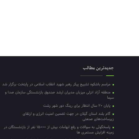
جدیدترین مطالب
مراسم باشکوه تشییع پیکر رهبر شهید انقلاب اسلامی در پایتخت برگزار شد
منطقه آزاد انزلی میزبان مدیران ارشد صندوق بازنشستگی سازمان صدا و
سیما
پایان ۲۰ سال انتظار برای رینگ دور شهر رشت
گام بلند استان گیلان در جهت تضمین امنیت انرژی و ارتقای
زیرساخت‌های صنعتی
پاسخگوئی به سوالات و رفع ابهامات بیش از ۱۵۰۰۰ نفر از بازنشستگان در
زمینه افزایش مستمری ها