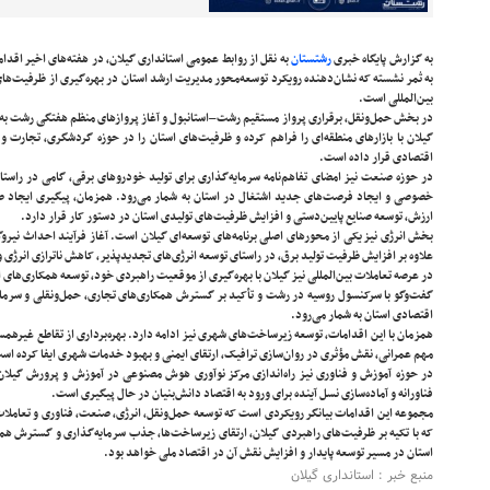
به گزارش پایگاه خبری
رشتستان
به نقل از روابط عمومی استانداری گیلان، در هفته‌های اخیر اق
به ثمر نشسته که نشان‌دهنده رویکرد توسعه‌محور مدیریت ارشد استان در بهره‌گیری از ظرفیت‌
بین‌المللی است.
در بخش حمل‌ونقل، برقراری پرواز مستقیم رشت–استانبول و آغاز پروازهای منظم هفتگی رشت به آست
گیلان با بازارهای منطقه‌ای را فراهم کرده و ظرفیت‌های استان را در حوزه گردشگری، تجارت 
اقتصادی قرار داده است.
در حوزه صنعت نیز امضای تفاهم‌نامه سرمایه‌گذاری برای تولید خودروهای برقی، گامی در راست
خصوصی و ایجاد فرصت‌های جدید اشتغال در استان به شمار می‌رود. همزمان، پیگیری ایجاد ص
ارزش، توسعه صنایع پایین‌دستی و افزایش ظرفیت‌های تولیدی استان در دستور کار قرار دارد.
علاوه بر افزایش ظرفیت تولید برق، در راستای توسعه انرژی‌های تجدیدپذیر، کاهش ناترازی انرژی و
در عرصه تعاملات بین‌المللی نیز گیلان با بهره‌گیری از موقعیت راهبردی خود، توسعه همکاری‌های 
گفت‌وگو با سرکنسول روسیه در رشت و تأکید بر گسترش همکاری‌های تجاری، حمل‌ونقلی و سرم
اقتصادی استان به شمار می‌رود.
همزمان با این اقدامات، توسعه زیرساخت‌های شهری نیز ادامه دارد. بهره‌برداری از تقاطع غیرهمسط
مهم عمرانی، نقش مؤثری در روان‌سازی ترافیک، ارتقای ایمنی و بهبود خدمات شهری ایفا کرده اس
در حوزه آموزش و فناوری نیز راه‌اندازی مرکز نوآوری هوش مصنوعی در آموزش و پرورش گیلان
فناورانه و آماده‌سازی نسل آینده برای ورود به اقتصاد دانش‌بنیان در حال پیگیری است.
مجموعه این اقدامات بیانگر رویکردی است که توسعه حمل‌ونقل، انرژی، صنعت، فناوری و تعاملات 
که با تکیه بر ظرفیت‌های راهبردی گیلان، ارتقای زیرساخت‌ها، جذب سرمایه‌گذاری و گسترش همکار
استان در مسیر توسعه پایدار و افزایش نقش آن در اقتصاد ملی خواهد بود.
منبع خبر : استانداری گیلان