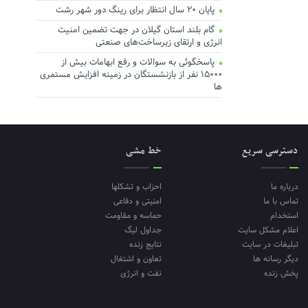
پایان ۲۰ سال انتظار برای رینگ دور شهر رشت
گام بلند استان گیلان در جهت تضمین امنیت
انرژی و ارتقای زیرساخت‌های صنعتی
پاسخگوئی به سوالات و رفع ابهامات بیش از
۱۵۰۰۰ نفر از بازنشستگان در زمینه افزایش مستمری
ها
دسترسی سریع
خط مشی
درباره ما
احزاب و تشکلها
تماس با ما
امنیتی و دفاعی
استخدام
حماسه و مقاومت
اعلام مشکل سایت
جداول لیگ
تبلیغات در سایت
نتایج زنده
دیگر رسانه ها
تعاون و اشتغال
پخش زنده
نفت و انرژی