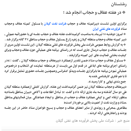
رشتستان
🔹در هفته عفاف و حجاب انجام شد ؛
برگزاری اولین نشست دبیرکمیته عفاف و حجاب
شرکت نفت گیلان
با مسئول کمیته عفاف وحجاب
ستاد
فرآورده های نفتی ایران
🔹امروز دوشنبه ۱۸ تیرماه، به مناسبت گرامیداشت هفته عفاف و حجاب جلسه ای با حضورائمه عموئی ،
دبیر کمیته عفاف وحجاب منطقه گیلان و زهره زارع ،مسئول عفاف و حجاب مناطق ۳۷ گانه برگزار شد .
🔹به گزارش روابط عمومی شرکت ملی پخش فرآورده های نفتی منطقه گیلان :این نشست اولین سری از
جلسات عفاف و حجاب درسال جاری است که در راستای برنامه های عملیاتی حوزه عفاف وحجاب وبرای
کیفیت بخشی فعالیت های این کمیته برگزارشد .
🔹مسئول عفاف و حجاب ستاد ضمن تقدیر ازعملکرد دبیرعفاف و حجاب منطقه گیلان ، گفت : “در
راستای اجرای برنامه های ابلاغی در قدم اول می بایست از هرمنطقه نماینده ای انتخاب و درخصوص
عملیاتی نمودن برنامه ها بابرگزاری جلسات ویدئو کنفرانس وهمچنین جلسات حضوری تعامل برقرار کرد
تا با هم فکری کارشناسی شده به
جمع بندی نهایی و کارا رسید “.
دبیرعفاف وحجاب منطقه گیلان نیز ضمن گرامیداشت این هفته، گزارش کاملی ازعملکرد منطقه گیلان
طی دو سال گذشته و سه ماه جاری ارائه داد و گفت :” تبادل اطلاعات و آگاهی دبیران مناطق باستادبه
منظور ارتقاء کمی و کیفی عملکرد عفاف و حجاب در مناطق و ایجاد هماهنگی میان فعالیتهای مناطق
,ستاد و وزارت نفت از اهمیت بالایی برخوردار است”
مظاهری ،محرابی و ریوندی از سایر اعضای عفاف و حجاب و بسیج خواهران ستاد حاضر در این جلسه
بودند و راهکارهایی ارائه کردند .
منبع خبر : شرکت ملی پخش فرآورده های نفتی گیلان