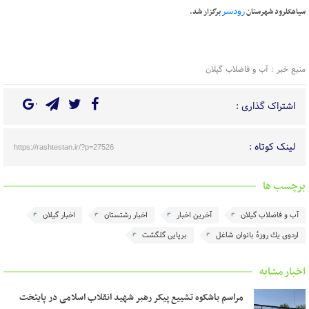
رودسر
سیاهکلرود شهرستان
برگزار شد.
منبع خبر : آب و فاضلاب گیلان
اشتراک گذاری :
لینک کوتاه :
https://rashtestan.ir/?p=27526
برچسب ها
آب و فاضلاب گیلان
آخرین اخبار
اخبار رشتستان
اخبار گیلان
اردوی یك روزۀ بانوان شاغل
برپایی گلگشت
اخبار مشابه
مراسم باشکوه تشییع پیکر رهبر شهید انقلاب اسلامی در پایتخت