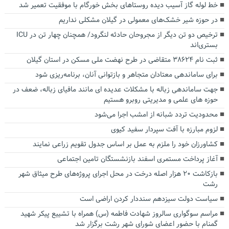
خط لوله گاز آسیب دیده روستاهای بخش خورگام با موفقیت تعمیر شد
در حوزه شیر خشک‌های معمولی در گیلان مشکلی نداریم
ترخیص دو تن دیگر از مجروحان حادثه لنگرود/ همچنان چهار تن در ICU
بستری‌اند
ثبت نام ۳۸۶۲۴ متقاضی در طرح نهضت ملی مسکن در استان گیلان
برای ساماندهی معتادان متجاهر و بازتوانی آنان، برنامه‌ریزی شود
جهت ساماندهی زباله با مشکلات عدیده ای مانند مافیای زباله، ضعف در
حوزه های علمی و مدیریتی روبرو هستیم
محدودیت تردد شبانه از امشب اجرا می‌شود
لزوم مبارزه با آفت سپردار سفید کیوی
کشاورزان خود را ملزم به عمل بر اساس جدول تقویم زراعی نمایند
آغاز پرداخت مستمری اسفند بازنشستگان تامین اجتماعی
بازکاشت ۲۰ هزار اصله درخت در محل اجرای پروژه‌های طرح میثاق شهر
رشت
سیاست دولت سیزدهم سنددار کردن اراضی است
مراسم سوگواری سالروز شهادت فاطمه (س) همراه با تشییع پیکر شهید
گمنام با حضور اعضای شورای شهر رشت برگزار شد