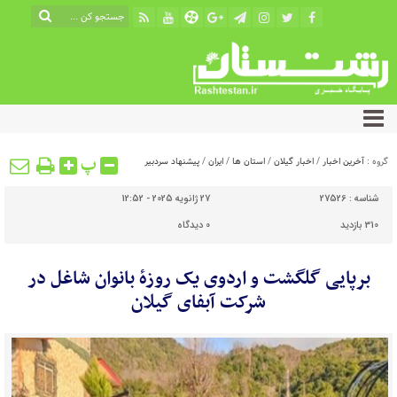
پ
گروه :
آخرین اخبار
/
اخبار گیلان
/
استان ها
/
ایران
/
پیشنهاد سردبیر
شناسه :
27526
27 ژانویه 2025 - 12:52
310 بازدید
0
دیدگاه
برپایی گلگشت و اردوی یک روزۀ بانوان شاغل در
شرکت آبفای گیلان