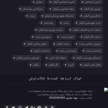
تامین اجتماعی
تامین اجتماعی گیلان
تجلیل
توزیع برق گیلان
جهاد کشاورزی گیلان
خبرگذاری رشتستان
دادگستری گیلان
دانشگاه علوم پزشکی گیلان
دیدار
راه و شهرسازی گیلان
رشت
رشتستان
شرکت آب و فاضلاب گیلان
شرکت توزیع برق گیلان
شرکت گاز گیلان
شهردار رشت
شهرداری رشت
شورای اسلامی رشت
صمت گیلان
علوم پزشکی گیلان
فرماندار رشت
فرمانداری رشت
مخابرات گیلان
مدیرکل بهزیستی گیلان
منطقه آزاد انزلی
نوسازی مدارس گیلان
هلال احمر گیلان
کرونا
گاز گیلان
گیلان
خوراک
آب و هوا
قیمت ها
اوقات شرعی
تمام حقوق این وب سایت برای پایگاه خبری رشتستان محفوظ است.
نشر مطالب با ذکر نام پایگاه خبری رشتستان بلامانع است.
طراحی سایت :
بهزاد مرادپور 09353364904