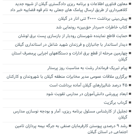
معاون فناوری اطلاعات و برنامه ریزی دادگستری گیلان از شیوه جدید
کلاهبرداری از طریق ارسال پیامک های جعلی به نام قوه قضاییه خبر داد
پیش بینی برداشت ۴۰۰۰ تنی انار در گیلان
کتاب خاطرات «سردار حق‌بین» رونمایی شد
حمایت قاطع نماینده شهرستان‌ رودبار از بازسازی پست برق لوشان
دیدار استاندار با جانبازان و فرزندان شهید شاغل در استانداری گیلان
چهارمین مرحله از قطع برق ادارات و دستگاههای اجرایی پرمصرف استان
گیلان
پیام تبریک فرماندار رشت به مناسبت روز پرستار
برگزاری ملاقات عمومی مدیر مخابرات منطقه گیلان با شهروندان و کارکنان
۴۵ درصد شالیزارهای گیلان آماده برداشت است
ابعاد پرورشی دانش‌آموزان در مدارس تقویت شود
گرداب برگزیت
تجلیل از کارشناس مسئول برنامه ریزی، آمار و بودجه نوسازی مدارس
گیلان
رشد ۹ درصدی پیوستن کارفرمایان صنفی به جرگه بیمه پردازان تامین
اجتماعی در استان گیلان