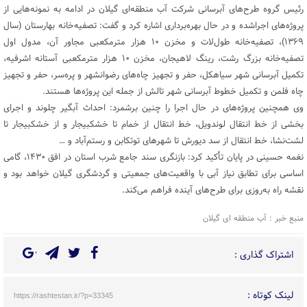
رئیس گروه طرح‌های آبرسانی شرکت آب منطقه‌ای گیلان در ادامه به نمونه‌هایی از
پروژه‌های اجراشده و در حال بهره‌برداری اشاره کرد و گفت: تصفیه‌خانه بهارستان (سال
۱۳۶۹)، تصفیه‌خانه طول‌لات و مخزن ۱۰ هزار مترمکعبی مجاور آن، مدول اول
تصفیه‌خانه بزرگ رشت، رینگ لاهیجان، مخزن ۱۰ هزار مترمکعبی آستانه اشرفیه،
تکمیل آبرسانی شهر سیاهکل، حفر و تجهیز چاه‌های رضوانشهر و پره‌سر، حفر و تجهیز
چاه فلمن و تکمیل خطوط آبرسانی شهر تالش از جمله این پروژه‌ها هستند.
وی همچنین پروژه‌های در حال اجرا را چنین برشمرد: احداث آبگیر چلوند و اجرای
بخشی از خط انتقال لوندویل، خط انتقال از خمام تا خشکبیجار و از خشکبیجار تا
لشت‌نشا، خط انتقال از سد دیورش تا شهرهای توتکابن و رستم‌آباد و …
نغمه حسینی در پایان تأکید کرد: بازنگری سند جامع شرب استان در افق ۱۴۳۰، گامی
اساسی برای تطابق نیاز آبی با واقعیت‌های جمعیتی و گردشگری گیلان خواهد بود و
نقشه راه به‌روزی برای طرح‌های آینده فراهم می‌کند.
منبع خبر : آب منطقه ای گیلان
اشتراک گذاری :
لینک کوتاه :
https://rashtestan.ir/?p=33345