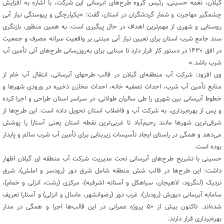
گیلان، نغمه حسینی، رئیس گروه طرح‌های آبرسانی این شرکت، با اشاره به افزایش
چشمگیر مهاجرت و شمار گردشگران در استان، گفت: «یکپارچگی و پیوستگی نیاز آبی
روستایی و شهری از مهم‌ترین اهداف در حال پیگیری است. به همین منظور، بازنگری
سند جامع شرب استان برای تعیین نیاز آبی مبتنی بر واقعیت سرانه مصرف و جمعیت
در افق ۱۴۳۰ در دستور کار قرار دارد تا مبنایی برای به‌روزرسانی طرح‌های آتی تأمین آب
شرب باشد.»
وی افزود: شرکت آب منطقه‌ای گیلان در قالب طرحهای آبرسانی، انتقال آب خام از
منابع تأمین آب شرب، احداث تصفیه خانه، احداث مخازن ذخیره در ورودی شهرها و
خطوط آبرسانی بین شهری را طی سالیان طولانی، در سراسر استان طراحی و اجرا کرده
و پس از بهره‌برداری، به شرکت آب و فاضلاب استان تحویل داده است. این طرح‌ها از
شرقی‌ترین شهرها مانند رحیم‌آباد تا غربی‌ترین نقطه استان یعنی آستارا را پوشش
می‌دهد و همگی در راستای ایجاد تأسیسات زیربنایی برای تأمین آب شرب سالم و پایدار
بوده است.
حسینی با تشریح طرح‌های آبرسانی تحت مدیریت شرکت آب منطقه ای گیلان اظهار
داشت: این طرح‌ها در قالب شش منطقه شامل شرق دور (رودسر و املش)، شرق
نزدیک (لنگرود، لاهیجان، سیاهکل و آستانه اشرفیه)، مرکزی (رشت، انزلی و خمام)،
سامانه آبرسانی دیورش (رودبار)، غرب دور (رضوانشهر، ماسال و انزلی) و آستارا تعریف
شده‌اند. تاکنون بیش از ۵۰ پروژه عمرانی در این قالب‌ها اجرا و همگی در مدار
بهره‌برداری قرار دارند.