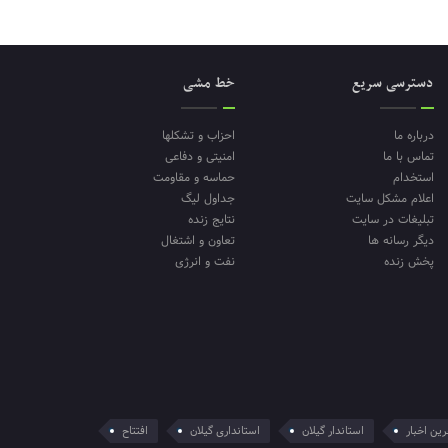
دسترسی سریع
خط مشی
درباره ما
احزاب و تشکلها
تماس با ما
امنیتی و دفاعی
استخدام
حماسه و مقاومت
اعلام مشکل سایت
جداول لیگ
تبلیغات در سایت
نتایج زنده
دیگر رسانه ها
تعاون و اشتغال
پخش زنده
نفت و انرژی
ین اخبار
استاندار گیلان
استانداری گیلان
افتتاح