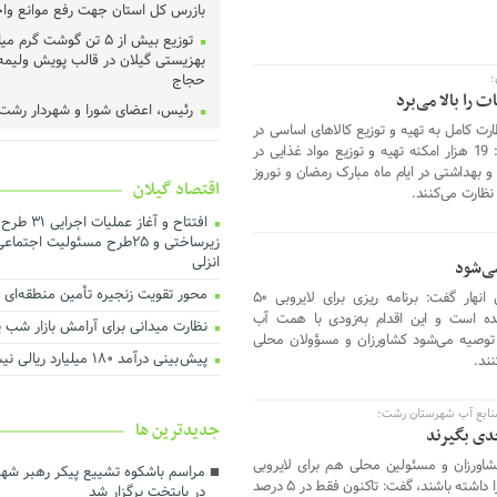
بازرس کل استان جهت رفع موانع وا
توزیع بیش از ۵ تن گوشت گ
بهزیستی گیلان در قالب پویش ولیمه
؛
حجاج
را بالا می‌برد
رئیس، اعضای شورا و شهردار رشت 
ارت کامل به تهیه و توزیع کالاهای اساسی در
دادگستری گیلان دیدار کردند ‌
بازار، کیفیت خدمات را بالا می‌برد، گفت: 19 هزار امکنه تهیه و توزیع مواد غذایی در
عملیات اجرای طرح هادی آغاز شد
م که 40 تیم نظارتی و بهداشتی در ایام ماه مبارک رمضان و نوروز
اقتصاد گیلان
خرید تضمینی گندم در گیلان آغاز 
نظارت می‌کنند.
لزوم اجماع رسانه‌ای برای نجات م
افتتاح و آغاز
گیلان
زیرساختی و ۲۵طرح مسئولیت اجت
انزلی
می‌شود
هم‌افزایی برای ارتقای فرهنگ مصر
بهینه انرژی
محور تقویت زنجیره تأمین منطقه‌ای با 
فرماندار شهرستان رشت درباره لایروبی انهار گفت: برنامه ریزی برای لایروبی ۵۰
شده است و این اقدام به‌زودی با همت آب
تأخیر در پرداخت تسهیلات، اثربخ
نظارت میدانی برای آرامش بازار شب یلد
. توصیه می‌شود کشاورزان و مسؤولان محلی
تولید را کاهش می‌دهد
پیش بینی درآمد ۱۸۰ میلیارد ریالی نیشکرکاران گیلان
نند.
درآمد پایدار کلید توسعه شهری ا
اجرای بیش از ۵۰ پروژه آبرسانی در گیلان
منابع آب شهرستان رشت؛
جديدترين ها
ارزش روز ۴۰ میلیارد تومانی پ
دی بگیرند
در شرکت آب منطقه‌ای گیلان
کشاورزان و مسئولین محلی هم برای لایروبی
مراسم باشکوه تشییع پیکر رهبر شهی
توسعه حمل‌ونقل، انرژی و صنعت د
انهار بین مزارع برنامه ریزی و اقدام لازم را داشته باشند، گفت: تاکنون فقط در ۵ درصد
در پایتخت برگزار شد