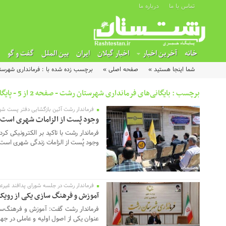
تماس با ما
درباره ما
خانه
آخرین اخبار
اخبار گیلان
ایران
بین الملل
گفت و گو
شما اینجا هستید »
صفحه اصلی »
برچسب زده شده با : فرمانداری شهرس
برچسب : بایگانی‌های فرمانداری شهرستان رشت - صفحه 2 از 5 - پایگاه خبری رشتستان
فرماندار رشت آئین بازگشایی دفتر پست شهر 
25 آوریل 2024
وجود پُست از الزامات شهری است
فرماندار رشت با تاکید بر الکترونیکی 
وجود پُست از الزامات زندگی شهری است.
فرماندار رشت در جلسه شورای پدافند غیرعا
14 مارس 2024
آموزش و فرهنگ سازی یکی از رویک
فرماندار رشت گفت: آموزش و فرهنگ‌ساز
عنوان یکی از اصول اولیه و عاملی در ج