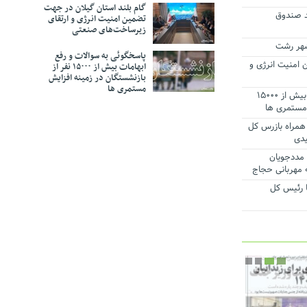
گام بلند استان گیلان در جهت
شد صندوق
تضمین امنیت انرژی و ارتقای
ت و تکریم
زیرساخت‌های صنعتی
ی افزایش
پاسخگوئی به سوالات و رفع
رفت
 امنیت انرژی و
ابهامات بیش از ۱۵۰۰۰ نفر از
بازنشستگان در زمینه افزایش
طقه آزاد
مستمری ها
امی ایران
پاسخگوئی به سوالات و رفع ابهامات بیش از ۱۵۰۰۰
 مستمری ها
همراه بازرس کل
یدی
میان مددجویان
 مهربانی حجاج
 رئیس‌ کل