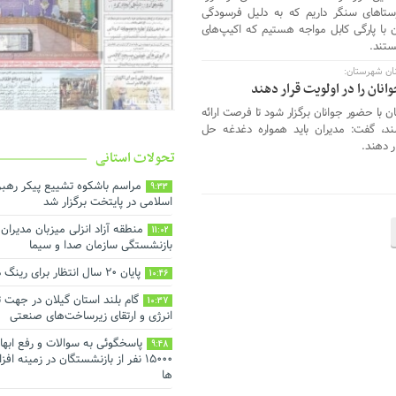
ستاهای سنگر داریم که به دلیل فرسودگی
با پارگی کابل مواجه هستیم که اکیپ‌های
ستند.
ان شهرستان:
ان را در اولویت قرار دهند
ن با حضور جوانان برگزار شود تا فرصت ارائه
شند، گفت: مدیران باید همواره دغدغه حل
ر دهند.
تحولات استانی
مراسم باشکوه تشییع پیکر رهبر
9:33
اسلامی در پایتخت برگزار شد
منطقه آزاد انزلی میزبان مدیرا
11:02
بازنشستگی سازمان صدا و سیما
پایان ۲۰ سال انتظار برای رینگ دور شهر رشت
10:46
گام بلند استان گیلان در جهت
10:37
انرژی و ارتقای زیرساخت‌های صنعتی
پاسخگوئی به سوالات و رفع ابها
9:48
۱۵۰۰۰ نفر از بازنشستگان در زمینه 
ها