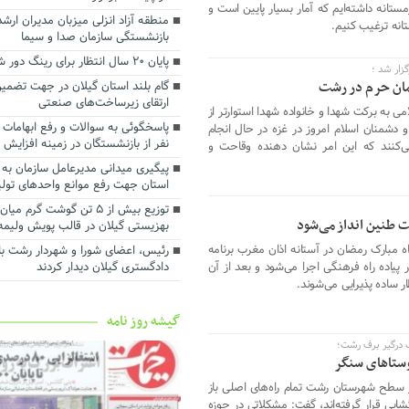
استانداری گیلان
نه داشته‌ایم که آمار بسیار پایین است و
منطقه آزاد انزلی میزبان مدیران ار
تانه ترغیب کنیم.
رضایت بازنشستگان و بهبود معیش
بازنشستگی سازمان صدا و سیما
آنها سرلوحه اهداف سازمانی است
پایان ۲۰ سال انتظار برای رینگ دور شهر رشت
توسعه شبکه ریلی بندر کاسپین برا
زار شد ؛
ظرفیت ترانزیتی در دستور کار قرار گ
زمان حرم در رشت
گام بلند استان گیلان در جهت تضمین
ارتقای زیرساخت‌های صنعتی
تفاهم‌نامه همکاری میان سازمان من
امی به برکت شهدا و خانواده شهدا استوارتر از
انزلی و شرکت ملی پست جمهوری اسل
شمنان اسلام امروز در غزه در حال انجام
امضا شد
نفر از بازنشستگان در زمینه افزایش
‌کنند که این امر نشان دهنده وقاحت و
پیگیری میدانی مدیرعامل سازمان به 
استان جهت رفع موانع واحدهای تول
توزیع بیش از ۵ تن گوشت گرم 
ت طنین انداز می‌شود
بهزیستی گیلان در قالب پویش ولیمه
ه مبارک رمضان در آستانه اذان مغرب برنامه
رئیس، اعضای شورا و شهردار رشت با
پیاده راه فرهنگی اجرا می‌شود و بعد از آن
دادگستری گیلان دیدار کردند ‌
ار ساده پذیرایی می‌شوند.
گیشه روز نامه
ف درگیر برف رشت؛
وستاهای سنگر
ر سطح شهرستان رشت تمام راه‌های اصلی باز
ایی قرار گرفته‌اند، گفت: مشکلاتی در حوزه