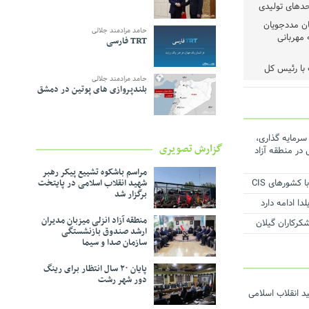
حدهای تولیدی
رم میان مددجویان
حامد مرادمند جلالی
 مهربانی
TRT فارسی
با رئیس‌ کل
حامد مرادمند جلالی
بلندپروازی های پوتین در دمشق
شد
حیط‌زیست
 عملیات اجرایی ۳۱ طرح سرمایه گذاری،
گزارش تصویری
ماعی در منطقه آزاد
ف و مدیریت
مراسم باشکوه تشییع پیکر رهبر
کشورهای CIS
شهید انقلاب اسلامی در پایتخت
برگزار شد
شی حمایت از
ا ادامه دارد
منطقه آزاد انزلی میزبان مدیران
ست
ارشد صندوق بازنشستگی
سازمان صدا و سیما
روژه برق اضطراری
پایان ۲۰ سال انتظار برای رینگ
دور شهر رشت
د انقلاب اسلامی
ر دستور کار