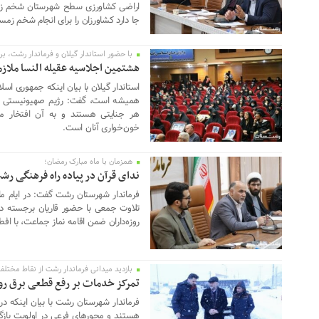
اراضی کشاورزی سطح شهرستان شخم زمستا
جا دارد کشاورزان را برای انجام شخم زمس
با حضور استاندار گیلان و فرماندار رشت، برگ
10 مارس 2024
هشتمین اجلاسیه عقیله النسا ملا
استاندار گیلان با بیان اینکه جمهوری اسل
همیشه است، گفت: رژیم صهیونیستی و د
هر جنایتی هستند و به آن افتخار می
خون‌خواری آنان است.
همزمان با ماه مبارک رمضان؛
09 مارس 2024
ندای قرآن در پیاده راه فرهنگی رش
فرماندار شهرستان رشت گفت: در ایام ما
تلاوت جمعی با حضور قاریان برجسته در 
روزه‌داران ضمن اقامه نماز جماعت، با افط
بازدید میدانی فرماندار رشت از نقاط مختل
27 فوریه 2024
تمرکز خدمات بر رفع قطعی برق ر
فرماندار شهرستان رشت با بیان اینکه د
هستند و محورهای فرعی در اولویت بازگش