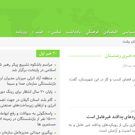
سیاسی
اقتصادی
فرهنگی
یادداشت
عکس
فیلم
روزنامه
تان رشت
20 خبر اول
مراسم باشکوه تشییع پیکر رهبر شه
پیربازار:
اسلامی در پایتخت برگزار شد
منطقه آزاد انزلی میزبان مدیران ا
کردن فضای کسب و کار در این شهرستان، گفت:
بازنشستگی سازمان صدا و سیما
پایان ۲۰ سال انتظار برای رینگ دور شهر رشت
گام بلند استان گیلان در جهت تض
انرژی و ارتقای زیرساخت‌های صنعتی
مل ؛
پاسخگوئی به سوالات و رفع ابهاما
ردهای پدافند غیرعامل است
۱۵۰۰۰ نفر از بازنشستگان در زمینه 
مستمری ها
ی یکی از رویکردهای پدافند غیر عامل و به
هت امنیت و آرامش است.
پیگیری میدانی مدیرعامل سازمان ب