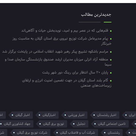
جدیدترین مطالب
قلم‌هایی که در عصر بیم و امید، نویدبخش حیات و آگاهی‌اند
پیام مدیرعامل شرکت توزیع نیروی برق استان گیلان به مناسبت روز
خبرنگار ‌
مراسم باشکوه تشییع پیکر رهبر شهید انقلاب اسلامی در پایتخت برگزار شد
منطقه آزاد انزلی میزبان مدیران ارشد صندوق بازنشستگی سازمان صدا و
سیما
پایان ۲۰ سال انتظار برای رینگ دور شهر رشت
گام بلند استان گیلان در جهت تضمین امنیت انرژی و ارتقای
زیرساخت‌های صنعتی
ایران
اخبار رشتستان
اخبار ورزشی
اخبارگیلان
اخبار گیلان
اخر
تامین اجتماعی گیلان
تجلیل
توزیع برق گیلان
جهاد کشاورزی گیلان
ت
رشتستان
شرکت آب و فاضلاب گیلان
شرکت توزیع برق گیلان
شرک