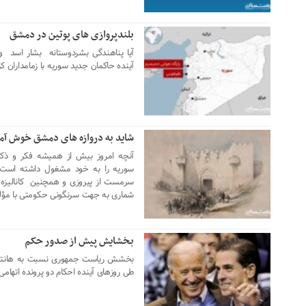
بلندپروازی های پوتین در دمشق
14 دسامبر 2024
آیا پناهندگی بشردوستانه بشار اسد و
آینده حاکمان جدید سوریه با زمامداران ک
شاید به دروازه های دمشق خوش آم
11 دسامبر 2024
آنچه امروز بیش از همیشه فکر و ذکر
سوریه را به خود مشغول داشته است ن
سرمست از پیروزی و همچنین کانالیزه
شماری به جهت سرنگونی حکومتی با مؤلفه
بخشایش پیش از صدور حکم
10 دسامبر 2024
بخشش ریاست جمهوری نسبت به هانتر با
طی روزهای آینده احکام دو پرونده اتهامی