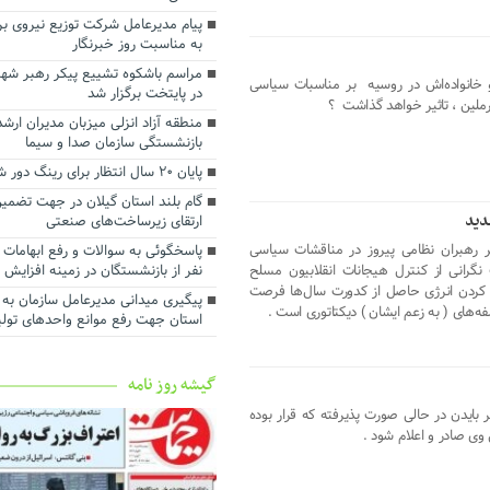
اجرای بیش از ۵۰ پروژه آبرسانی در گیلان
پیام مدیرعامل شرکت توزیع نیروی بر
ارزش روز ۴۰ میلیارد تومانی پ
به مناسبت روز خبرنگار ‌
در شرکت آب منطقه‌ای گیلان
مراسم باشکوه تشییع پیکر رهبر شهی
توسعه حمل‌ونقل، انرژی و صنعت د
 خانواده‌اش در روسیه بر مناسبات سیاسی
در پایتخت برگزار شد
استانداری گیلان
رملین ، تاثیر خواهد گذاشت ؟
منطقه آزاد انزلی میزبان مدیران ار
رضایت بازنشستگان و بهبود معیش
بازنشستگی سازمان صدا و سیما
آنها سرلوحه اهداف سازمانی است
پایان ۲۰ سال انتظار برای رینگ دور شهر رشت
گام بلند استان گیلان در جهت تضمین
دید
ارتقای زیرساخت‌های صنعتی
 رهبران نظامی پیروز در مناقشات سیاسی
گرانی از کنترل هیجانات انقلابیون مسلح
نفر از بازنشستگان در زمینه افزایش
 کردن انرژی حاصل از کدورت سال‌ها فرصت
پیگیری میدانی مدیرعامل سازمان به 
‌های ( به زعم ایشان ) دیکتاتوری است .
استان جهت رفع موانع واحدهای تول
گیشه روز نامه
یدن در حالی صورت پذیرفته که قرار بوده
 وی صادر و اعلام شود .