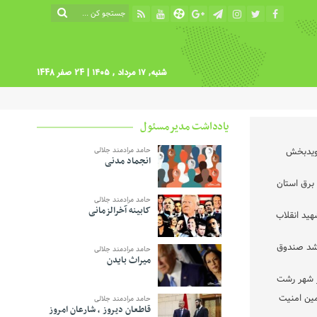
شنبه, ۱۷ مرداد , ۱۴۰۵
| 24 صفر 1448
یادداشت مدیرمسئول
نویدبخش
حامد مرادمند جلالی
انجماد مدنی
برق استان
حامد مرادمند جلالی
کابینه آخرالزمانی
ید انقلاب
رشد صندوق
حامد مرادمند جلالی
میراث بایدن
مین امنیت
حامد مرادمند جلالی
قاطعان دیروز ، شارعان امروز