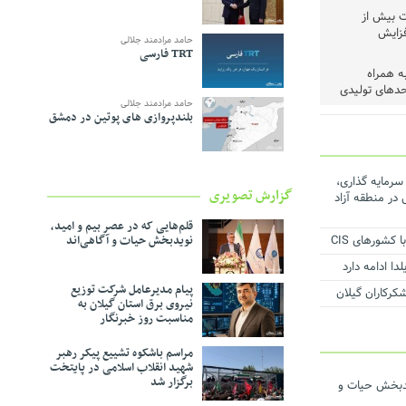
ت بیش از
افزایش
حامد مرادمند جلالی
TRT فارسی
ه همراه
حدهای تولیدی
حامد مرادمند جلالی
رم میان مددجویان
بلندپروازی های پوتین در دمشق
 مهربانی
با رئیس‌ کل
 عملیات اجرایی ۳۱ طرح سرمایه گذاری،
گزارش تصویری
ماعی در منطقه آزاد
قلم‌هایی که در عصر بیم و امید،
شد
کشورهای CIS
نویدبخش حیات و آگاهی‌اند
حیط‌زیست
ا ادامه دارد
پیام مدیرعامل شرکت توزیع
ف و مدیریت
نیروی برق استان گیلان به
مناسبت روز خبرنگار ‌
شی حمایت از
مراسم باشکوه تشییع پیکر رهبر
شهید انقلاب اسلامی در پایتخت
برگزار شد
ست
ویدبخش حیات و