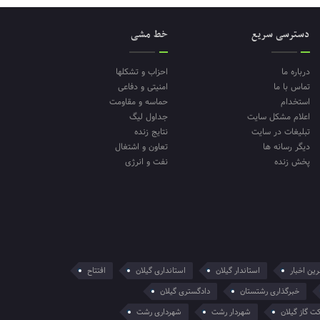
دسترسی سریع
خط مشی
درباره ما
احزاب و تشکلها
تماس با ما
امنیتی و دفاعی
استخدام
حماسه و مقاومت
اعلام مشکل سایت
جداول لیگ
تبلیغات در سایت
نتایج زنده
دیگر رسانه ها
تعاون و اشتغال
پخش زنده
نفت و انرژی
ین اخبار
استاندار گیلان
استانداری گیلان
افتتاح
خبرگذاری رشتستان
دادگستری گیلان
ت گاز گیلان
شهردار رشت
شهرداری رشت