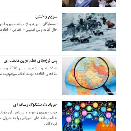
سریع و خشن
09 دسامبر 2024
همسایگان سوریه و از جمله عراق و اسر
حال آماده باش امنیتی - نظامی - اطلاعات
پس لرزه‌های نظم نوین منطقه‌ای
08 دسامبر 2024
هیئت تحری
شاخه ی القاعده بودند اعلام موجودیت نم
جریانات مشکوک رسانه ای
10 نوامبر 2024
حزب جمهوری خواه و در راس آن دونال
اعظم رسانه های آمریکایی را به جریان
کرده اند .