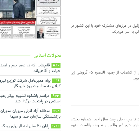
ائیل در مرزهای مشترک خود با این کشور در
ی به سر می‌برند.
تحولات استانی
قلم‌هایی که در عصر بیم و امید
11:40
حیات و آگاهی‌اند
رالشام در سال 2016 و پس از انشعاب از جبهه النصره که گروهی زیر
ود.
پیام مدیرعامل شرکت توزیع نیرو
11:19
گیلان به مناسبت روز خبرنگار ‌
مراسم باشکوه تشییع پیکر رهبر
9:33
اسلامی در پایتخت برگزار شد
منطقه آزاد انزلی میزبان مدیرا
11:02
بازنشستگی سازمان صدا و سیما
د ترامپ - طی چند سال اخیر همواره بخش
 سازی های غیر واقعی و تحریف واقعیت متهم
پایان ۲۰ سال انتظار برای رینگ دور شهر رشت
10:46