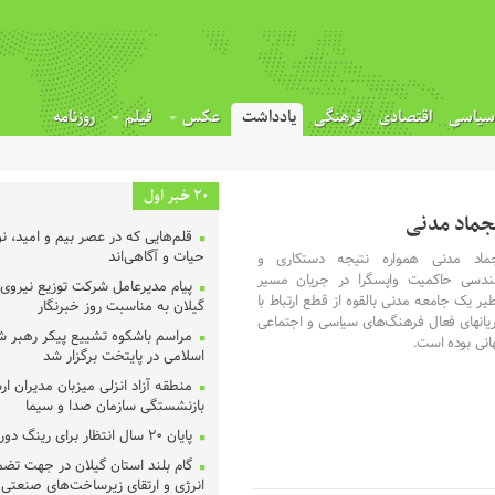
سیاسی
اقتصادی
فرهنگی
یادداشت
عکس
فیلم
روزنامه
20 خبر اول
جماد مدنی
قلم‌هایی که در عصر بیم و امید، 
حیات و آگاهی‌اند
جماد مدنی همواره نتیجه دستکاری و
ندسی حاکمیت واپسگرا در جریان مسیر
پیام مدیرعامل شرکت توزیع نیروی 
ر یک جامعه مدنی بالقوه از قطع ارتباط با
گیلان به مناسبت روز خبرنگار ‌
یانهای فعال فرهنگ‌های سیاسی و اجتماعی
مراسم باشکوه تشییع پیکر رهبر شه
انی بوده است.
اسلامی در پایتخت برگزار شد
منطقه آزاد انزلی میزبان مدیران ا
بازنشستگی سازمان صدا و سیما
پایان ۲۰ سال انتظار برای رینگ دور شهر رشت
گام بلند استان گیلان در جهت تض
انرژی و ارتقای زیرساخت‌های صنعتی