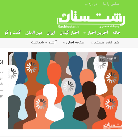
تماس با ما
درباره ما
خانه
آخرین اخبار
اخبار گیلان
ایران
بین الملل
گفت و گو
شما اینجا هستید »
صفحه اصلی »
آرشیو »
یادداشت
03 فوریه 2025
ان
ان
مه
خطی
شر
جه