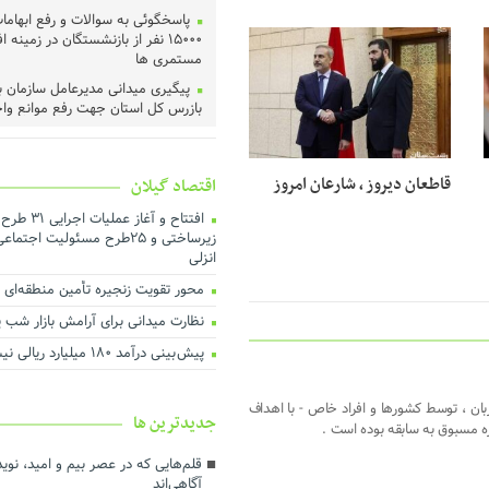
پاسخگوئی به سوالات و رفع ابهاما
۱۵۰۰۰ نفر از بازنشستگان در زمینه 
30 دسامبر 2024
مستمری ها
پیگیری میدانی مدیرعامل سازمان ب
بازرس کل استان جهت رفع موانع وا
توزیع بیش از ۵ تن گوشت گ
بهزیستی گیلان در قالب پویش ولیمه
حجاج
قاطعان دیروز ، شارعان امروز
اقتصاد گیلان
رئیس، اعضای شورا و شهردار رشت 
افتتاح و آغاز
دادگستری گیلان دیدار کردند ‌
زیرساختی و ۲۵طرح مسئولیت اجت
عملیات اجرای طرح هادی آغاز شد
انزلی
خرید تضمینی گندم در گیلان آغاز 
محور تقویت زنجیره تأمین منطقه‌ای با 
لزوم اجماع رسانه‌ای برای نجات م
نظارت میدانی برای آرامش بازار شب یلد
گیلان
پیش بینی درآمد ۱۸۰ میلیارد ریالی نیشکرکاران گیلان
هم‌افزایی برای ارتقای فرهنگ مصر
بهینه انرژی
بان ، توسط کشورها و افراد خاص - با اهداف
تأخیر در پرداخت تسهیلات، اثربخ
جديدترين ها
مسبوق به سابقه بوده است .
تولید را کاهش می‌دهد
درآمد پایدار کلید توسعه شهری ا
قلم‌هایی که در عصر بیم و امید، ن
آگاهی‌اند