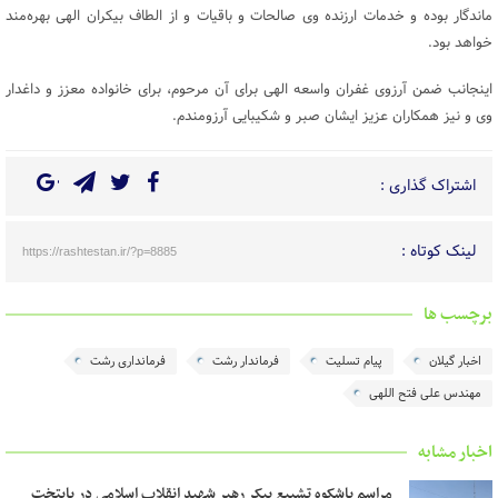
ماندگار بوده و خدمات ارزنده وی صالحات و باقیات و از الطاف بیکران الهی بهره‌مند
خواهد بود.
اینجانب ضمن آرزوی غفران واسعه الهی برای آن مرحوم، برای خانواده معزز و داغدار
وی و نیز همکاران عزیز ایشان صبر و شکیبایی آرزومندم.
اشتراک گذاری :
لینک کوتاه :
https://rashtestan.ir/?p=8885
برچسب ها
اخبار گیلان
پیام تسلیت
فرماندار رشت
فرمانداری رشت
مهندس علی فتح اللهی
اخبار مشابه
مراسم باشکوه تشییع پیکر رهبر شهید انقلاب اسلامی در پایتخت