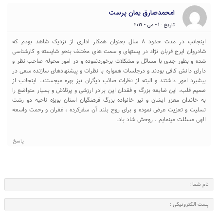
امحمدصارق یمان پرست
تاریخ : 1 - می - 2021
اینجانب در مدت حدود ۸ سال بعنوان همکار اداری از نزدیک شاهد بودم که
شادروان ایرج قربان نژاد در پستهای و سمت های مختلف بنحو شایسته و کارشناسی
شده و بطور جدی با مسائل و مشکلات برخوردنموده و در امور محوله صاحب نظر و
دارای دانش کافی بودند و درجلسات همواره با نظرات و پیشنهادهای سازنده سعی در
پیشبرد امور داشتند و البته از نظرات صائب دیگران نیز بهره میجستند. اینجانب از
صمیم قلب، این ضایعه بزرگ و فقدان این برادر ارزشی و پرتلاش و بسیار متواضع را
به خاندان معزز ایشان و نیز خانواده بزرگ فرهنگیان استان بویژه ناحیه دو رشت
تسلیت و تعزیت عرض نموده و برای روح بلند آن سفرکرده ، غفران و رحمت واسعه
الهی مسئلت مینمایم . روحش شاد باد.
پاسخ