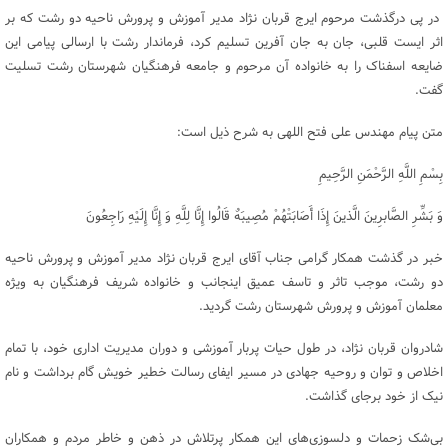
در پی درگذشت مرحوم ایرج قربان نژاد مدیر آموزش و پرورش ناحیه دو رشت که بر
اثر ایست قلبی، جان به جان آفرین تسلیم کرد، فرماندار رشت با ارسالی پیامی این
ضایعه اسفناک را به خانواده آن مرحوم و جامعه فرهنگیان شهرستان رشت تسلیت
گفت.
متن پیام مهندس علی فتح اللهی به شرح ذیل است:
بِسْمِ اللَّهِ الرَّحْمَنِ الرَّحِیمِ
وَ بَشِّرِ الصَّابرِینَ الَّذینَ إِذَا أَصَابَتْهُمْ مُصِیبَهٌ قَالُوا إِنَّا لِلَّهِ وَ إِنَّا إِلَیْهِ رَاجِعُونَ
خبر در گذشت همکار گرامی جناب آقای ایرج قربان نژاد مدیر آموزش و پرورش ناحیه
دو رشت، موجب تاثر و تاسف عمیق اینجانب و خانواده شریف فرهنگیان به‌ ویژه
معلمان آموزش و پرورش شهرستان رشت گردید.
شادروان قربان نژاد، در طول حیات پربار آموزشی و دوران مدیریت اداری خود، با تمام
اخلاص و توان و روحیه جهادی در مسیر ایفای رسالت خطیر خویش گام برداشت و نام
نیک از خود برجای گذاشت.
بی‌شک زحمات و دلسوزی‌های این همکار پرتلاش در ذهن و خاطر مردم و همکاران