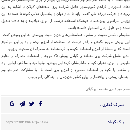
نقاط کشورمان فراهم کنیم.مدیر عامل شرکت برق منطقه‌ای گیلان با اشاره به این
رویداد و حرکت بزرگ ملی گفت: باید با تمام توان و پتانسیل تلاش کرده تا همه به این
پویش سراسری بپیوندند تا فرهنگ استفاده درست از انرژی نهادینه و به عادت تبدیل
شده و در طول زمان استمرار داشته ‌باشد.
سلیمانی ضمن دعوت از تمامی هم‌استانی‌های عزیز جهت پیوستن به این پویش گفت:
این پویش ترویج نگرش و رفتار درست در استفاده از انرژی بوده و یادآور این موضوع
است که بی‌محابا از انرژی استفاده نکرده و خردمندانه به مصرف آن مبادرت ورزیم.
مدیر عامل شرکت برق منطقه‌ای گیلان پویش ۲۵ درجه را استفاده متعارف از منابع
طبیعی و انرژی عنوان کرد و خاطرنشان کرد: این پویش، تبلورامید و ساختن ایرانی آباد
و مقتدر با تکیه بر استفاده صحیح از انرژی برق است تا با مشارکت هم بتوانیم
آینده‌ای روشن و پرافتخار را برای کشور عزیزمان و آیندگان رقم بزنیم.
منبع خبر : برق منطقه ای گیلان
اشتراک گذاری :
لینک کوتاه :
https://rashtestan.ir/?p=33314