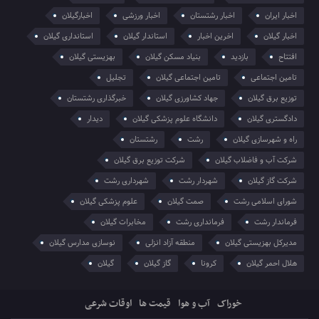
اخبار ایران
اخبار رشتستان
اخبار ورزشی
اخبارگیلان
اخبار گیلان
اخرین اخبار
استاندار گیلان
استانداری گیلان
افتتاح
بازدید
بنیاد مسکن گیلان
بهزیستی گیلان
تامین اجتماعی
تامین اجتماعی گیلان
تجلیل
توزیع برق گیلان
جهاد کشاورزی گیلان
خبرگذاری رشتستان
دادگستری گیلان
دانشگاه علوم پزشکی گیلان
دیدار
راه و شهرسازی گیلان
رشت
رشتستان
شرکت آب و فاضلاب گیلان
شرکت توزیع برق گیلان
شرکت گاز گیلان
شهردار رشت
شهرداری رشت
شورای اسلامی رشت
صمت گیلان
علوم پزشکی گیلان
فرماندار رشت
فرمانداری رشت
مخابرات گیلان
مدیرکل بهزیستی گیلان
منطقه آزاد انزلی
نوسازی مدارس گیلان
هلال احمر گیلان
کرونا
گاز گیلان
گیلان
خوراک
آب و هوا
قیمت ها
اوقات شرعی