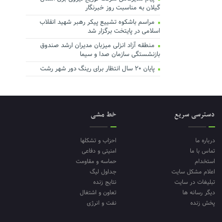
گیلان به مناسبت روز خبرنگار ‌
مراسم باشکوه تشییع پیکر رهبر شهید انقلاب
اسلامی در پایتخت برگزار شد
منطقه آزاد انزلی میزبان مدیران ارشد صندوق
بازنشستگی سازمان صدا و سیما
پایان ۲۰ سال انتظار برای رینگ دور شهر رشت
دسترسی سریع
خط مشی
درباره ما
احزاب و تشکلها
تماس با ما
امنیتی و دفاعی
استخدام
حماسه و مقاومت
اعلام مشکل سایت
جداول لیگ
تبلیغات در سایت
نتایج زنده
دیگر رسانه ها
تعاون و اشتغال
پخش زنده
نفت و انرژی