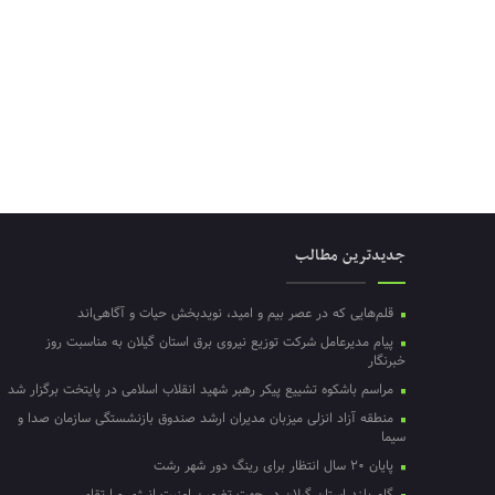
جدیدترین مطالب
قلم‌هایی که در عصر بیم و امید، نویدبخش حیات و آگاهی‌اند
پیام مدیرعامل شرکت توزیع نیروی برق استان گیلان به مناسبت روز
خبرنگار ‌
مراسم باشکوه تشییع پیکر رهبر شهید انقلاب اسلامی در پایتخت برگزار شد
منطقه آزاد انزلی میزبان مدیران ارشد صندوق بازنشستگی سازمان صدا و
سیما
پایان ۲۰ سال انتظار برای رینگ دور شهر رشت
گام بلند استان گیلان در جهت تضمین امنیت انرژی و ارتقای