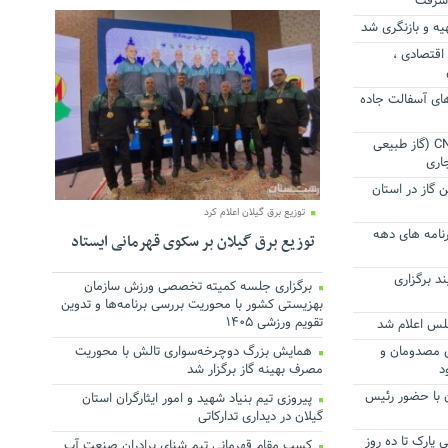
اقتصادی ،
 های آسفالت جاده
افزایش بالغ بر ۱۲ درصدی مصرف CNG (گاز طبیعی
اری
 گاز در استان
توزیع برق گیلان اعلام کرد
رنامه های دهه
توزیع برق گیلان بر سکوی قهرمانی ایستاد
د برگزاری
برگزاری جلسه کمیته تخصصی ورزش سازمان
بهزیستی کشور با محوریت بررسی برنامه‌ها و تدوین
تقویم ورزشی ۱۴۰۵
جلس اعلام شد
ی مصدومان و
همایش بزرگ دوچرخه‌سواری تالش با محوریت
د
مصرف بهینه گاز برگزار شد
 با حضور رئیس
پیروزی تیم بنیاد شهید و امور ایثارگران استان
گیلان در دیداری تدارکاتی
پارک تا ده روز
کسب مقام قهرمانی تیم شنای برادران صنعت آب