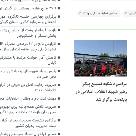
بسته شدن پرونده سارق با ۲۶ فقره سرقت
۳۶۹ طرح هادی روستایی در گیلان تهیه و بازنگری شد
یلان
حضور نماینده عالی دولت
برگزاری چهارمین جلسه کارگروه امور 
اشتغال و سرمایه گذاری استان گیلان
بازدید فرماندار رشت از اجرای پروژه
بخش سنگر و خشکبیجار
فشرده) طی چهار ماهه ابتدای سال ج
کاهش آمار حوادث مرتبط با مشترکین
گیلان
رئیس بنیاد شهرستان رضوانشهر از ب
فجر خبر داد
مراسم باشکوه تشییع پیکر
ضرورت رعایت اصل بی طرفی در فرآین
انتخابات ۱۴۰۰
رهبر شهید انقلاب اسلامی در
مهلت ثبت نام داوطلبان انتخابات م
پایتخت برگزار شد
ضرورت تلاش همه‌جانبه برای بهبود
مجروحان بازمانده حادثه حریق لنگرو
برگزاری نشست مدیریت بحران گیلان
ستاد مدیریت بحران کشور
صدور فراخوان اسناد سیستم روشنایی 