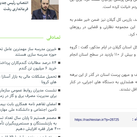
انتصاب رئیس جدی
مردم خیانت کرده است.
فرمانداری رشت
د، بازرس کل گیلان نیز ضمن خیر مقدم به
 این مجموعه نظارتی و قضایی در روزهای
کرد.
تصادفی
 استان گیلان در ایام مذکور، گفت : گروه
خیرین مدرسه ساز مهمترین عامل تحق
های شش گانه بازرسی کل استان با کمک دستگاه های اجرایی در میدان بوده و بیش از ۱۱۰ بازدید در سطح استان انجام
حوزه مدرسه سازی هستند
۸۴ درصد مطالبات گندم‌کاران‌ پرد
خرید ۶ میلیون تن گندم
 و میهن پرست استان در گذر از این برهه
تحمیل مشکلات مالی به بازار آستارا 
فزود : همکاران ما در بازرسی کل استان ضمن ارسال بیش از ۵۰ نامه هشداری به دستگاه های اجرایی، در کنار
های کرونا
افل نشدند.
نشست مدیران روابط عمومی سازمان
برای مدیریت مصرف برق و گاز در زم
امضای تفاهم نامه همکاری بابت بیمه
تامین اجتماعی و دانشکده ملی مهار
مصمم هستیم تا پایان سال تعداد تس
 :
https://rashtestan.ir/?p=28725
به بازنشستگان و مستمری‌بگیران تأمی
۴۰۰ هزار فقره افزایش دهیم