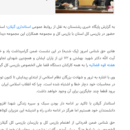
به گزارش پایگاه خبری رشتستان به نقل از روابط عمومی
استانداری گیلان
؛ است
حضور در بازرسی کل استان با بازرس کل و مجموعه همکاران این مجموعه دیدار
هادی حق شناس امروز (یک شنبه) در این نشست ضمن گرامیداشت یاد و خا
آیت الله دکتر شهید بهشتی و ۷۲ تن از یاران ایشان و همچنین شهدای تجاوز رژیم گرگ صفت و پوشالی صهیونیستی،
هفته قوه قضائیه
را به همه کارکنان دستگاه قضا علی الخصوص بازرسی کل گی
وی با اشاره به ترور و شهادت بزرگان نظام اسلامی از ابتدای پیدایش تا کنون
در محاسبات خود دچار خطا و اشتباه شده است، چرا که انقلاب اسلامی ایران م
برود قطعا چند جایگزین برای آن وجود خواهد داشت.
استاندار گیلان با تاکید بر ادامه دار بودن سبک و سیره زندگی شهدا افز
دانشمندان خود هستیم اما هرگز در ادامه دادن راه و اندیشه این عزیزان کوتا
حق شناس ضمن قدردانی از اهتمام بازرس کل و بازرسان بازرسی کل گیل
الخصوص در شرایط جنگی پیش آمده ، گفت : دشمن در محاسبات خود از حس و