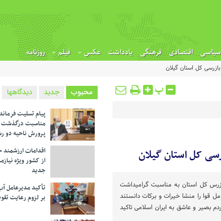
سیاسی
اقتصادی
فرهنگی
یادداشت
عکس
فیلم
روزنامه
بازرسی کل استان گیلان
پ
محبوب
جدید
دیدگاهها
پیام تسلیت فرماند
مناسبت درگذشت م
پرورش ناحیه دو ر
اقدامات ارزشمند خ
رسی کل استان گیلان
از کشور ویژه نیازم
جدید
بازرس کل استان به مناسبت گرامیداشت
تأکید مدیرعامل آب
ل قوا را منشا خیرات و برکات دانستند
بر لزوم رعایت تقوی
دم بصیر و عاشق به ایران اسلامی تاکید