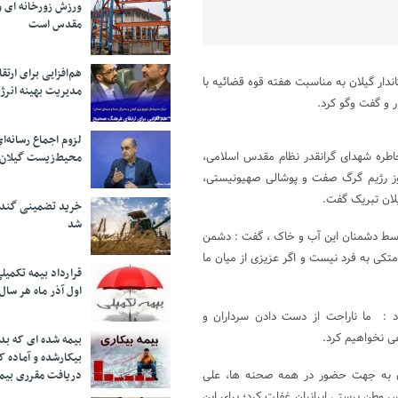
ورزش زورخانه ای و 
مقدس است
هم‌افزایی برای ار
اندار گیلان به مناسبت هفته قوه قضائیه با
مدیریت بهینه انرژ
 و گفت وگو کرد.
لزوم اجماع رسانه‌ا
طره شهدای گرانقدر نظام مقدس اسلامی،
محیط‌زیست گیلان
لان تبریک گفت.
خرید تضمینی گندم 
شد
 توسط دشمنان این آب و خاک ، گفت : دشمن
تکی به فرد نیست و اگر عزیزی از میان ما
قرارداد بیمه تکمیل
اول آذر ماه هر سال
ود : ما ناراحت از دست دادن سرداران و
هی نخواهیم کرد.
بیمه شده ای که بدو
بیکارشده و آماده 
ان به جهت حضور در همه صحنه ها، علی
دریافت مقرری بیم
طن پرستی ایرانیان غفلت کرد؛ برای این