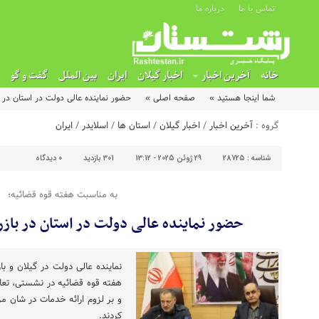
تماس با ما
درباره ما
خانه
آخرین اخبار
اخبار گیلان
ایران
بین الملل
گفت و گو
شما اینجا هستید »
صفحه اصلی »
حضور نماینده عالی دولت در استان در 
گروه :
آخرین اخبار
/
اخبار گیلان
/
استان ها
/
اسلایدر
/
ایران
شناسه :
28725
29 ژوئن 2025 - 13:12
301 بازدید
0
دیدگاه
به مناسبت هفته قوه قضائیه؛
حضور نماینده عالی دولت در استان در باز
نماینده عالی دولت در گیلان و 
هفته قوه قضائیه در نشستی، تعام
و بر لزوم ارائه خدمات در شان مر
کردند.