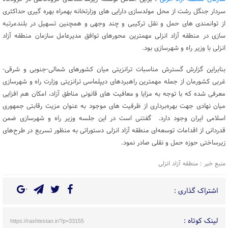
سردار جنگل رشت از محل مولدسازی دارایی های وزارتخانه بهمراه بهره گیری حداکثری
از توانمندی های حمل و نقل ترکیبی و چند وجهی و همچنین تسهیل در بلندمرتبه
سازی در منطقه آزاد انزلی مهمترین محورهای توافق مدیرعامل سازمان منطقه آزاد
انزلی با وزیر راه و شهرسازی بود.
بنابراین گزارش گسترش مناسبات ترانزیتی میان کشورهای شمالی-جنوبی و شرقی-
غربی کشورمان از جمله مهمترین راهبردهای دیپلماسی ترانزیتی وزارت راه و شهرسازی
معرفی شده که با توجه به مزایا و معافیت های قانونی مناطق آزاد، امکان هم افزایی
میان نهادی جهت بهره‌برداری از ظرفیت های موجود به عنوان مزیت رقابتی جمهوری
اسلامی ایران وجود دارد. گفتنی است در این جلسه وزیر راه و شهرسازی ضمن
قدردانی از اقدامات توسعه‌ای منطقه آزاد انزلی دستوراتی به منظور تسریع در طرح‌های
زیرساختی حوزه حمل و نقلی صادر نمود.
منبع خبر : منطقه آزاد انزلی
اشتراک گذاری :
لینک کوتاه :
https://rashtestan.ir/?p=33155