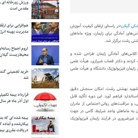
ورزش زورخانه ای و 
مقدس است
هم‌افزایی برای ار
شکی گیلان
؛در راستای ارتقای کیفیت آموزش
مدیریت بهینه انرژ
‌های آمادگی برای زایمان، ویژه ماماهای
شتی رشت برگزار شد.
لزوم اجماع رسانه‌ا
برگزاری کلاس‌های آمادگی زایمان طراحی شده و
محیط‌زیست گیلان
ت کردند و دکتر قصاب شیرازی، هیأت علمی
زایمان فیزیولوژیک دانشگاه و هیأت علمی
خرید تضمینی گندم 
شد
ایی شهید بهشتی رشت، امکان سنجش دقیق
قرارداد بیمه تکمیل
اندارد فراهم آورد. این دوره تأکید قابل
اول آذر ماه هر سال
و مراقبت‌های روانی-اجتماعی از مادران
ان به ماماهای واجد شرایط، گامی در جهت
بیمه شده ای که بدو
رضروری در فرآیند زایمان فیزیولوژیک
بیکارشده و آماده 
دریافت مقرری بیم