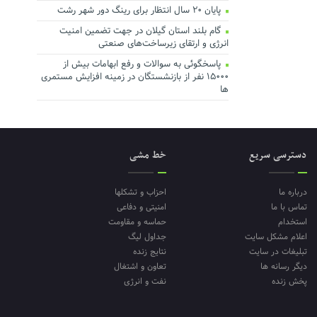
پایان ۲۰ سال انتظار برای رینگ دور شهر رشت
گام بلند استان گیلان در جهت تضمین امنیت
انرژی و ارتقای زیرساخت‌های صنعتی
پاسخگوئی به سوالات و رفع ابهامات بیش از
۱۵۰۰۰ نفر از بازنشستگان در زمینه افزایش مستمری
ها
دسترسی سریع
خط مشی
درباره ما
احزاب و تشکلها
تماس با ما
امنیتی و دفاعی
استخدام
حماسه و مقاومت
اعلام مشکل سایت
جداول لیگ
تبلیغات در سایت
نتایج زنده
دیگر رسانه ها
تعاون و اشتغال
پخش زنده
نفت و انرژی