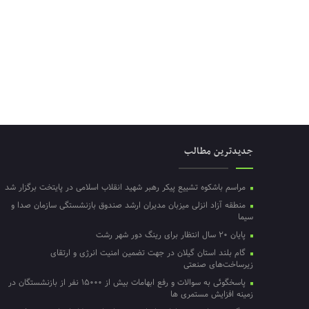
جدیدترین مطالب
مراسم باشکوه تشییع پیکر رهبر شهید انقلاب اسلامی در پایتخت برگزار شد
منطقه آزاد انزلی میزبان مدیران ارشد صندوق بازنشستگی سازمان صدا و
سیما
پایان ۲۰ سال انتظار برای رینگ دور شهر رشت
گام بلند استان گیلان در جهت تضمین امنیت انرژی و ارتقای
زیرساخت‌های صنعتی
پاسخگوئی به سوالات و رفع ابهامات بیش از ۱۵۰۰۰ نفر از بازنشستگان در
زمینه افزایش مستمری ها