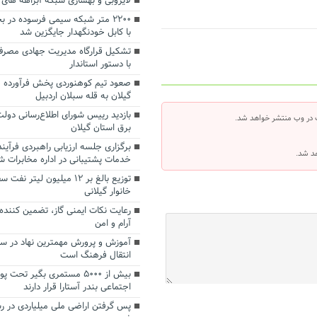
لایروبی و بهسازی شبکه آبراهه های
۲۲۰۰ متر شبکه سیمی فرسوده در
با کابل خودنگهدار جایگزین شد
تشکیل قرارگاه مدیریت جهادی مصرف 
با دستور استاندار
صعود تیم کوهنوردی پخش فرآورده 
گیلان به قله سبلان اردبیل
بازدید رییس شورای اطلاع‌رسانی دول
 در وب منتشر خواهد شد.
برق استان گیلان
برگزاری جلسه ارزیابی راهبردی فرآین
هد شد.
خدمات پشتیبانی در اداره مخابرات 
خانوار گیلانی
رعایت نکات ایمنی گاز، تضمین کننده 
آرام و امن
آموزش و پرورش مهمترین نهاد در س
انتقال فرهنگ است
بیش از ۵۰۰۰ مستمری بگیر تح
اجتماعی بندر آستارا قرار دارند
پس گرفتن اراضی ملی میلیاردی در 