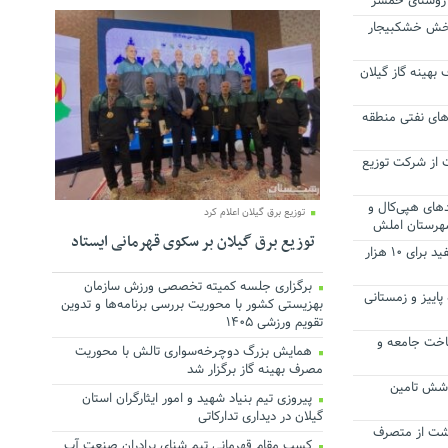
 روستای خمسر
 بخش خشکبیجار
بهینه گاز گیلان
های نفتی منطقه
ت از شرکت توزیع
دهای هپی‌کال و
توزیع برق گیلان اعلام کرد
شهرستان املش
توزیع برق گیلان بر سکوی قهرمانی ایستاد
توزیع بالغ بر ۱۲ میلیون لیتر نفت سفید برای ۱۰ هزار
برگزاری جلسه کمیته تخصصی ورزش سازمان
پاییز و زمستانی
بهزیستی کشور با محوریت بررسی برنامه‌ها و تدوین
تقویم ورزشی ۱۴۰۵
اخت جامعه و
همایش بزرگ دوچرخه‌سواری تالش با محوریت
مصرف بهینه گاز برگزار شد
ت پوشش تامین
پیروزی تیم بنیاد شهید و امور ایثارگران استان
گیلان در دیداری تدارکاتی
رشت از متصرف
کسب مقام قهرمانی تیم شنای برادران صنعت آب