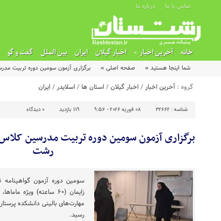
تماس با ما
درباره ما
خانه
آخرین اخبار
اخبار گیلان
ایران
بین الملل
گفت و گو
شما اینجا هستید »
صفحه اصلی »
برگزاری آزمون سومین دوره تربیت مدرس
گروه :
آخرین اخبار
/
اخبار گیلان
/
استان ها
/
اسلایدر
/
ایران
شناسه :
32662
08 فوریه 2026 - 9:56
119 بازدید
0
دیدگاه
برگزاری آزمون سومین دوره تربیت مدرسین کلاس‌ه
رشت
سومین دوره آزمون گواهینامه ت
زایمان (۶۰ ساعته) ویژه 
مهارت‌های بالینی دانشکده پرستا
رسید.