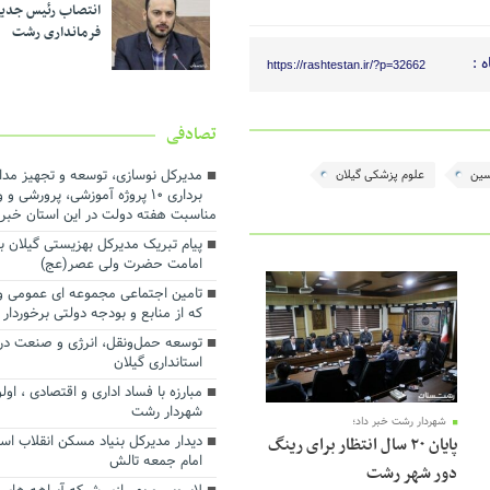
انتصاب رئیس جدی
فرمانداری رشت
 :
https://rashtestan.ir/?p=32662
تصادفی
مدیرکل نوسازی، توسعه و تجهیز مدار
سین
علوم پزشکی گیلان
برداری ۱۰ پروژه آموزشی، پرورشی 
مناسبت هفته دولت در این استان خبر 
پیام تبریک مدیرکل بهزیستی گیلان ب
امامت حضرت ولی عصر(عج)
تامین اجتماعی مجموعه ای عمومی و
که از منابع و بودجه دولتی برخوردار 
توسعه حمل‌ونقل، انرژی و صنعت در 
استانداری گیلان
مبارزه با فساد اداری و اقتصادی ، او
شهردار رشت
شهردار رشت خبر داد؛
دیدار مدیرکل بنیاد مسکن انقلاب اسل
پایان ۲۰ سال انتظار برای رینگ
امام جمعه تالش
دور شهر رشت