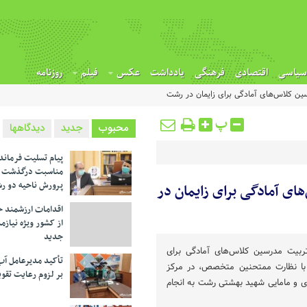
سیاسی
اقتصادی
فرهنگی
یادداشت
عکس
فیلم
روزنامه
ین کلاس‌های آمادگی برای زایمان در رشت
پ
محبوب
جدید
دیدگاهها
پیام تسلیت فرماند
مناسبت درگذشت م
پرورش ناحیه دو ر
ای آمادگی برای زایمان در
اقدامات ارزشمند خ
از کشور ویژه نیازم
جدید
ربیت مدرسین کلاس‌های آمادگی برای
تأکید مدیرعامل آب
ماماها، با نظارت ممتحنین متخصص، در مرکز
بر لزوم رعایت تقوی
ری و مامایی شهید بهشتی رشت به انجام