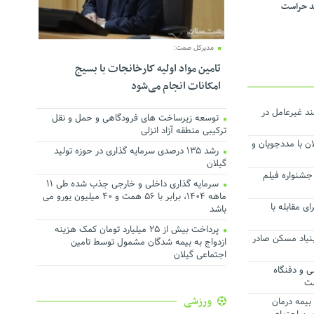
د حراست
مدیرکل صمت:
تامین مواد اولیه کارخانجات با بسیج
امکانات انجام می‌شود
د غیرعامل در
توسعه زیرساخت های فرودگاهی و حمل و نقل
ترکیبی منطقه آزاد انزلی
ن با مددجویان و
رشد ۱۳۵ درصدی سرمایه گذاری در حوزه تولید
گیلان
جشنواره فیلم
سرمایه گذاری داخلی و خارجی جذب شده طی ۱۱
ماهه ۱۴۰۴، برابر با ۵۶ همت و ۴۰ میلیون یورو می
ی مقابله با
باشد
پرداخت بیش از ۲۵ میلیارد تومان کمک هزینه
سط بنیاد مسکن صادر
ازدواج به بیمه شدگان مشمول توسط تامین
اجتماعی گیلان
ی و دفنگاه
شت
ورزشی
از حق بیمه درمان