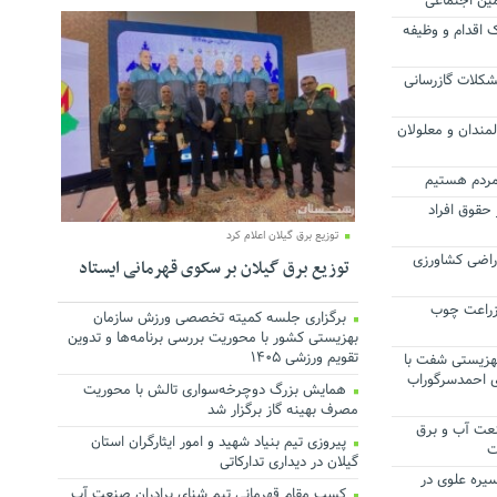
مین اجتماعی
ک اقدام و وظیفه
شکلات گازرسانی
المندان و معلولان
ردم هستیم
 حقوق افراد
توزیع برق گیلان اعلام کرد
اراضی کشاورزی
توزیع برق گیلان بر سکوی قهرمانی ایستاد
زراعت چوب
برگزاری جلسه کمیته تخصصی ورزش سازمان
بهزیستی کشور با محوریت بررسی برنامه‌ها و تدوین
تقویم ورزشی ۱۴۰۵
 بهزیستی شفت با
ی احمدسرگوراب
همایش بزرگ دوچرخه‌سواری تالش با محوریت
مصرف بهینه گاز برگزار شد
عت آب و برق
پیروزی تیم بنیاد شهید و امور ایثارگران استان
ت
گیلان در دیداری تدارکاتی
سیره علوی در
کسب مقام قهرمانی تیم شنای برادران صنعت آب