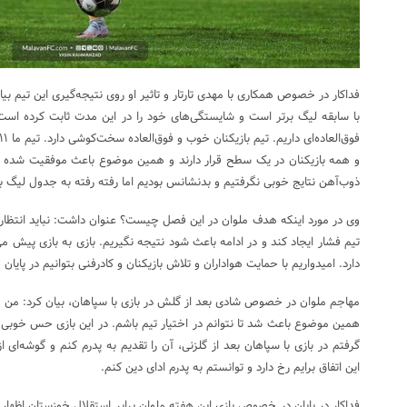
فداکار در خصوص همکاری با مهدی تارتار و تاثیر او روی نتیجه‌گیری این تیم بیان
با سابقه لیگ برتر است و شایستگی‌های خود را در این مدت ثابت کرده اس
و همه بازیکنان در یک سطح قرار دارند و همین موضوع باعث موفقیت شده است
ذوب‌آهن نتایج خوبی نگرفتیم و بدنشانس بودیم اما رفته رفته به جدول لیگ ب
وی در مورد اینکه هدف ملوان در این فصل چیست؟ عنوان داشت: نباید انتظارات 
تیم فشار ایجاد کند و در ادامه باعث شود نتیجه نگیریم. بازی به بازی پیش می
دارد. امیدواریم با حمایت هواداران و تلاش بازیکنان و کادرفنی بتوانیم در پایا
مهاجم ملوان در خصوص شادی بعد از گلش در بازی با سپاهان، بیان کرد: من مد
همین موضوع باعث شد تا نتوانم در اختیار تیم باشم. در این بازی حس خوبی
گرفتم در بازی با سپاهان بعد از گلزنی، آن را تقدیم به پدرم کنم و گوشه‌ای
این اتفاق برایم رخ دارد و توانستم به پدرم ادای دین کنم.
فداکار در پایان در خصوص بازی این هفته ملوان برابر استقلال خوزستان اظهار د