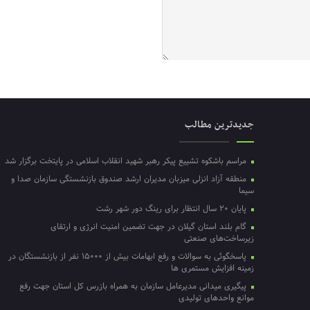
جدیدترین مطالب
مراسم باشکوه تشییع پیکر رهبر شهید انقلاب اسلامی در پایتخت برگزار شد
منطقه آزاد انزلی میزبان مدیران ارشد صندوق بازنشستگی سازمان صدا و
سیما
پایان ۲۰ سال انتظار برای رینگ دور شهر رشت
گام بلند استان گیلان در جهت تضمین امنیت انرژی و ارتقای
زیرساخت‌های صنعتی
پاسخگوئی به سوالات و رفع ابهامات بیش از ۱۵۰۰۰ نفر از بازنشستگان در
زمینه افزایش مستمری ها
پیگیری میدانی مدیرعامل سازمان به همراه بازرس کل استان جهت رفع
موانع واحدهای تولیدی