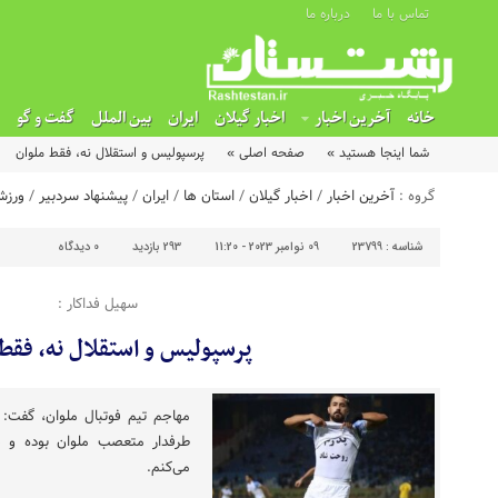
تماس با ما
درباره ما
خانه
آخرین اخبار
اخبار گیلان
ایران
بین الملل
گفت و گو
شما اینجا هستید »
صفحه اصلی »
پرسپولیس و استقلال نه، فقط ملوان
گروه :
آخرین اخبار
/
اخبار گیلان
/
استان ها
/
ایران
/
پیشنهاد سردبیر
/
ورزش
شناسه :
23799
09 نوامبر 2023 - 11:20
293 بازدید
0
دیدگاه
سهیل فداکار :
پرسپولیس و استقلال نه، فقط 
مهاجم تیم فوتبال ملوان، گفت: 
طرفدار متعصب ملوان بوده و 
می‌کنم.