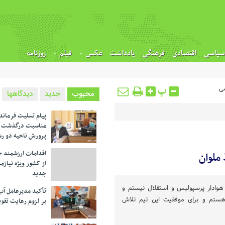
سیاسی
اقتصادی
فرهنگی
یادداشت
عکس
فیلم
روزنامه
ی
پ
محبوب
جدید
دیدگاهها
پیام تسلیت فرماند
مناسبت درگذشت م
پرورش ناحیه دو ر
اقدامات ارزشمند خ
ملوان
از کشور ویژه نیازم
جدید
هوادار پرسپولیس و استقلال نیستم و
تأکید مدیرعامل آب
هستم و برای موفقیت این تیم تلاش
بر لزوم رعایت تقوی