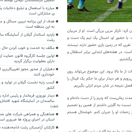
تکمیلی بازنشستگان گیلانی توسط تا
مبارزه با استعمال و تبلیغ دخانیات ی
ی مشارکتی است
هدف از این برنامه تبیین مسائل و م
به این منطقه است
 کرد: تارتار مربی بزرگی است. او از مربیان
بازدید استاندار گیلان از آسایشگاه س
ت. با حضور او، امسال یک تیم یک دست و
رشت
فوق‌العاده‌ای داریم. تیم بازیکنان خوب و فوق‌العاده سخت‌کوشی دارد. تیم ما ۱۱ نفری که در زمین بازی حضور دارند نیستند
مکلف به خدمت و خوب کردن حال م
. در هفته‌های ابتدایی برابر استقلال و
اولین جلسه کارگروه قانون حمایت از
رگشتیم.
دارای معلولیت برگزار گردید
دهیاران از صدور مجوز تغییرکاربری 
از ما بالا برود. این موضوع می‌تواند روی
خودداری کنند
‌رویم و هر دیدار برای ما حکم یک فینال را
کسب رتبه نخست گیلان در تولید و 
ن فصل نتیجه در شان مردم انزلی بگیریم.
کشور
دیدار نوروزی فرماندار و رئیس اداره
ت زمانی‌ست که پدرم را از دست داده‌ام و
سالمندان در آسایشگاه شهید افتخار
 نسبت به گلزنی داشتم از همین رو تصمیم
شفت
 از زحمات او را جبران کنم. خوشحال هستم
هماهنگی و همراهی شرکت های صن
استان در اجرای پروژه ها ضروری اس
کارکنان آرامستان رشت ادامه‌دهنده 
اشت: ما به جایگاه این تیم نگاه نمی‌کنیم.