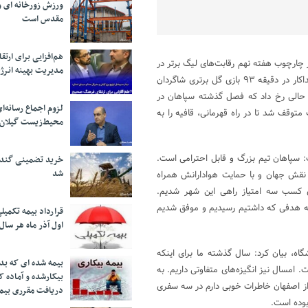
ورزش زورخانه ای و 
مقدس است
هم‌افزایی برای ار
در چارچوب هفته نهم رقابت‌های لیگ برتر در
مدیریت بهینه انرژ
شرایطی موفق شد سپاهان را با نتیجه ۳ بر ۲ شکست دهد که که سهیل فداکار در دقیقه ۹۳ بازی گل برتری شاگردان
در حالی رخ داد که فصل گذشته سپاهان در
لزوم اجماع رسانه‌ا
متوقف شد تا در راه قهرمانی، قافیه را به
محیط‌زیست گیلان
 سپاهان تیم بزرگ و قابل احترامی است.
خرید تضمینی گندم 
شد
 نقش جهان و با حمایت هوادارانش همراه
ای کسب سه امتیاز راهی این شهر شدیم.
 به هدفی که داشتیم رسیدیم و موفق شدیم
قرارداد بیمه تکمیل
اول آذر ماه هر سال
ه، بیان کرد: سال گذشته ما برای اینکه
بیمه شده ای که بدو
امسال نیز انگیزه‌های متفاوتی داریم. به
بیکارشده و آماده 
از اصفهان خاطرات خوبی دارم در سه سفری
دریافت مقرری بیم