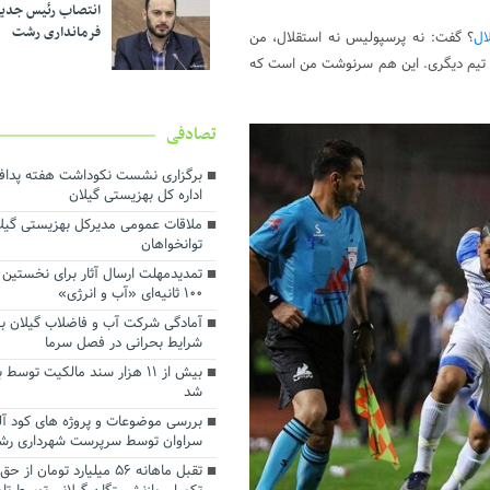
انتصاب رئیس جدی
فرمانداری رشت
ال
؟ گفت: نه پرسپولیس نه استقلال، من
ه تیم دیگری. این هم سرنوشت من است که
تصادفی
برگزاری نشست نکوداشت هفته پدافن
اداره کل بهزیستی گیلان
ملاقات عمومی مدیرکل بهزیستی گیلا
توانخواهان
تمدیدمهلت ارسال آثار برای نخستین 
۱۰۰ ثانیه‌ای «آب و انرژی»
آمادگی شرکت آب و فاضلاب گیلان برا
شرایط بحرانی در فصل سرما
بیش از ۱۱ هزار سند مالکیت تو
شد
بررسی موضوعات و پروژه های کود آل
سراوان توسط سرپرست شهرداری ر
تقبل ماهانه ۵۶ میلیارد تومان 