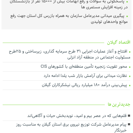
پاسخگوئی به سوالات و رفع ابهامات بیش از ۱۵۰۰۰ نفر از بازنشستگان
در زمینه افزایش مستمری ها
پیگیری میدانی مدیرعامل سازمان به همراه بازرس کل استان جهت رفع
موانع واحدهای تولیدی
توزیع بیش از ۵ تن گوشت گرم میان مددجویان بهزیستی گیلان در
قالب پویش ولیمه مهربانی حجاج
اقتصاد گیلان
رئیس، اعضای شورا و شهردار رشت با رئیس‌ کل دادگستری گیلان دیدار
کردند ‌
افتتاح و آغاز عملیات اجرایی ۳۱ طرح سرمایه گذاری، زیرساختی و ۲۵طرح
مسئولیت اجتماعی در منطقه آزاد انزلی
عملیات اجرای طرح هادی آغاز شد
محور تقویت زنجیره تأمین منطقه‌ای با کشورهای CIS
خرید تضمینی گندم در گیلان آغاز شد
نظارت میدانی برای آرامش بازار شب یلدا ادامه دارد
لزوم اجماع رسانه‌ای برای نجات محیط‌زیست گیلان
پیش بینی درآمد ۱۸۰ میلیارد ریالی نیشکرکاران گیلان
هم‌افزایی برای ارتقای فرهنگ مصرف و مدیریت بهینه انرژی
تأخیر در پرداخت تسهیلات، اثربخشی حمایت از تولید را کاهش می‌دهد
درآمد پایدار کلید توسعه شهری است
جديدترين ها
اجرای بیش از ۵۰ پروژه آبرسانی در گیلان
قلم‌هایی که در عصر بیم و امید، نویدبخش حیات و آگاهی‌اند
ارزش روز ۴۰ میلیارد تومانی پروژه برق اضطراری در شرکت آب منطقه‌ای
پیام مدیرعامل شرکت توزیع نیروی برق استان گیلان به مناسبت روز
گیلان
خبرنگار ‌