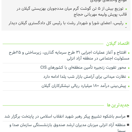
موانع واحدهای تولیدی
توزیع بیش از ۵ تن گوشت گرم میان مددجویان بهزیستی گیلان در
قالب پویش ولیمه مهربانی حجاج
رئیس، اعضای شورا و شهردار رشت با رئیس‌ کل دادگستری گیلان دیدار
کردند ‌
عملیات اجرای طرح هادی آغاز شد
اقتصاد گیلان
خرید تضمینی گندم در گیلان آغاز شد
افتتاح و آغاز عملیات اجرایی ۳۱ طرح سرمایه گذاری، زیرساختی و ۲۵طرح
لزوم اجماع رسانه‌ای برای نجات محیط‌زیست گیلان
مسئولیت اجتماعی در منطقه آزاد انزلی
هم‌افزایی برای ارتقای فرهنگ مصرف و مدیریت بهینه انرژی
محور تقویت زنجیره تأمین منطقه‌ای با کشورهای CIS
تأخیر در پرداخت تسهیلات، اثربخشی حمایت از تولید را کاهش می‌دهد
نظارت میدانی برای آرامش بازار شب یلدا ادامه دارد
درآمد پایدار کلید توسعه شهری است
پیش بینی درآمد ۱۸۰ میلیارد ریالی نیشکرکاران گیلان
اجرای بیش از ۵۰ پروژه آبرسانی در گیلان
ارزش روز ۴۰ میلیارد تومانی پروژه برق اضطراری در شرکت آب منطقه‌ای
گیلان
جديدترين ها
توسعه حمل‌ونقل، انرژی و صنعت در دستور کار استانداری گیلان
مراسم باشکوه تشییع پیکر رهبر شهید انقلاب اسلامی در پایتخت برگزار شد
رضایت بازنشستگان و بهبود معیشت و تکریم آنها سرلوحه اهداف
منطقه آزاد انزلی میزبان مدیران ارشد صندوق بازنشستگی سازمان صدا و
سازمانی است
سیما