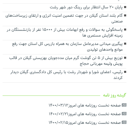
توسعه شبکه ریلی بندر کاسپین برای افزایش ظرفیت ترانزیتی در دستور
پایان ۲۰ سال انتظار برای رینگ دور شهر رشت
کار قرار گرفت
گام بلند استان گیلان در جهت تضمین امنیت انرژی و ارتقای زیرساخت‌های
تفاهم‌نامه همکاری میان سازمان منطقه آزاد انزلی و شرکت ملی پست
صنعتی
جمهوری اسلامی ایران امضا شد
پاسخگوئی به سوالات و رفع ابهامات بیش از ۱۵۰۰۰ نفر از بازنشستگان در
زمینه افزایش مستمری ها
پیگیری میدانی مدیرعامل سازمان به همراه بازرس کل استان جهت رفع
موانع واحدهای تولیدی
توزیع بیش از ۵ تن گوشت گرم میان مددجویان بهزیستی گیلان در قالب
پویش ولیمه مهربانی حجاج
رئیس، اعضای شورا و شهردار رشت با رئیس‌ کل دادگستری گیلان دیدار
کردند ‌
گیشه روز نامه
صفحه نخست روزنامه های امروز۱۴۰۰/۰۳/۱۲
صفحه نخست روزنامه های امروز۱۴۰۰/۰۲/۲۱
صفحه نخست روزنامه های امروز۱۴۰۰/۰۲/۱۵