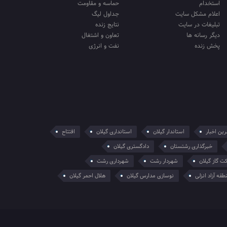
استخدام
حماسه و مقاومت
اعلام مشکل سایت
جداول لیگ
تبلیغات در سایت
نتایج زنده
دیگر رسانه ها
تعاون و اشتغال
پخش زنده
نفت و انرژی
ین اخبار
استاندار گیلان
استانداری گیلان
افتتاح
خبرگذاری رشتستان
دادگستری گیلان
ت گاز گیلان
شهردار رشت
شهرداری رشت
طقه آزاد انزلی
نوسازی مدارس گیلان
هلال احمر گیلان