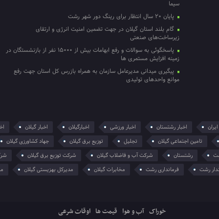
سیما
پایان ۲۰ سال انتظار برای رینگ دور شهر رشت
گام بلند استان گیلان در جهت تضمین امنیت انرژی و ارتقای
زیرساخت‌های صنعتی
پاسخگوئی به سوالات و رفع ابهامات بیش از ۱۵۰۰۰ نفر از بازنشستگان در
زمینه افزایش مستمری ها
پیگیری میدانی مدیرعامل سازمان به همراه بازرس کل استان جهت رفع
موانع واحدهای تولیدی
ایران
اخبار رشتستان
اخبار ورزشی
اخبارگیلان
اخبار گیلان
اخر
تامین اجتماعی گیلان
تجلیل
توزیع برق گیلان
جهاد کشاورزی گیلان
ت
رشتستان
شرکت آب و فاضلاب گیلان
شرکت توزیع برق گیلان
شرک
دار رشت
فرمانداری رشت
مخابرات گیلان
مدیرکل بهزیستی گیلان
من
خوراک
آب و هوا
قیمت ها
اوقات شرعی