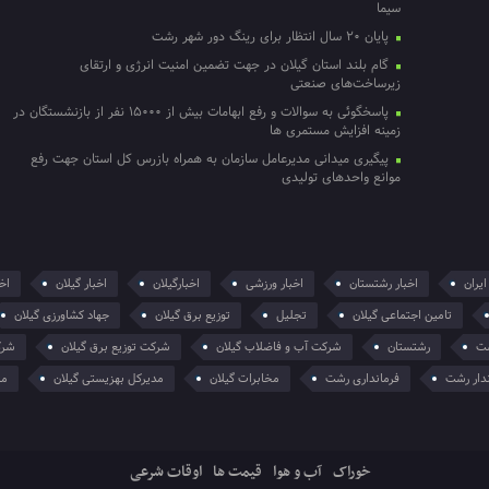
سیما
پایان ۲۰ سال انتظار برای رینگ دور شهر رشت
گام بلند استان گیلان در جهت تضمین امنیت انرژی و ارتقای
زیرساخت‌های صنعتی
پاسخگوئی به سوالات و رفع ابهامات بیش از ۱۵۰۰۰ نفر از بازنشستگان در
زمینه افزایش مستمری ها
پیگیری میدانی مدیرعامل سازمان به همراه بازرس کل استان جهت رفع
موانع واحدهای تولیدی
ایران
اخبار رشتستان
اخبار ورزشی
اخبارگیلان
اخبار گیلان
اخر
تامین اجتماعی گیلان
تجلیل
توزیع برق گیلان
جهاد کشاورزی گیلان
ت
رشتستان
شرکت آب و فاضلاب گیلان
شرکت توزیع برق گیلان
شرک
دار رشت
فرمانداری رشت
مخابرات گیلان
مدیرکل بهزیستی گیلان
من
خوراک
آب و هوا
قیمت ها
اوقات شرعی