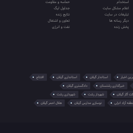
استخدام
حماسه و مقاومت
اعلام مشکل سایت
جداول لیگ
تبلیغات در سایت
نتایج زنده
دیگر رسانه ها
تعاون و اشتغال
پخش زنده
نفت و انرژی
ین اخبار
استاندار گیلان
استانداری گیلان
افتتاح
خبرگذاری رشتستان
دادگستری گیلان
ت گاز گیلان
شهردار رشت
شهرداری رشت
طقه آزاد انزلی
نوسازی مدارس گیلان
هلال احمر گیلان