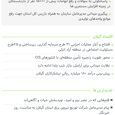
پاسخگوئی به سوالات و رفع ابهامات بیش از ۱۵۰۰۰ نفر از بازنشستگان
در زمینه افزایش مستمری ها
پیگیری میدانی مدیرعامل سازمان به همراه بازرس کل استان جهت رفع
موانع واحدهای تولیدی
توزیع بیش از ۵ تن گوشت گرم میان مددجویان بهزیستی گیلان در
قالب پویش ولیمه مهربانی حجاج
اقتصاد گیلان
رئیس، اعضای شورا و شهردار رشت با رئیس‌ کل دادگستری گیلان دیدار
کردند ‌
افتتاح و آغاز عملیات اجرایی ۳۱ طرح سرمایه گذاری، زیرساختی و ۲۵طرح
مسئولیت اجتماعی در منطقه آزاد انزلی
عملیات اجرای طرح هادی آغاز شد
محور تقویت زنجیره تأمین منطقه‌ای با کشورهای CIS
خرید تضمینی گندم در گیلان آغاز شد
نظارت میدانی برای آرامش بازار شب یلدا ادامه دارد
لزوم اجماع رسانه‌ای برای نجات محیط‌زیست گیلان
پیش بینی درآمد ۱۸۰ میلیارد ریالی نیشکرکاران گیلان
هم‌افزایی برای ارتقای فرهنگ مصرف و مدیریت بهینه انرژی
تأخیر در پرداخت تسهیلات، اثربخشی حمایت از تولید را کاهش می‌دهد
درآمد پایدار کلید توسعه شهری است
جديدترين ها
اجرای بیش از ۵۰ پروژه آبرسانی در گیلان
قلم‌هایی که در عصر بیم و امید، نویدبخش حیات و آگاهی‌اند
ارزش روز ۴۰ میلیارد تومانی پروژه برق اضطراری در شرکت آب منطقه‌ای
پیام مدیرعامل شرکت توزیع نیروی برق استان گیلان به مناسبت روز
گیلان
خبرنگار ‌