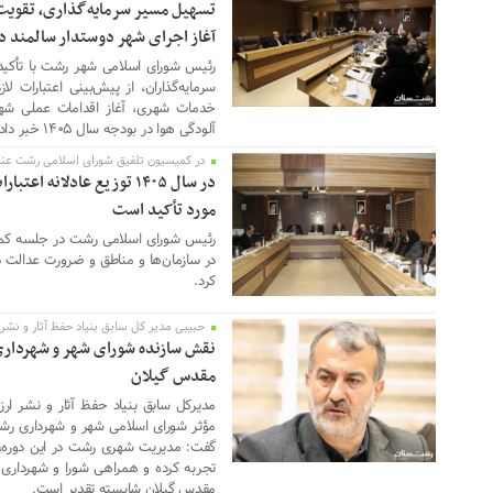
تسهیل مسیر سرمایه‌گذاری، تقویت
آغاز اجرای شهر دوستدار سالمند در بو
رئیس شورای اسلامی شهر رشت با تأکی
سرمایه‌گذاران، از پیش‌بینی اعتبارات لا
خدمات شهری، آغاز اقدامات عملی شهر
آلودگی هوا در بودجه سال ۱۴۰۵ خبر داد.
در کمیسیون تلفیق شورای اسلامی رشت عنو
08 فوریه 2026
در سال ۱۴۰۵ توزیع عادلانه
مورد تأکید است
رئیس شورای اسلامی رشت در جلسه کمیسی
در سازمان‌ها و مناطق و ضرورت عدالت د
کرد.
حبیبی مدیر کل سابق بنیاد حفظ آثار و نشر
28 ژانویه 2026
نقش سازنده شورای شهر و شهرداری
مقدس گیلان
مدیرکل سابق بنیاد حفظ آثار و نشر ار
مؤثر شورای اسلامی شهر و شهرداری رش
گفت: مدیریت شهری رشت در این دوره، یک
تجربه کرده و همراهی شورا و شهرداری د
مقدس گیلان شایسته تقدیر است.