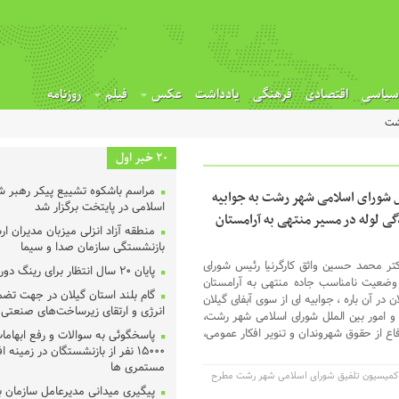
سیاسی
اقتصادی
فرهنگی
یادداشت
عکس
فیلم
روزنامه
شت
20 خبر اول
مراسم باشکوه تشییع پیکر رهبر شه
لل شورای اسلامی شهر رشت به جوابیه
اسلامی در پایتخت برگزار شد
ی لوله در مسیر منتهی به آرامستان
منطقه آزاد انزلی میزبان مدیران ا
بازنشستگی سازمان صدا و سیما
تر محمد حسین واثق کارگرنیا رئیس شورای
پایان ۲۰ سال انتظار برای رینگ دور شهر رشت
وضعیت نامناسب جاده منتهی به آرامستان
گام بلند استان گیلان در جهت تض
در آن باره ، جوابیه ای از سوی آبفای گیلان
انرژی و ارتقای زیرساخت‌های صنعتی
 و امور بین الملل شورای اسلامی شهر رشت،
فاع از حقوق شهروندان و تنویر افکار عمومی،
پاسخگوئی به سوالات و رفع ابهاما
۱۵۰۰۰ نفر از بازنشستگان در زمینه 
مستمری ها
 کمیسیون تلفیق شورای اسلامی شهر رشت مطرح
پیگیری میدانی مدیرعامل سازمان ب