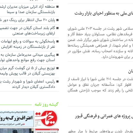
استانداری گیلان
منطقه آزاد انزلی میزبان مدیران ار
رضایت بازنشستگان و بهبود معیش
بازنشستگی سازمان صدا و سیما
ی ملی به منظور احیای بازار رشت
آنها سرلوحه اهداف سازمانی است
پایان ۲۰ سال انتظار برای رینگ دور شهر رشت
توسعه شبکه ریلی بندر کاسپین برا
ظرفیت ترانزیتی در دستور کار قرار گ
گام بلند استان گیلان در جهت تضمین
محمدحسین واثق کارگرنیا رییس شورای اسلامی شهر رشت در جلسه ۲۰۳ علنی شورای
ارتقای زیرساخت‌های صنعتی
ماندهان نظامی، مسئولان بنیاد حفظ آثار و
تفاهم‌نامه همکاری میان سازمان من
نه در ساختمان شورای شهر برگزار شد، ضمن
انزلی و شرکت ملی پست جمهوری اسل
 و امام شهدا، از همراهی همیشگی رسانه‌ها
امضا شد
نفر از بازنشستگان در زمینه افزایش
ولانه و سازنده اصحاب رسانه، نقش مؤثری در
پیگیری میدانی مدیرعامل سازمان به 
رای شهروندان دارد.
استان جهت رفع موانع واحدهای تول
توزیع بیش از ۵ تن گوشت گرم 
ان
بهزیستی گیلان در قالب پویش ولیمه
مجید عزیزی عضو شورای اسلامی شهر رشت در جلسه ۲۰۱ علنی شورا با ابراز تاسف از
رئیس، اعضای شورا و شهردار رشت با
اظهار کرد: متأسفانه جریان نفاق و عوامل
دادگستری گیلان دیدار کردند ‌
 تلخی را رقم زدند که موجب ناراحتی همگان
گیشه روز نامه
روژه های عمرانی و فرهنگی قبور
‌دار شدن پروژه‌های مرتبط با مزار مطهر