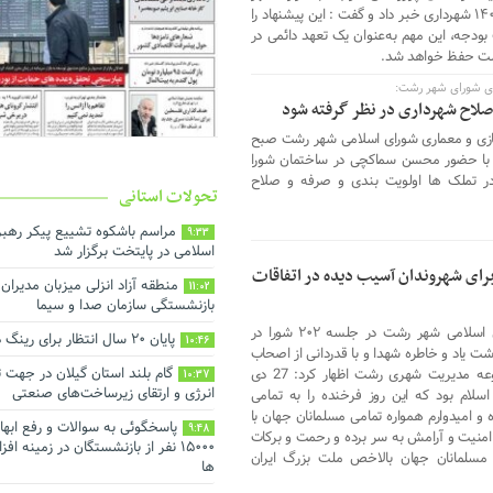
شهدای گمنام این شهر در بودجه سال ۱۴۰۵ شهرداری خبر داد و گفت : این پیشنهاد را
ودجه‌، این مهم به‌عنوان یک تعهد دائمی در
رشت حفظ خواهد شد.
ی شورای شهر رشت:
 صلاح شهرداری در نظر گرفته شود
 و معماری شورای اسلامی شهر رشت صبح
 با حضور محسن سماکچی در ساختمان شورا
در تملک ها اولویت بندی و صرفه و صلاح
تحولات استانی
مراسم باشکوه تشییع پیکر رهبر
9:33
اسلامی در پایتخت برگزار شد
رای شهروندان آسیب دیده در اتفاقات
منطقه آزاد انزلی میزبان مدیرا
11:02
بازنشستگی سازمان صدا و سیما
محمدحسین واثق کارگرنیا رئیس شورای اسلامی شهر رشت در جلسه ۲۰۲ شورا در
پایان ۲۰ سال انتظار برای رینگ دور شهر رشت
10:46
 یاد و خاطره شهدا و با قدردانی از اصحاب
گام بلند استان گیلان در جهت
رسانه بابت پوشش اخبار عملکرد مجموعه مدیریت شهری رشت اظهار کرد: 27 دی
10:37
انرژی و ارتقای زیرساخت‌های صنعتی
سلام بود که این روز فرخنده را به تمامی
 امیدوارم همواره تمامی مسلمانان جهان با
پاسخگوئی به سوالات و رفع ابها
9:48
ر امنیت و آرامش به سر برده و رحمت و برکات
۱۵۰۰۰ نفر از بازنشستگان در زمینه 
مسلمانان جهان بالاخص ملت بزرگ ایران
ها