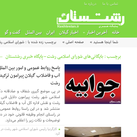
تماس با ما
درباره ما
خانه
آخرین اخبار
اخبار گیلان
ایران
بین الملل
گفت و گو
شما اینجا هستید »
صفحه اصلی »
برچسب زده شده با : شورای اسلامی ر
برچسب : بایگانی‌های شورای اسلامی رشت - پایگاه خبری رشتستان
پاسخ روابط عمومی و امور بین الم
18 فوریه 2026
آب و فاضلاب گیلان پیرامون ترکیدگ
رشت
در پی موضع گیری شفاف و صادقانه دک
اسلامی شهر رشت پیرامون دلایل فنی 
رشت و نقش اداره کل آب و فاضلاب گیلان 
منتشر شد و در این راستا روابط عمومی
در راستای انجام وظیفه قانونی خود در د
توضیحات و نکات زیر را اعلام می‌دارد.
کارگرنیا رئیس شورای اسلامی شهر رشت در
15 فوریه 2026
کرد: