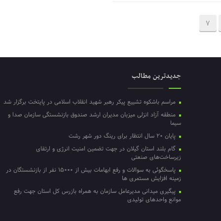
7
جدیدترین مطالب
مراسم باشکوه تشییع پیکر رهبر شهید انقلاب اسلامی در پایتخت برگزار شد
منطقه آزاد انزلی میزبان مدیران ارشد صندوق بازنشستگی سازمان صدا و
سیما
پایان ۲۰ سال انتظار برای رینگ دور شهر رشت
گام بلند استان گیلان در جهت تضمین امنیت انرژی و ارتقای
زیرساخت‌های صنعتی
پاسخگوئی به سوالات و رفع ابهامات بیش از ۱۵۰۰۰ نفر از بازنشستگان در
زمینه افزایش مستمری ها
پیگیری میدانی مدیرعامل سازمان به همراه بازرس کل استان جهت رفع
موانع واحدهای تولیدی