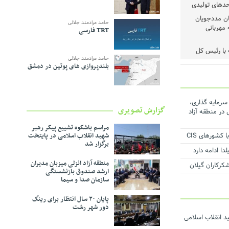
حدهای تولیدی
رم میان مددجویان
حامد مرادمند جلالی
 مهربانی
TRT فارسی
با رئیس‌ کل
حامد مرادمند جلالی
بلندپروازی های پوتین در دمشق
شد
حیط‌زیست
 عملیات اجرایی ۳۱ طرح سرمایه گذاری،
گزارش تصویری
ماعی در منطقه آزاد
ف و مدیریت
مراسم باشکوه تشییع پیکر رهبر
کشورهای CIS
شهید انقلاب اسلامی در پایتخت
برگزار شد
شی حمایت از
ا ادامه دارد
منطقه آزاد انزلی میزبان مدیران
ست
ارشد صندوق بازنشستگی
سازمان صدا و سیما
روژه برق اضطراری
پایان ۲۰ سال انتظار برای رینگ
دور شهر رشت
د انقلاب اسلامی
ر دستور کار