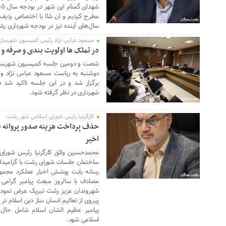
مطرح کردیم و ان شاا با اختصاص ردیف ب
سال‌های آینده نیز در بودجه شهرداری 
مسعود عباس نژاد رئیس کمیسیون شهرساز
21 ژانویه 2026
در تملک ها اولویت بندی و صرفه و
شصت و دومین جلسه کمیسیون شهرسازی
دوشنبه به ریاست مسعود عباس نژاد و
برگزار شد و در این جلسه تاکید شد 
شهرداری در نظر گرفته شود.
کارگرنیا رئیس شورای اسلامی شهر رشت:
20 ژانویه 2026
حذف پرداخت هزینه صدور پروانه ب
اخیر
ساختمان جلسات شورای رشت با گرامیداشت
مصادف با سالروز مبعث پیامبر گرامی ا
شهروندان عزیز رشت تبریک عرض نموده و
پیروی از تعالیم انسان ساز دین اسلام د
پیامبر عظیم الشان اسلام شامل حال 
اسلامی شود.