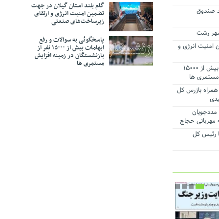
گام بلند استان گیلان در جهت
شد صندوق
تضمین امنیت انرژی و ارتقای
ت و تکریم
زیرساخت‌های صنعتی
ی افزایش
پاسخگوئی به سوالات و رفع
رفت
 امنیت انرژی و
ابهامات بیش از ۱۵۰۰۰ نفر از
بازنشستگان در زمینه افزایش
طقه آزاد
مستمری ها
امی ایران
پاسخگوئی به سوالات و رفع ابهامات بیش از ۱۵۰۰۰
 مستمری ها
همراه بازرس کل
یدی
میان مددجویان
 مهربانی حجاج
 رئیس‌ کل