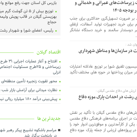
 زیرساخت‌های عمرانی و خدماتی و
بازرس کل استان جهت رفع موانع وا
دجه ۱۴۰۵
توزیع بیش از ۵ تن گوشت گ
بهزیستی گیلان در قالب پویش ولیمه
د بر ضرورت تسهیل‌گری حداکثری برای جذب
حجاج
زم برای خرید تجهیزات تولید آسفالت، ارتقای
 دوستدار سالمند و خرید دستگاه نشانگر
رئیس، اعضای شورا و شهردار رشت 
دادگستری گیلان دیدار کردند ‌
عملیات اجرای طرح هادی آغاز شد
ان شد :
 اعتبارات در سازمان‌ها و مناطق شهرداری
اقتصاد گیلان
خرید تضمینی گندم در گیلان آغاز 
لزوم اجماع رسانه‌ای برای نجات م
افتتاح و آغاز
گیلان
ون تلفیق شورا بر توزیع عادلانه اعتبارات
زیرساختی و ۲۵طرح مسئولیت اجت
ر میزان پرداختها در حوزه های مختلف تأکید
انزلی
هم‌افزایی برای ارتقای فرهنگ مصر
بهینه انرژی
محور تقویت زنجیره تأمین منطقه‌ای با 
تأخیر در پرداخت تسهیلات، اثربخ
نظارت میدانی برای آرامش بازار شب یلد
 ارزش های دفاع مقدس گیلان :
تولید را کاهش می‌دهد
 رشت در احداث پارک موزه دفاع
پیش بینی درآمد ۱۸۰ میلیارد ریالی نیشکرکاران گیلان
درآمد پایدار کلید توسعه شهری ا
اجرای بیش از ۵۰ پروژه آبرسانی در گیلان
زش‌های دفاع مقدس گیلان با تأکید بر نقش
جديدترين ها
ت در اجرای برنامه‌های فرهنگی دفاع مقدس
ارزش روز ۴۰ میلیارد تومانی پ
در شرکت آب منطقه‌ای گیلان
ی از کارآمدترین و موفق‌ترین ادوار خود را
ر پروژه‌های ارزشی از جمله پارک موزه دفاع
مراسم باشکوه تشییع پیکر رهبر شهی
توسعه حمل‌ونقل، انرژی و صنعت د
در پایتخت برگزار شد