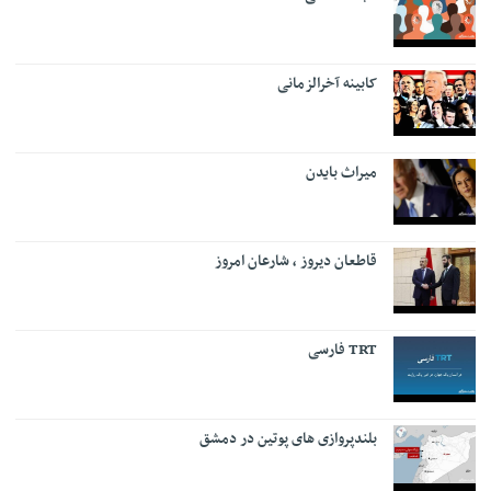
کابینه آخرالزمانی
میراث بایدن
قاطعان دیروز ، شارعان امروز
TRT فارسی
بلندپروازی های پوتین در دمشق