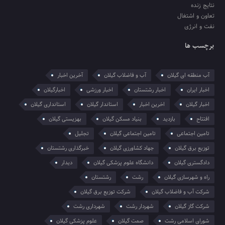
نتایج زنده
تعاون و اشتغال
نفت و انرژی
برچسب ها
آب منطقه ای گیلان
آب و فاضلاب گیلان
آخرین اخبار
اخبار ایران
اخبار رشتستان
اخبار ورزشی
اخبارگیلان
اخبار گیلان
اخرین اخبار
استاندار گیلان
استانداری گیلان
افتتاح
بازدید
بنیاد مسکن گیلان
بهزیستی گیلان
تامین اجتماعی
تامین اجتماعی گیلان
تجلیل
توزیع برق گیلان
جهاد کشاورزی گیلان
خبرگذاری رشتستان
دادگستری گیلان
دانشگاه علوم پزشکی گیلان
دیدار
راه و شهرسازی گیلان
رشت
رشتستان
شرکت آب و فاضلاب گیلان
شرکت توزیع برق گیلان
شرکت گاز گیلان
شهردار رشت
شهرداری رشت
شورای اسلامی رشت
صمت گیلان
علوم پزشکی گیلان