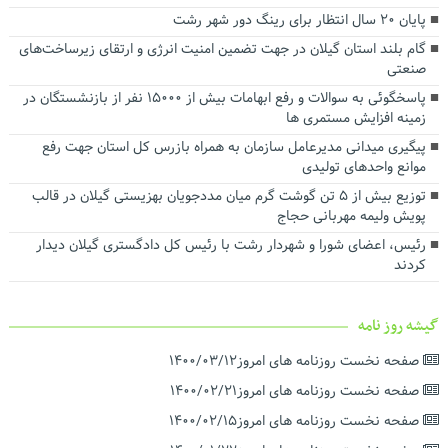
توسعه شبکه ریلی بندر کاسپین برای افزایش ظرفیت ترانزیتی در دستور
پایان ۲۰ سال انتظار برای رینگ دور شهر رشت
کار قرار گرفت
گام بلند استان گیلان در جهت تضمین امنیت انرژی و ارتقای زیرساخت‌های
تفاهم‌نامه همکاری میان سازمان منطقه آزاد انزلی و شرکت ملی پست
صنعتی
جمهوری اسلامی ایران امضا شد
پاسخگوئی به سوالات و رفع ابهامات بیش از ۱۵۰۰۰ نفر از بازنشستگان در
زمینه افزایش مستمری ها
پیگیری میدانی مدیرعامل سازمان به همراه بازرس کل استان جهت رفع
موانع واحدهای تولیدی
توزیع بیش از ۵ تن گوشت گرم میان مددجویان بهزیستی گیلان در قالب
پویش ولیمه مهربانی حجاج
رئیس، اعضای شورا و شهردار رشت با رئیس‌ کل دادگستری گیلان دیدار
کردند ‌
گیشه روز نامه
صفحه نخست روزنامه های امروز۱۴۰۰/۰۳/۱۲
صفحه نخست روزنامه های امروز۱۴۰۰/۰۲/۲۱
صفحه نخست روزنامه های امروز۱۴۰۰/۰۲/۱۵