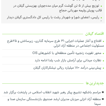
توزیع بیش از ۵ تن گوشت گرم میان مددجویان بهزیستی گیلان در
قالب پویش ولیمه مهربانی حجاج
رئیس، اعضای شورا و شهردار رشت با رئیس‌ کل دادگستری گیلان دیدار
کردند ‌
عملیات اجرای طرح هادی آغاز شد
اقتصاد گیلان
خرید تضمینی گندم در گیلان آغاز شد
افتتاح و آغاز عملیات اجرایی ۳۱ طرح سرمایه گذاری، زیرساختی و ۲۵طرح
لزوم اجماع رسانه‌ای برای نجات محیط‌زیست گیلان
مسئولیت اجتماعی در منطقه آزاد انزلی
هم‌افزایی برای ارتقای فرهنگ مصرف و مدیریت بهینه انرژی
محور تقویت زنجیره تأمین منطقه‌ای با کشورهای CIS
تأخیر در پرداخت تسهیلات، اثربخشی حمایت از تولید را کاهش می‌دهد
نظارت میدانی برای آرامش بازار شب یلدا ادامه دارد
درآمد پایدار کلید توسعه شهری است
پیش بینی درآمد ۱۸۰ میلیارد ریالی نیشکرکاران گیلان
اجرای بیش از ۵۰ پروژه آبرسانی در گیلان
ارزش روز ۴۰ میلیارد تومانی پروژه برق اضطراری در شرکت آب منطقه‌ای
گیلان
جديدترين ها
توسعه حمل‌ونقل، انرژی و صنعت در دستور کار استانداری گیلان
مراسم باشکوه تشییع پیکر رهبر شهید انقلاب اسلامی در پایتخت برگزار شد
رضایت بازنشستگان و بهبود معیشت و تکریم آنها سرلوحه اهداف
منطقه آزاد انزلی میزبان مدیران ارشد صندوق بازنشستگی سازمان صدا و
سازمانی است
سیما