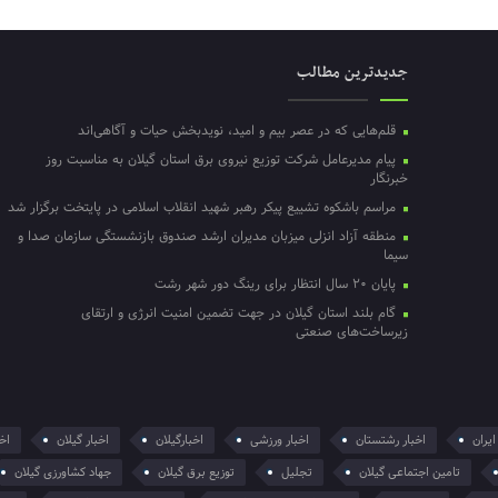
جدیدترین مطالب
قلم‌هایی که در عصر بیم و امید، نویدبخش حیات و آگاهی‌اند
پیام مدیرعامل شرکت توزیع نیروی برق استان گیلان به مناسبت روز
خبرنگار ‌
مراسم باشکوه تشییع پیکر رهبر شهید انقلاب اسلامی در پایتخت برگزار شد
منطقه آزاد انزلی میزبان مدیران ارشد صندوق بازنشستگی سازمان صدا و
سیما
پایان ۲۰ سال انتظار برای رینگ دور شهر رشت
گام بلند استان گیلان در جهت تضمین امنیت انرژی و ارتقای
زیرساخت‌های صنعتی
ایران
اخبار رشتستان
اخبار ورزشی
اخبارگیلان
اخبار گیلان
اخر
تامین اجتماعی گیلان
تجلیل
توزیع برق گیلان
جهاد کشاورزی گیلان