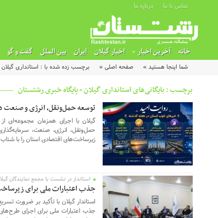
تماس با ما
درباره ما
خانه
آخرین اخبار
اخبار گیلان
ایران
بین الملل
گفت و گو
شما اینجا هستید »
صفحه اصلی »
برچسب زده شده با : استانداری گیلان
برچسب : بایگانی‌های استانداری گیلان - پایگاه خبری رشتستان
توسعه حمل‌ونقل، انرژی و صنعت در
16 ژوئن 2026
گیلان با اجرای همزمان مجموعه‌ای از ب
حمل‌ونقل، انرژی، صنعت، سرمایه‌گذار
زیرساخت‌های اقتصادی استان را با شتاب 
استاندار در نشست با مجمع نمایندگان گیل
22 فوریه 2026
جذب اعتبارات ملی برای زیرساخت
استاندار گیلان با تأکید بر ضرورت تسری
جذب اعتبارات ملی برای اجرای طرح‌های ع