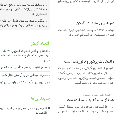
ن قرار دارد تا روند توسعه و تکمیل پروژه‌های
پاسخگوئی به سوالات و رفع ابهاما
۱۵۰۰۰ نفر از بازنشستگان در زمینه 
مستمری ها
پیگیری میدانی مدیرعامل سازمان ب
بازرس کل استان جهت رفع موانع وا
دبیر و سخنگوی ستاد انتخابات استان از ثبت‌نام ۸۳۹۸ داوطلب هفتمین دوره انتخابات
توزیع بیش از ۵ تن گوشت گ
ر داد.
بهزیستی گیلان در قالب پویش ولیمه
حجاج
اقتصاد گیلان
رئیس، اعضای شورا و شهردار رشت 
افتتاح و آغاز
دادگستری گیلان دیدار کردند ‌
زیرساختی و ۲۵طرح مسئولیت اجت
عملیات اجرای طرح هادی آغاز شد
انزلی
انتخابات پرشور و قانون‌مند است
خرید تضمینی گندم در گیلان آغاز 
محور تقویت زنجیره تأمین منطقه‌ای با 
شوری استانداری گیلان، در نشست با هیأت
نقش مؤثر و تعیین‌کننده احزاب سیاسی، گفت:
لزوم اجماع رسانه‌ای برای نجات م
نظارت میدانی برای آرامش بازار شب یلد
زاب، تضمین‌کننده برگزاری انتخاباتی پرشور،
گیلان
پیش بینی درآمد ۱۸۰ میلیارد ریالی نیشکرکاران گیلان
وراهای اسلامی شهر و روستا است.
هم‌افزایی برای ارتقای فرهنگ مصر
بهینه انرژی
ران استان‌های شمالی کشور؛
تأخیر در پرداخت تسهیلات، اثربخ
جديدترين ها
ویت تولید و تجارت استفاده شود
تولید را کاهش می‌دهد
گیری از ظرفیت‌های موجود در بنادر شمال کشور
درآمد پایدار کلید توسعه شهری ا
قلم‌هایی که در عصر بیم و امید، ن
 بندری، نقش مهمی در تقویت تولید، تسهیل
آگاهی‌اند