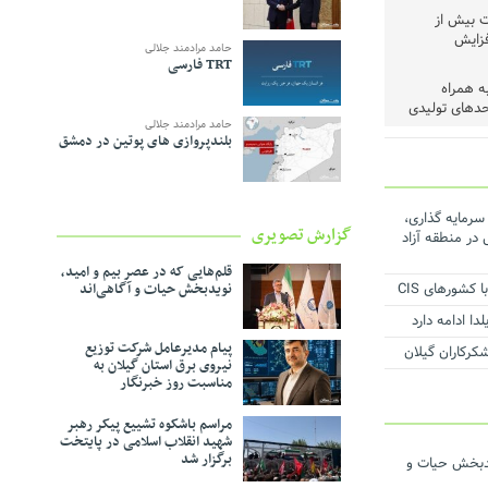
ت بیش از
افزایش
حامد مرادمند جلالی
TRT فارسی
ه همراه
حدهای تولیدی
حامد مرادمند جلالی
رم میان مددجویان
بلندپروازی های پوتین در دمشق
 مهربانی
با رئیس‌ کل
 عملیات اجرایی ۳۱ طرح سرمایه گذاری،
گزارش تصویری
ماعی در منطقه آزاد
قلم‌هایی که در عصر بیم و امید،
شد
کشورهای CIS
نویدبخش حیات و آگاهی‌اند
حیط‌زیست
ا ادامه دارد
پیام مدیرعامل شرکت توزیع
ف و مدیریت
نیروی برق استان گیلان به
مناسبت روز خبرنگار ‌
شی حمایت از
مراسم باشکوه تشییع پیکر رهبر
شهید انقلاب اسلامی در پایتخت
برگزار شد
ست
ویدبخش حیات و