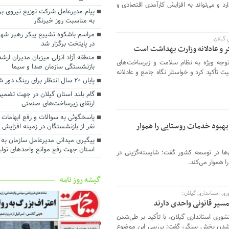
اجرای بیش از ۵۰ پروژه آبرسانی در گیلان
رد و می‌تواند به افزایش کارآمدی اقتصادی و
پیام مدیرعامل شرکت توزیع نیروی بر
ارزش روز ۴۰ میلیارد تومانی پ
به مناسبت روز خبرنگار ‌
در شرکت آب منطقه‌ای گیلان
مراسم باشکوه تشییع پیکر رهبر شهی
توسعه حمل‌ونقل، انرژی و صنعت د
گیلان:
در پایتخت برگزار شد
استانداری گیلان
گر و عادلانه وزارت بهداشت است
منطقه آزاد انزلی میزبان مدیران ار
رضایت بازنشستگان و بهبود معیش
 توجه ویژه به نظام سلامت و زیرساخت‌های
بازنشستگی سازمان صدا و سیما
آنها سرلوحه اهداف سازمانی است
ت تأکید کرد و خواستار نگاه جامع و عادلانه
پایان ۲۰ سال انتظار برای رینگ دور شهر رشت
گام بلند استان گیلان در جهت تضمین
ارتقای زیرساخت‌های صنعتی
بهبود خدمات روستایی را هموار
نفر از بازنشستگان در زمینه افزایش
پیگیری میدانی مدیرعامل سازمان به 
استان جهت رفع موانع واحدهای تول
ی‌ها در توسعه کشور گفت: شایسته‌گزینی در
ا هموار می‌کند.
گیشه روز نامه
ی استانداری گیلان؛
سیر قانونی واحدی دارند
وری استانداری گیلان، با تأکید بر طی‌شدن
ان‌شدن بخش سنگر، گفت: بررسی این موضوع