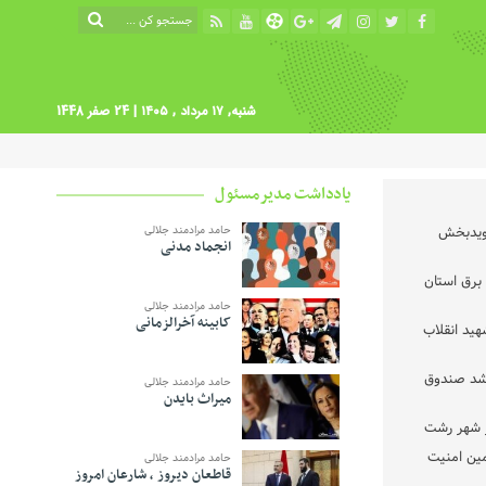
شنبه, ۱۷ مرداد , ۱۴۰۵
| 24 صفر 1448
یادداشت مدیرمسئول
نویدبخش
حامد مرادمند جلالی
انجماد مدنی
برق استان
حامد مرادمند جلالی
کابینه آخرالزمانی
ید انقلاب
رشد صندوق
حامد مرادمند جلالی
میراث بایدن
مین امنیت
حامد مرادمند جلالی
قاطعان دیروز ، شارعان امروز