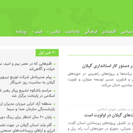
سیاسی
اقتصادی
فرهنگی
یادداشت
عکس
فیلم
روزنامه
20 خبر اول
قلم‌هایی که در عصر بیم و امید، 
 دستور کار استانداری گیلان
حیات و آگاهی‌اند
رنامه‌ها و پروژه‌های راهبردی در حوزه‌های
پیام مدیرعامل شرکت توزیع نیروی 
ی و فناوری، مسیر توسعه متوازن و تقویت
گیلان به مناسبت روز خبرنگار ‌
بیشتری دنبال می‌کند.
مراسم باشکوه تشییع پیکر رهبر شه
اسلامی در پایتخت برگزار شد
منطقه آزاد انزلی میزبان مدیران ا
بازنشستگی سازمان صدا و سیما
ان در مجلس شورای اسلامی:
‌های گیلان در اولویت است
پایان ۲۰ سال انتظار برای رینگ دور شهر رشت
ع در تکمیل پروژه‌های زیرساختی استان گفت:
گام بلند استان گیلان در جهت تض
مرانی، به‌ویژه در حوزه‌های آب، راه، ریل و
انرژی و ارتقای زیرساخت‌های صنعتی