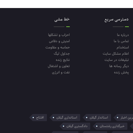
دسترسی سریع
خط مشی
درباره ما
احزاب و تشکلها
تماس با ما
امنیتی و دفاعی
استخدام
حماسه و مقاومت
اعلام مشکل سایت
جداول لیگ
تبلیغات در سایت
نتایج زنده
دیگر رسانه ها
تعاون و اشتغال
پخش زنده
نفت و انرژی
ین اخبار
استاندار گیلان
استانداری گیلان
افتتاح
خبرگذاری رشتستان
دادگستری گیلان