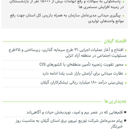
پاسخگوئی به سوالات و رفع ابهامات بیش از ۱۵۰۰۰ نفر از بازنشستگان
در زمینه افزایش مستمری ها
پیگیری میدانی مدیرعامل سازمان به همراه بازرس کل استان جهت رفع
موانع واحدهای تولیدی
توزیع بیش از ۵ تن گوشت گرم میان مددجویان بهزیستی گیلان در
قالب پویش ولیمه مهربانی حجاج
اقتصاد گیلان
رئیس، اعضای شورا و شهردار رشت با رئیس‌ کل دادگستری گیلان دیدار
کردند ‌
افتتاح و آغاز عملیات اجرایی ۳۱ طرح سرمایه گذاری، زیرساختی و ۲۵طرح
مسئولیت اجتماعی در منطقه آزاد انزلی
عملیات اجرای طرح هادی آغاز شد
محور تقویت زنجیره تأمین منطقه‌ای با کشورهای CIS
خرید تضمینی گندم در گیلان آغاز شد
نظارت میدانی برای آرامش بازار شب یلدا ادامه دارد
لزوم اجماع رسانه‌ای برای نجات محیط‌زیست گیلان
پیش بینی درآمد ۱۸۰ میلیارد ریالی نیشکرکاران گیلان
هم‌افزایی برای ارتقای فرهنگ مصرف و مدیریت بهینه انرژی
تأخیر در پرداخت تسهیلات، اثربخشی حمایت از تولید را کاهش می‌دهد
درآمد پایدار کلید توسعه شهری است
جديدترين ها
اجرای بیش از ۵۰ پروژه آبرسانی در گیلان
قلم‌هایی که در عصر بیم و امید، نویدبخش حیات و آگاهی‌اند
ارزش روز ۴۰ میلیارد تومانی پروژه برق اضطراری در شرکت آب منطقه‌ای
پیام مدیرعامل شرکت توزیع نیروی برق استان گیلان به مناسبت روز
گیلان
خبرنگار ‌