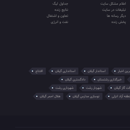
اعلام مشکل سایت
جداول لیگ
تبلیغات در سایت
نتایج زنده
دیگر رسانه ها
تعاون و اشتغال
پخش زنده
نفت و انرژی
ین اخبار
استاندار گیلان
استانداری گیلان
افتتاح
خبرگذاری رشتستان
دادگستری گیلان
ت گاز گیلان
شهردار رشت
شهرداری رشت
طقه آزاد انزلی
نوسازی مدارس گیلان
هلال احمر گیلان