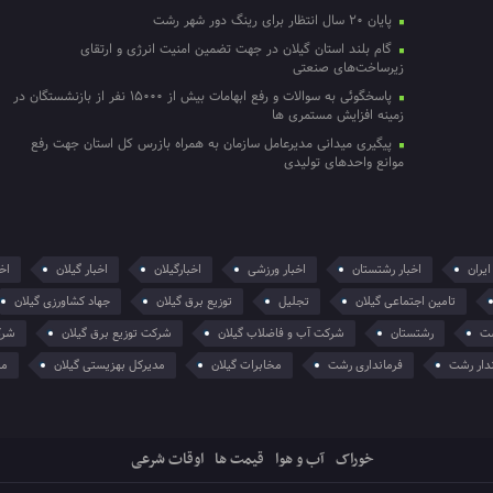
پایان ۲۰ سال انتظار برای رینگ دور شهر رشت
گام بلند استان گیلان در جهت تضمین امنیت انرژی و ارتقای
زیرساخت‌های صنعتی
پاسخگوئی به سوالات و رفع ابهامات بیش از ۱۵۰۰۰ نفر از بازنشستگان در
زمینه افزایش مستمری ها
پیگیری میدانی مدیرعامل سازمان به همراه بازرس کل استان جهت رفع
موانع واحدهای تولیدی
ایران
اخبار رشتستان
اخبار ورزشی
اخبارگیلان
اخبار گیلان
اخر
تامین اجتماعی گیلان
تجلیل
توزیع برق گیلان
جهاد کشاورزی گیلان
ت
رشتستان
شرکت آب و فاضلاب گیلان
شرکت توزیع برق گیلان
شرک
دار رشت
فرمانداری رشت
مخابرات گیلان
مدیرکل بهزیستی گیلان
من
خوراک
آب و هوا
قیمت ها
اوقات شرعی